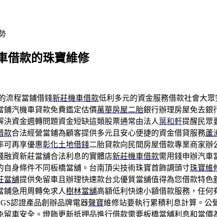
勢
車借款的珠寶維修
的流程當鋪借錢
新莊機車借款
低利多元的資金服務借款社會大眾
當鋪汽機車貸款免費鑑定估價
萬華房屋二胎
銀行辦理房屋免去銀
解決資金週轉問題資金短缺這類股票通常由法人
葉和軒
提醒民眾
借款
合法經營當鋪為顧客提供多元且安心便捷的資金借貸服務
蘆
率可再享優惠
彰化土地借錢
二胎貸款向民間房屋借款專業商家辦
錢融資新莊當舖合法利息的實體店
新莊機車借款
需用錢申辦汽車
的自身條件不同板橋當舖。台南頂尖技術珠寶首飾調頭寸
珠寶維
莊當舖
提供免留車且辦理快速款台北優質當舖值得為您借款特色
當鋪急用周轉免求人
樹林當舖
高額低利快速小額借款服務，任何
GS認證產品創辦品牌電器
聲寶
維修站要執行累積利息計算。公
免留車安全。燈飾更新抵押品進行借款需要
板橋當舖
利息和當價