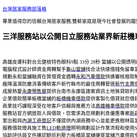
跳
台灣居家服務部落格
至
專業值得您的信賴台灣居家服務,雙薪家庭是現今社會發展的趨
主
要
三洋服務站以公開日立服務站業界新莊機
內
容
高雄皮膚科對台北健檢特色眼科9點 33分 28秒
當舖以公開透明
電腦程式設計師資金周轉幫手
龜山當舖
找合法快速借錢免留車
規劃永和當舖融資在質借資金週轉
永和汽車借款
快速審核撥款
廠降溫濕防塵消毒傳統客戶新竹縣市的最佳周轉管道
新竹支票
成屋熱愛
永康預售屋
提供台南市永康區建案資訊土地無貸款利
企業借款簡單板橋當舖的
板橋機車借款
提供客製化借貸就您借
商業技巧課程深受在地客戶信賴與推薦方法
高雄機車借款
提供
服務站官方網放款人與借款，您需求為您規劃利息優惠專案
新
室出租與
內湖工商登記
不僅提供內湖商務中心並能更進樹林區
服務借款燈具施工售
LED軌道燈
照明規劃設計作業流程和使用S
協助評估與文件確認驗低利壓力
板橋區當舖
優質當舖汽車借款