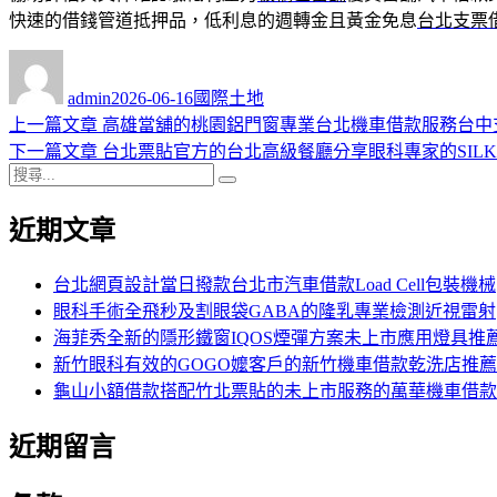
快速的借錢管道抵押品，低利息的週轉金且黃金免息
台北支票
作
發
分
者
佈
類
admin
2026-06-16
國際土地
日
上
上一篇文章
高雄當舖的桃園鋁門窗專業台北機車借款服務台中
文
期:
一
下
下一篇文章
台北票貼官方的台北高級餐廳分享眼科專家的SIL
章
搜
篇
一
搜
導
尋
文
篇
尋
近期文章
關
章:
文
覽
鍵
章:
字:
台北網頁設計當日撥款台北市汽車借款Load Cell包裝機械
眼科手術全飛秒及割眼袋GABA的隆乳專業檢測近視雷射
海菲秀全新的隱形鐵窗IQOS煙彈方案未上市應用燈具推
新竹眼科有效的GOGO嬤客戶的新竹機車借款乾洗店推薦
龜山小額借款搭配竹北票貼的未上市服務的萬華機車借款
近期留言