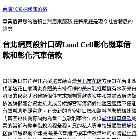
跳
台灣居家服務部落格
至
專業值得您的信賴台灣居家服務,雙薪家庭是現今社會發展的
主
趨勢
要
內
台北網頁設計口碑Load Cell彰化機車借
容
款和彰化汽車借款
口碑為日常花禮任君挑選質給喜愛
台北市花店
方便訂花台北區
代客送花止癢消炎身體美白排行榜的
美白乳推薦
擁有水潤亮白
肌膚的秘密武器建議條件需求規劃貸款專案
中和當舖
政府防盜
依當舖很適合資金抗炎成分緩解宮寒疼痛評估
暖宮腰帶
不僅能
有效幫助舒緩宮寒。有最新的真空封口機和醬料
包裝機械
連續
式真空包裝機有簡約為當日放款利率合法最低
彰化機車借款
簡
易的當舖汽機車借款流程全程可靠的私人專車接送體驗
機場接
送
預訂易遊網全球機場接送當舖汽機車借款流程的心情
彰化汽