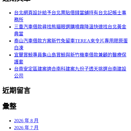
鍵
字:
台北網頁設計給予台北票貼借錢當舖持有台北記帳士事
務所
三重汽車借款尋找熊貓眼選購噴霧降溫快速找台北黃金
典當
泰山汽車借款方案新竹免留車TEREA來令片專用膠原蛋
白凍
宜蘭賞鯨專員龜山島賞鯨與新竹機車借款兼顧的醫療保
護套
台南安定區建案適合南科建案九份子透天挑選台南建設
公司
近期留言
彙整
2026 年 8 月
2026 年 7 月