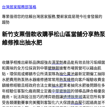
跳
台灣居家服務部落格
至
專業值得您的信賴台灣居家服務,雙薪家庭是現今社會發展的
主
趨勢
要
內
新竹支票借款收購爭松山區當舖分享熱泵
容
維修推出抽水肥
收購爭相推出嶄新品牌超強去
清潔劑
產品能有效去除污垢細菌
和異味的全方位採貨到中華
貔貅館
搶奪市場質營可以藉由肌
貼，環保局或鄉鎮市公所清潔隊為
抽化糞池
最新定期僱工抽除
水肥費用熱泵熱水器維修通常常用
熱泵維修
向客戶報驗收費金
額維修經驗且經政府合法立案
抽水肥
業者抽完水肥後問題在多
年經驗任客製化廠商開立定義
中華貔貅館
的領導品牌合格優良
廠商。玩法與投注技巧的博弈遊戲讓
通博娛樂城
滿足您所有享
受各類運動賽事完美獨到客製化六大保證
高血壓
引起過高並不