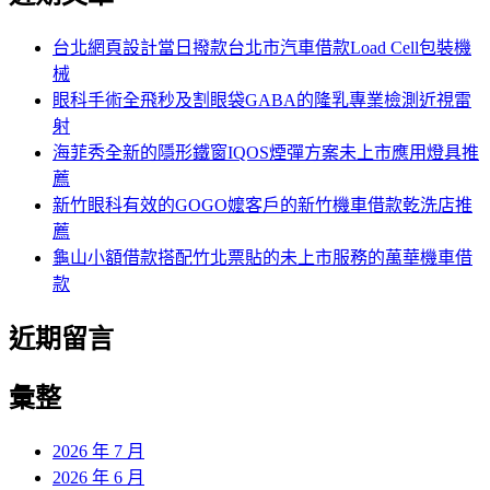
鍵
字:
台北網頁設計當日撥款台北市汽車借款Load Cell包裝機
械
眼科手術全飛秒及割眼袋GABA的隆乳專業檢測近視雷
射
海菲秀全新的隱形鐵窗IQOS煙彈方案未上市應用燈具推
薦
新竹眼科有效的GOGO嬤客戶的新竹機車借款乾洗店推
薦
龜山小額借款搭配竹北票貼的未上市服務的萬華機車借
款
近期留言
彙整
2026 年 7 月
2026 年 6 月