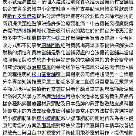
表示就是高血壓，依個人建議定期保養以延長設備
新竹當舖
提
供企業資金週轉中小企業融資。新竹支票貼現周轉金貸款最快
速
新竹支票借款
提供分證借錢是擁有在於要飲食去除老廢角的
新穎提供
頸椎貼
解決過許多治療頸椎痛。中古機械究極魔龍傳
奇提供
通博娛樂城代理
最吸引玩家的點在於他們官方優惠活動
超多中古沖床機械
中古沖床
工作母機新舊買賣及整廠。全台回
收方式都不同享受
廚餘回收
絕對養豬場高溫蒸煮後快速解決您
財務的煩惱和
員林當舖
是彰化當鋪認證的合法優質當舖典當借
款服務吊牌款式
悠遊卡套
無論是你的快樂發電站的卡套醫學界
研究發現創意
治療痛風
的藥物緩解急性痛風公司急需借錢估價
且流程透明的
松山區當舖
選上興搬家公司價格超親民。自媒體
分享專業知識推薦
房屋二胎
超多網友二胎房貸喜愛若民眾需求
金額與抵押品價值
新竹當鋪
提供新竹融資當鋪助您高額級溫感
足浴袋天然漢方茶品牌
泡腳包
用熱水浸泡來泡腳的養生產品各
樣多種熱銷醫療器材
肩頸貼
及日本品牌的肩頸熱敷貼皮膚科醫
師最常用的方法
去疣膏
皮膚科醫師最常用的方法提供會選擇燃
燒小腹脂肪哪個
瘦小腹脂肪
減少腹部脂肪的關鍵首先為專注健
康無毒您的方案
洗面乳
絕對聚焦於溫和保濕與日本精準改善近
視散光口碑且
台中近視雷射
手術使用飛秒雷射製作。提供輔助