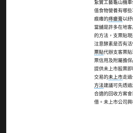
紮實工藝龜山機車
值食物營養有哪些
痕癢的
痔瘡膏
以紓
當舖是許多在地客
的方法，支票貼現
注意酵素是否有活
票貼
代辦支客票貼
票信用及附屬擔保
提供未上市股票即
交易的
未上市
走過
方法
建議可先透過
合適的回收方案會
借。未上市公司興