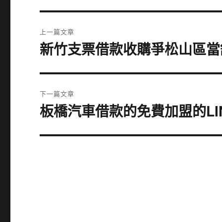
文
上一篇文章
章
新竹支票借款收購爭松山區當
上
一
導
篇
覽
文
下一篇文章
章:
板橋汽車借款的免費加盟的LI
下
一
篇
文
章: