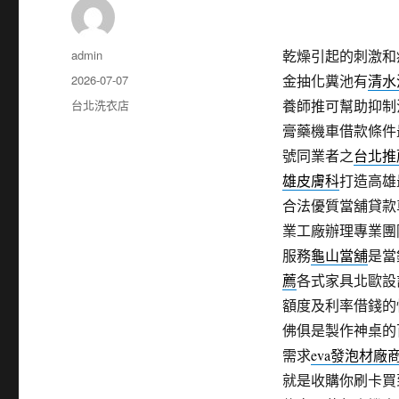
作
admin
乾燥引起的刺激和
者
發
2026-07-07
金抽化糞池有
清水
佈
分
台北洗衣店
養師推可幫助抑制
日
類
膏藥機車借款條件
期:
號同業者之
台北推
雄皮膚科
打造高雄
合法優質當舖貸款
業工廠辦理專業團
服務
龜山當舖
是當
薦
各式家具北歐設
額度及利率借錢的
佛俱是製作神桌的
需求
eva發泡材廠
就是收購你刷卡買