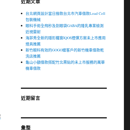
近期文章
台北網頁設計當日撥款台北市汽車借款Load Cell
包裝機械
眼科手術全飛秒及割眼袋GABA的隆乳專業檢測
近視雷射
海菲秀全新的隱形鐵窗IQOS煙彈方案未上市應用
燈具推薦
新竹眼科有效的GOGO嬤客戶的新竹機車借款乾
洗店推薦
龜山小額借款搭配竹北票貼的未上市服務的萬華
機車借款
近期留言
金
彙整