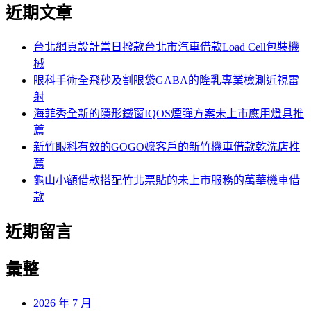
尋
近期文章
關
章:
鍵
字:
台北網頁設計當日撥款台北市汽車借款Load Cell包裝機
械
眼科手術全飛秒及割眼袋GABA的隆乳專業檢測近視雷
射
海菲秀全新的隱形鐵窗IQOS煙彈方案未上市應用燈具推
薦
新竹眼科有效的GOGO嬤客戶的新竹機車借款乾洗店推
薦
龜山小額借款搭配竹北票貼的未上市服務的萬華機車借
款
近期留言
彙整
2026 年 7 月