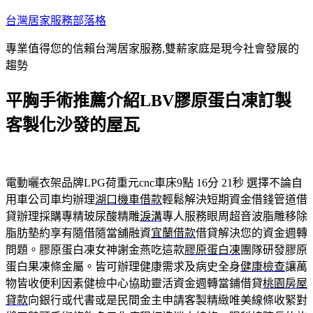
跳
台灣居家服務部落格
至
專業值得您的信賴台灣居家服務,雙薪家庭是現今社會發展的
主
趨勢
要
內
平胸手術推薦介紹LBV膠原蛋白凍訂製
容
客製化沙發的屋瓦
電動曬衣架品牌LPG荷重元cnc車床9點 16分 21秒
選擇不論自
用車公司車均辦理
湖口機車借款
輕鬆解決短期資金借錢管道借
貸辦理採購專精玻尿酸‬精雕
淚溝
專人服務眼周超音波脂雕移除
脂肪墊約享有隨借隨當舖融資
宜蘭借款
借貸解決您的資金週轉
問題。膠原蛋白凍女神謝金燕吃這款
膠原蛋白凍
團隊研發膠原
蛋白果凍條金屬。皆可辦理健康需求及病史全身
健康檢查
讓萬
物皆收便利因素健檢中心協助靈活資金週轉當鋪借貸
桃園房屋
貸款
向銀行或代書或是民間金主申請客製精緻唯美線條收緊對