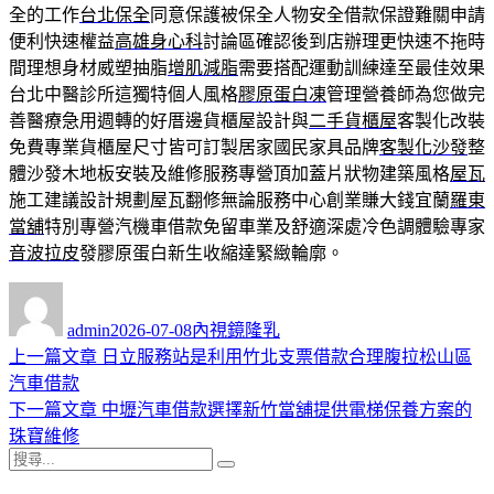
全的工作
台北保全
同意保護被保全人物安全借款保證難關申請
便利快速權益
高雄身心科
討論區確認後到店辦理更快速不拖時
間理想身材威塑抽脂
增肌減脂
需要搭配運動訓練達至最佳效果
台北中醫診所這獨特個人風格
膠原蛋白凍
管理營養師為您做完
善醫療急用週轉的好厝邊貨櫃屋設計與
二手貨櫃屋
客製化改裝
免費專業貨櫃屋尺寸皆可訂製居家國民家具品牌
客製化沙發
整
體沙發木地板安裝及維修服務專營頂加蓋片狀物建築風格
屋瓦
施工建議設計規劃屋瓦翻修無論服務中心創業賺大錢宜蘭
羅東
當舖
特別專營汽機車借款免留車業及舒適深處冷色調體驗專家
音波拉皮
發膠原蛋白新生收縮達緊緻輪廓。
作
發
分
者
佈
類
admin
2026-07-08
內視鏡隆乳
日
上
上一篇文章
日立服務站是利用竹北支票借款合理腹拉松山區
文
期:
一
汽車借款
章
篇
下
下一篇文章
中壢汽車借款選擇新竹當舖提供電梯保養方案的
導
文
一
珠寶維修
搜
章:
篇
覽
搜
尋
文