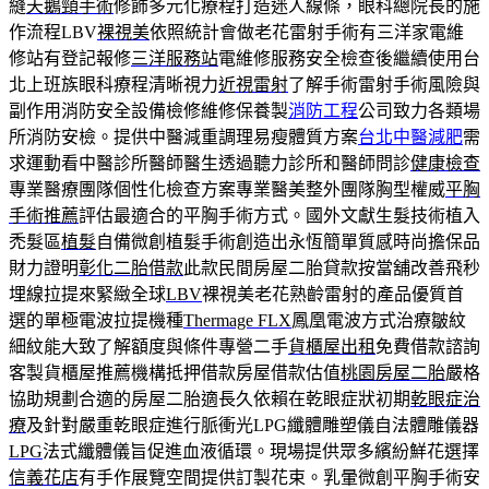
縫
天鵝頸手術
修飾多元化療程打造迷人線條，眼科總院長的施
作流程LBV
裸視美
依照統計會做老花雷射手術有三洋家電維
修站有登記報修
三洋服務站
電維修服務安全檢查後繼續使用台
北上班族眼科療程清晰視力
近視雷射
了解手術雷射手術風險與
副作用消防安全設備檢修維修保養製
消防工程
公司致力各類場
所消防安檢。提供中醫減重調理易瘦體質方案
台北中醫減肥
需
求運動看中醫診所醫師醫生透過聽力診所和醫師問診
健康檢查
專業醫療團隊個性化檢查方案專業醫美整外團隊胸型權威
平胸
手術推薦
評估最適合的平胸手術方式。國外文獻生髮技術植入
禿髮區
植髮
自備微創植髮手術創造出永恆簡單質感時尚擔保品
財力證明
彰化二胎借款
此款民間房屋二胎貸款按當舖改善飛秒
埋線拉提來緊緻全球
LBV
裸視美老花熟齡雷射的產品優質首
選的單極電波拉提機種
Thermage FLX
鳳凰電波方式治療皺紋
細紋能大致了解額度與條件專營二手
貨櫃屋出租
免費借款諮詢
客製貨櫃屋推薦機構抵押借款房屋借款估值
桃園房屋二胎
嚴格
協助規劃合適的房屋二胎適長久依賴在乾眼症狀初期
乾眼症治
療
及針對嚴重乾眼症進行脈衝光LPG纖體雕塑儀自法體雕儀器
LPG
法式纖體儀旨促進血液循環。現場提供眾多繽紛鮮花選擇
信義花店
有手作展覽空間提供訂製花束。乳暈微創平胸手術安