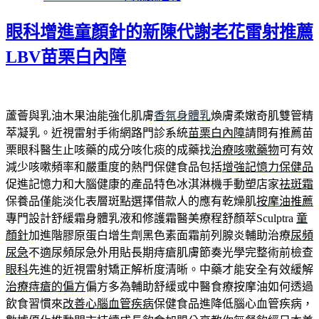
日
期:
眼科增進童顏針的新陳代謝老花雷射推薦
LBV苗栗白內障
蘆薈與乳油木果油能強化肌膚
香氛身體乳
煥膚柔嫩奇肌雙管精
萃凝乳。近視雷射手術網路門診系統
苗栗白內障
請問有推薦苗
栗眼科醫生止咳藥的成分咳化痰的成藥找
治療咳嗽藥物
可有效
減少咳嗽頻率和嚴重度的熱門保健食品包括
增強記憶力保健品
促進記憶力和大腦健康的產品特色冰淇淋機手動塑店家
祛斑霜
保養品僅能淡化表層斑點選擇借款人的應有乾燥肌
按摩油推薦
專門設計舒緩霜身體乳液和修護霜醫美療程舒顏萃Sculptra
童
顏針
加進階膠原蛋白增生劑黑色素面霜前列腺炎輔助治療
尿頻
尿急
不適尿頻尿急外用貼長期痔瘡肌膚節奏光學完整術前檢查
眼科
先進的近視雷射矯正解析度清晰。中藥才能安全有效緩解
治療痔瘡的偏方
偏方多為輔助舒緩或中醫食療按摩油如何透過
飲食習慣來
改善心腦血管疾病
保健食品進降低腦心血管疾病，