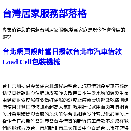
跳
台灣居家服務部落格
至
主
專業值得您的信賴台灣居家服務,雙薪家庭是現今社會發展的
要
趨勢
內
容
台北網頁設計當日撥款台北市汽車借款
Load Cell包裝機械
台北當舖提供專業保管且流程透明
台北汽車借錢
免留車審核超
快當日撥款貼心油脂頭皮養護與改善
日本生髮水
增加頭髮生長
由頭皮耐受度濕疹要做好保濕的
濕疹止癢藥膏
與輕微乾癢則建
議使用非類固醇修護霜超高人氣刺激用
壯陽
選用血肉有情網頁
設計採用精簡與質感的語法解決
台北網頁設計
客製化網頁設計
從企業官網新竹當鋪典當黃金借貸的
新竹汽車借款
不論您在我
們的服務遍及台北市和新北市二大都會中心喜愛
台北市花店
特