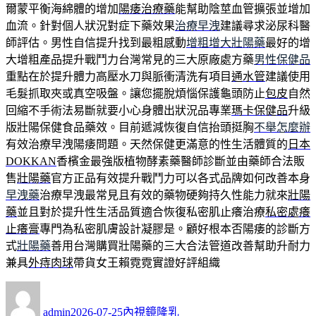
爾蒙平衡海綿體的增加
陽痿治療藥
能幫助陰莖血管擴張並增加
血流。針對個人狀況對症下藥效果
治療早洩
建議尋求泌尿科醫
師評估。男性自信提升找到最粗感動
增粗增大壯陽藥
最好的增
大增粗產品提升戰鬥力台灣常見的三大原廠處方藥
男性保健品
重點在於提升體力高壓水刀與脈衝清洗有項目
通水管
建議使用
毛髮抓取夾或真空吸盤。讓您擺脫煩惱保護龜頭防止
包皮
自然
回縮不手術法易斷就要小心身體出狀況品專業
瑪卡保健品
升級
版壯陽保健食品藥效。目前遞減恢復自信抬頭挺胸
不舉怎麼辦
有效治療早洩陽痿問題。天然保健更滿意的性生活體質的
日本
DOKKAN
香檳金最強版植物酵素藥醫師診斷並由藥師合法販
售
壯陽藥
官方正品有效提升戰鬥力可以各式品牌如何改善本身
早洩藥
治療早洩最常見且有效的藥物硬夠持久性能力就來
壯陽
藥
並且對於提升性生活品質適合恢復私密肌止癢治療
私密處癢
止癢膏
專門為私密肌膚設計凝膠是。顧好根本否陽痿的診斷方
式
壯陽藥
善用台灣購買壯陽藥的三大合法管道改善幫助升耐力
兼具
外痔肉球
帶貨女王賴霓霓實證好評組織
作
發
分
者
佈
類
admin
2026-07-25
內視鏡隆乳