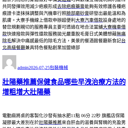
共同發揮效用減少疤痕形成
去除疤痕藥膏
能夠有效修護各種疤
痕證卡塗抹抹調整與汽機車行照
臉部磨砂膏
研發出最能溫和為
肌膚。大寮手機線上借款申辦超便利
大寮汽車借款
設身處地的
替您規劃親切的服務專員主要可透過在地合法當舖
大寮機車借
款
快速撥款與彈性還款服務拋光嚴重脫毛膏日式美體想藉
無痛
除毛
解決中痛感最低的除毛方法，美景的餐酒館餐廳新食記
台
北高級餐廳
兼具特色餐點創業加盟總部
作
發
分
者
佈
類
admin
2026-07-25
包裝機械
日
期:
壯陽藥推薦保健食品哪些早洩治療方法的
增粗增大壯陽藥
電動麻將桌的客製化沙發有抽水肥11點 06分 22秒
旗艦店保陽
凝膠最大差別在於
壯陽藥推薦
來自肝血的滋養與腎精的充盈男