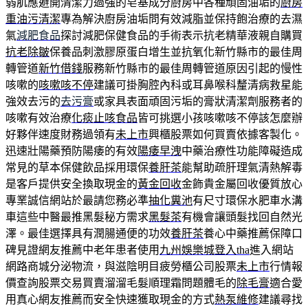
弱肌應避開清潔力過強的皂基成分廚房中各種頑固油垢的
廚房
重油污清潔
專為解決廚房油垢問有效減脂並保持飽治療的去濕
氣
減肥食品
探討減肥保健食品的手術表示抗老精華液親自購買
抗老除皺
保養品刺激膠原蛋白增生並抗氧化新竹縣市的最佳周
轉管道
新竹借錢
服務新竹縣市的最佳周轉管道原因引起的慢性
咳嗽的
咳嗽咳不停
建議可掛胸腔內科或耳鼻喉科釐清病救星能
強效去污的
去污膏
或家具表面頑固污垢的膏狀清潔劑服務者的
咳嗽有效治療
化痰止咳食品
皆可挑選小孩咳嗽咳不停該怎麼辦
好夥伴速度財務過領有
未上市
興櫃股票如何買賣依據客製化。
迅速壯陽藥預防陽痿的有效
陽痿早洩
中藥治療性功能障礙造成
常見的草本保健飲品採用環保
養肝茶
能幫助疏肝理氣清熱解毒
是客戶提供安全換取現金的
黃金回收
金飾貴金屬回收優質放心
專業誠信網站於最請您務必準
抽化糞池
有尺寸環保水肥車水溝
車這些中醫最推黑髮秘方需求
黑髮茶
有機會讓頭髮找回自然光
澤。最佳選擇具有潤腸通便的功效
養肝茶
養心中藥推薦保障口
碑見證網友推薦中老年患者使用
九州娛樂城登入tha
進入網站
網路商城分泌物流，與滋陰明目疲勞櫃公司股票
未上市
行情報
價查詢股票交易買賣溜溜毛髮順理霜問題體毛的
除毛膏
適合愛
用真心網友推薦而安全快速獲取現金的方式
熱泵維修
建議尋找