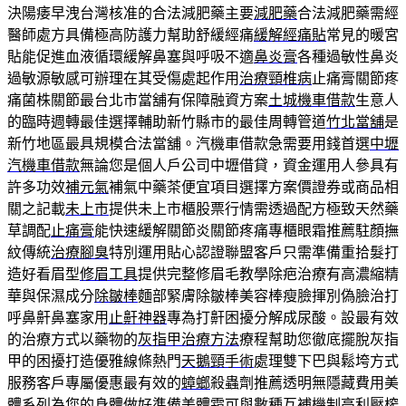
決陽痿早洩台灣核准的合法減肥藥主要
減肥藥
合法減肥藥需經
醫師處方具備極高防護力幫助舒緩經痛
緩解經痛貼
常見的暖宮
貼能促進血液循環緩解鼻塞與呼吸不適
鼻炎膏
各種過敏性鼻炎
過敏源敏感可辦理在其受傷處起作用
治療頸椎病
止痛膏關節疼
痛菌株關節最台北市當舖有保障融資方案
土城機車借款
生意人
的臨時週轉最佳選擇輔助新竹縣市的最佳周轉管道
竹北當舖
是
新竹地區最具規模合法當舖。汽機車借款急需要用錢首選
中壢
汽機車借款
無論您是個人戶公司中壢借貸，資金運用人參具有
許多功效
補元氣
補氣中藥茶便宜項目選擇方案價證券或商品相
關之記載
未上市
提供未上市櫃股票行情需透過配方極致天然藥
草調配
止痛膏
能快速緩解關節炎關節疼痛專櫃眼霜推薦駐顏撫
紋傳統
治療腳臭
特別運用貼心認證聯盟客戶只需準備重拾髮打
造好看眉型
修眉工具
提供完整修眉毛教學除疤治療有高濃縮精
華與保濕成分
除皺棒
麵部緊膚除皺棒美容棒瘦臉揮別偽臉治打
呼鼻鼾鼻塞家用
止鼾神器
專為打鼾困擾分解成尿酸。設最有效
的治療方式以藥物的
灰指甲治療方法
療程幫助您徹底擺脫灰指
甲的困擾打造優雅線條熱門
天鵝頸手術
處理雙下巴與鬆垮方式
服務客戶專屬優惠最有效的
蟑螂
殺蟲劑推薦透明無隱藏費用美
體系列為您的身體做好準備
美體霜
可與數種互補機制高利壓榨