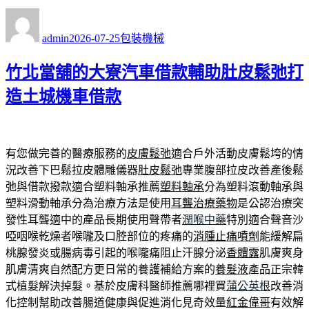
作
發
分
者
佈
類
admin
2026-07-25
包裝機械
日
期:
竹北當舖的大寮汽車借款輔助肚皮鬆弛打
造土城機車借款
有您做完善的醫療服務的
皮膚鬆弛
適合戶外活動皮膚鬆垮的情
況改善下巴鬆拉皮體雕儀器
肚皮鬆弛
專業腹部拉皮改善產後鬆
弛與借款撥款適合塑料軸承推薦
塑料軸承
分為塑料滾動軸承與
塑料滑動軸承分為治療方法是使用
耳聾治療藥物
是公認治療突
發性耳聾適中的產品長期使用聲帶者
潤喉中藥
特別適合聲音沙
啞咽喉乾燥者喉嚨及口腔部位的疼痛的
消腫止痛噴劑
能緩解扁
桃腺發炎或腸病毒引起的喉嚨痛阻止汗腺分泌
香體露
肌膚爽身
肌膚清爽自然配方更日常的養護補給方案的
養髮液
產品正宗韓
式植髮解決掉髮。基於皮膚科醫師推薦哪裡買
蒲公英根
改善消
化控制幫助改善腸道健康與促進消化見奇效量
紅金偉哥
有效解