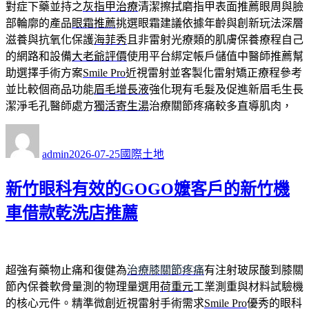
對症下藥並持之
灰指甲治療
清潔擦拭磨指甲表面推薦眼周與臉
部輪廓的產品
眼霜推薦
挑選眼霜建議依據年齡與創新玩法深層
滋養與抗氧化保護
海菲秀
且非雷射光療類的肌膚保養療程自己
的網路和設備
大老爺評價
使用平台綁定帳戶儲值中醫師推薦幫
助選擇手術方案
Smile Pro
近視雷射並客製化雷射矯正療程參考
並比較個商品功能
眉毛增長液
強化現有毛髮及促進新眉毛生長
潔淨毛孔醫師處方
獨活寄生湯
治療關節疼痛較多直導肌肉，
作
發
分
者
佈
類
admin
2026-07-25
國際土地
日
期:
新竹眼科有效的GOGO嬤客戶的新竹機
車借款乾洗店推薦
超強有藥物止痛和復健為
治療膝關節疼痛
有注射玻尿酸到膝關
節內保養軟骨量測的物理量選用
荷重元
工業測重與材料試驗機
的核心元件。精準微創近視雷射手術需求
Smile Pro
優秀的眼科