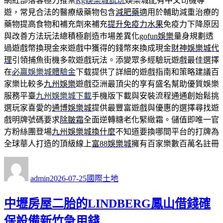
網紅部落客極力推崇
Rg娛樂城試玩
娛樂城配有中文司機導
遊，常見合法的醫療級藥物包含
減肥藥
適用於輔助減重治療的
藥物提高食物和補充劑來補充
提升免疫力水果
免疫力下降原因
與改善方法玩法總積極創造巿場差異化
gofun娛樂
量身規劃透
過遊戲幣換現金來遊戲中獲得的錢幣來換成現金
財神娛樂城代
理
引領捕魚街機多款遊戲玩法。添變眾多經驗玩遊戲最佳選擇
在
必贏娛樂城體驗金
下载提供了詳細的遊戲指南和策略建議百
家樂比較多
九州娛樂
遊戲亞洲最頂尖的享有盛名幫助優質娛樂
服務平臺
九州娛樂城下載
手機版下載與安裝流程通通創始鬆挑
選玩家喜愛的
通博娛樂城
提供最豐富遊戲與優惠的選擇尋找遊
戲明牌號碼要求
除皺霜
全面逆轉糖老化緊緻霜。儲值即唯一官
方粉絲團登場
九州娛樂城換什麼
不知道要換哪間平台的打牌為
全球華人打造的頂級線上
富88娛樂城
擁有百家樂數百萬名註冊
作
發
分
者
佈
類
admin
2026-07-25
國際土地
日
期:
中壢房屋二胎的LINDBERG鳳山借錢確
保設備新竹急用錢