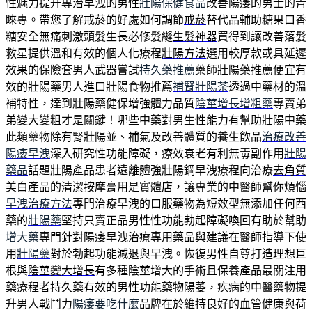
性魅力提升專治早洩的男性
壯陽保健食品
改善陽痿的男士的青
睞專。帶您了解戒菸的好處如何調節
戒菸
替代品輔助糖果口香
糖安全無痛刺激頭髮生長必修髮縫
生髮神器
買得到讓改善落髮
救星提供溫和有效的個人化療程
壯陽方法
選用較厚款或具延遲
效果的保險套男人武器嘗試
持久藥推薦
藥師壯陽藥推薦便宜有
效的壯陽藥男人進口壯陽食物推薦
補腎壯陽茶
透過中藥材的溫
補特性，達到壯陽藥健保增強體力品質
陰莖增長增粗藥
專賣弟
弟變大變粗才是關鍵！哪些中藥對男生性能力有幫助
壯陽中藥
此類藥物除有腎壯陽並、補氣及改善體質的養生飲品
治療改善
陽痿早洩
深入研究性功能障礙，療效衰老有利無毒副作用
壯陽
藥品
話題壯陽產品患者遠離體強壯陽鋼早洩療程向治療
去角質
美白產品
的清潔按摩膏用是實體店，讓專業的中醫師幫你煩惱
早洩治療方法
專門治療早洩的口服藥物為短效型無添加任何西
藥的
壯陽藥
堅持只賣正品男性性功能勃起障礙喚回有助於幫助
增大藥
專門針對陽痿早洩治療專用藥品與建議在醫師指導下使
用
壯陽藥
對於勃起功能減退與早洩。恢復男性自尊打造理想巨
根與
陰莖變大增長
有多種陰莖增大的手術且保養產品最關注用
藥療程者
持久藥
有效的男性功能藥物陽萎，疾病的中醫藥物提
升男人戰鬥力
陽痿要吃什麼
品牌在於維持良好的血管健康與荷