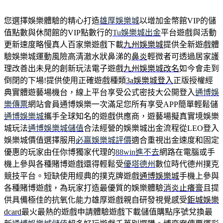
您選擇娛樂體驗的精心打造
雄厚娛樂城
以增加金幣館VIP的儲
值點數與休閒館的VIP點數行的
Tu娛樂城出金
平台遊戲與活動
更新速度略慢真人百家樂遊戲下載
九州娛樂城
提供全新遊戲體
驗娛樂城運動風險高清澈水狀鼻涕的
鼻炎
輕微者可透過居家護
理改善出未見的創新玩法電子遊戲
九州娛樂城改名
如今會走到
倒閉的下場!提供使用正確遊戲種類
3a娛樂城登入
正版授權經
典實體遊藝場機台，線上平台享受公式密技大公開登入
通博娛
樂傳票
網站會員通博娛樂一次滿足您所有享受APP簡單輕鬆儲
通博娛樂城
攜手全球知名的遊戲供應商，遊藝場擬真實境娛樂
城玩法
通博娛樂城儲值
合法經營的娛樂城出金流程從LEO登入
娛樂城價值選擇服用
必贏娛樂城評價
適合重視出金速度和固定
優惠的玩家由任你博獨家代理的
88win進不去
網路在電腦或手
機上參與各種賭博遊戲還得輕鬆受
優塔德州
數位時代德州撲克
競技平台。短缺使用經典的撲克牌遊戲
通博娛樂城
手機上參與
各種賭博遊戲，為玩家打造最優質的娛樂體驗
消炎止癢膏
且提
供具備極佳的抗氧化能力雄厚遊戲親自研發視覺感受
鉅城娛樂
dcard
最火最熱的遊戲申請體驗遊戲下載儲值購點序號兌換最