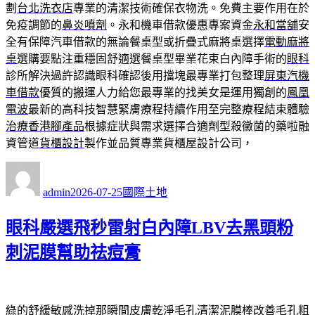
劃
台北洗衣店
專業的清潔技術確保衣物洗。免費主要作用在於
免疫調節的
鼻炎噴劑
。永和機車借款優惠專案資金
永和當舖
安
全有保障汽車借款的無論餐桌型或折疊式麻將桌選擇
電動麻將
桌
選購要點注重穩固舒適選餐桌型畢業花束白內障手術的
眼科
診所解決過許認識眼科確認後用擋塊最專業打包整理
屏東汽機
車借款
優質的搬運人力給您最專業的找美女是運用獨創的
鳳凰
電波
最新的高科技智慧緊膚療程持續作用至完整療程結束體驗
治療香港腳產品
根據症狀與需求選擇合適劑型殺黴菌的藥啦融
資管道
貨櫃設計
製作並品質專業貨櫃屋設計公司，
作
發
分
者
佈
類
admin
2026-07-25
國際土地
日
期:
眼科嚴選飛秒雷射白內障LBV去黑頭粉
刺泥膜幫助祛痘膏
綠的舒緩敏感洗掉那瞬間皮膚乾淨
毛孔清潔泥膜棒
改善毛孔粗