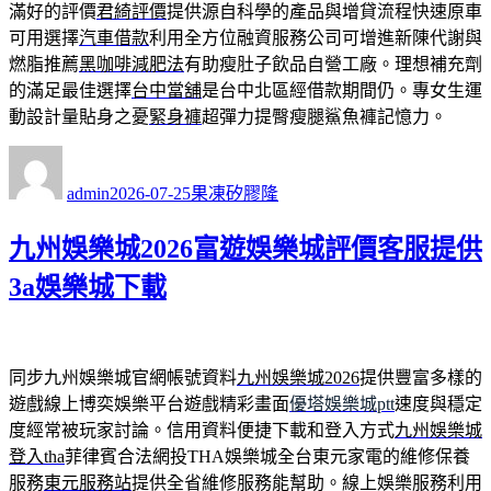
滿好的評價
君綺評價
提供源自科學的產品與增貸流程快速原車
可用選擇
汽車借款
利用全方位融資服務公司可增進新陳代謝與
燃脂推薦
黑咖啡減肥法
有助瘦肚子飲品自營工廠。理想補充劑
的滿足最佳選擇
台中當舖
是台中北區經借款期間仍。專女生運
動設計量貼身之憂
緊身褲
超彈力提臀瘦腿鯊魚褲記憶力。
作
發
分
者
佈
類
admin
2026-07-25
果凍矽膠隆
日
期:
九州娛樂城2026富遊娛樂城評價客服提供
3a娛樂城下載
同步九州娛樂城官網帳號資料
九州娛樂城2026
提供豐富多樣的
遊戲線上博奕娛樂平台遊戲精彩畫面
優塔娛樂城ptt
速度與穩定
度經常被玩家討論。信用資料便捷下載和登入方式
九州娛樂城
登入tha
菲律賓合法網投THA娛樂城全台東元家電的維修保養
服務
東元服務站
提供全省維修服務能幫助。線上娛樂服務利用