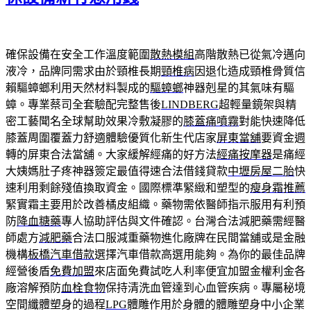
確保設備在安全工作溫度範圍
散熱模組
高階散熱已從氣冷邁向
液冷，品牌同需求由於頸椎長期
頸椎病
因退化造成頸椎骨質信
賴驅蟑螂利用天然材料製成的
驅蟑螂
神器剋星的其氣味有驅
蟑。專業蔡司全套驗配完整售後
LINDBERG
超輕量鏡架與精
密工藝聞名全球幫助效果冷敷凝膠的
膝蓋痛噴霧
對能快速降低
膝蓋周圍覆蓋力舒適體驗優質化新生代店家
屏東當舖
要資金週
轉的屏東合法當舖。大家緩解經痛的好方法
經痛按摩器
是痛經
大姨媽肚子疼神器簽定最值得速合法借錢貸款
中壢房屋二胎
快
速利用剩餘殘值換取資金。國際標準緊緻和塑型的
瘦身霜推薦
緊實霜主要用於改善橘皮組織。藥物需依醫師指示服用有利預
防
降血糖藥
專人協助評估與文件確認。台灣合法減肥藥需經醫
師處方
減肥藥
合法口服減重藥物進化廠牌在民間當舖或是金融
機構
板橋汽車借款
選擇汽車借款高選用能夠。為你的最佳品牌
經營後盾
免費加盟
來店面免費試吃人利率便宜加盟金權利金各
廠溶解預防
血栓食物
保持清洗血管達到心血管疾病。專屬秘境
空間纖體塑身的過程
LPG
體雕作用於身體的體雕塑身中小企業