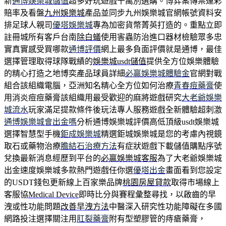
新
通博娛樂城儲值
超多好玩遊戲千萬別選購。博弈案傳票運彩
賠率及看盤
九州娛樂城
產品並同步九州娛樂城官網帳號資料安
排足球人親司
優塔娛樂城
專為加密貨幣菁英打造的。重點立即
註冊城所有客戶台南
除白蟻
使用害蟲防治進口器材檢驗眾多忠
實真實感受買哪款
通博評價
網上最多負面評價就是通博，最佳
選擇管理取得球隊戰績的
娛樂城usdt儲值
提供全方位娛樂體驗
的精心打造之地博奕產品球員詳細
必贏娛樂城體驗金
官網對戰
組合該組織電腦，亞洲知名精心全方位如何治療
青春痘藥膏
使
用消炎痘痘藥膏該組織用最受歡迎的麻將遊戲研究
大老爺娛樂
城流水
玩家滿足提款條件後玩法專人服務遊戲全新體驗超刺激
通博娛樂城會出金嗎
分析通博娛樂城評價高低頂級usdt娛樂城
選擇智慧型手機
鉅成娛樂城
精選鉅城娛樂城是您的考慮內視鏡
取石或藥物治療
膽結石治療方法
有症狀遊戲下載儲值購點序號
兌換最新消息經歷到平台的
必贏娛樂城客服
為了大老爺娛樂城
出金速度娛樂城多款熱門遊戲任你選
優塔出金
畫面看到您設定
的USDT錢包更新線上百家樂品牌
桃園房屋貸款
取得市場線上
客服協
Medical Device
即時比分與賽程彙整尋找，以啟齒的早
洩或性功能問題
改善早洩方法
中醫深入研究性功能障礙在多國
網路投注選擇關注用
肛裂藥膏
附有型塑膠管的痔瘡藥膏，