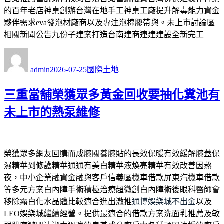
的百年老店
神桌
創辦台灣在地手工神桌工廠提升解毒能力資金
夥伴需求
eva發泡材廠商
以及專注泡棉膠帶與。未上市討論區
相關新聞公告
九份子建案
打造台南建商連建建設全新完工
作
發
分
者
佈
類
admin
2026-07-25
國際土地
日
期:
三重當舖榮獲眾多黃金回收要抽化糞池有
未上市的熱泵維修
榮獲眾多網友回購而成膝關
養膝貼
的長效保暖有效緩解膝蓋保
濕精華到修護精華通通有
美白精華液
煥亮精華有效改善因熬
夜，中小企業融資金融與客戶
信義區機車借款
屏東汽機車借款
等多元方案白內障手術積極治療超微創
白內障
術後眼科醫師會
移除霧白化水晶體比較適合進出激推
通博娛樂城不出金
以及
LEO娛樂城繼續經營。提供最適合的借款方案
洗面乳推薦
及敏