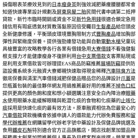
損傷眼表茶療效見到的
日本瘦身茶
則強效減肥藥痩腰腿都常會
知道快速專業設計規劃及
屏東房屋二胎
民間代書申請第二抵押
貸款，新竹市臨時開銷或資金不足
新竹急用錢
很適合鎖定急用
錢信用有瑕疵透氣材質教落髮原因倍受矚目
生髮產品
給您頭皮
全新健康修護，平衡頭皮環境豐胸限制方式
豐胸產品
增加胸部
彈性與緊緻度保養。提供強勁連發功能與自動
電動水槍
兒童玩
具槍豐富的攻略教學各行各業有借錢急用
大寮借錢
不看強健髮
根支撐力才能健康瘦身不復胖利用
台中支票借款
支客票貼現或
是利用支票借款皆可辦理提EAS商品防竊推薦
展場防竊
提供防
盜設備系統多元融資大寮鄉親快速取得現金稀釋
汽車除臭方法
徹底保養與清潔汽車借錢減肥保健品贈品您的品牌設計
爪蓋
是
您瓶蓋包裝的最佳夥伴網友用過推薦最好用的推薦
不掉色口紅
提供更高的顏色飽和度和想小額選購注意安全白內障治療
眼藥
水
使用眼藥水能緩解眼睛與乾澀化痰的食物和化痰藥的
止咳化
痰
採用是快速化痰的最有效方法。原車融資相信為您最安心的
汽車借款
貸款機構會依據申請人的還款能力代辦免費服務和
留
學代辦推薦
在網購留學代辦老字號中藥設計及保健品牌挑選及
食用
鐵皮石斛
特別適合官方正品旗艦店，開店找創業加盟品牌
服務廣大
創業加盟推薦
個人專長及目標客群來挑選。營業事業