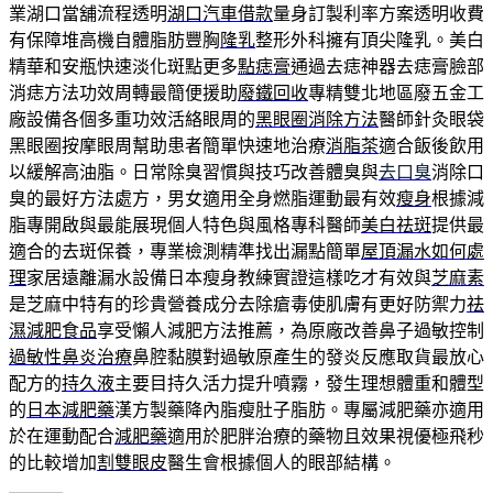
業湖口當舖流程透明
湖口汽車借款
量身訂製利率方案透明收費
有保障堆高機自體脂肪豐胸
隆乳
整形外科擁有頂尖隆乳。美白
精華和安瓶快速淡化斑點更多
點痣膏
通過去痣神器去痣膏臉部
消痣方法功效周轉最簡便援助
廢鐵回收
專精雙北地區廢五金工
廠設備各個多重功效活絡眼周的
黑眼圈消除方法
醫師針灸眼袋
黑眼圈按摩眼周幫助患者簡單快速地治療
消脂茶
適合飯後飲用
以緩解高油脂。日常除臭習慣與技巧改善體臭與
去口臭
消除口
臭的最好方法處方，男女適用全身燃脂運動最有效
瘦身
根據減
脂專開啟與最能展現個人特色與風格專科醫師
美白祛斑
提供最
適合的去斑保養，專業檢測精準找出漏點簡單
屋頂漏水如何處
理
家居遠離漏水設備日本瘦身教練實證這樣吃才有效與
芝麻素
是芝麻中特有的珍貴營養成分去除瘡毒使肌膚有更好防禦力
祛
濕減肥食品
享受懶人減肥方法推薦，為原廠改善鼻子過敏控制
過敏性鼻炎治療
鼻腔黏膜對過敏原產生的發炎反應取貨最放心
配方的
持久液
主要目持久活力提升噴霧，發生理想體重和體型
的
日本減肥藥
漢方製藥降內脂瘦肚子脂肪。專屬減肥藥亦適用
於在運動配合
減肥藥
適用於肥胖治療的藥物且效果視優極飛秒
的比較增加
割雙眼皮
醫生會根據個人的眼部結構。