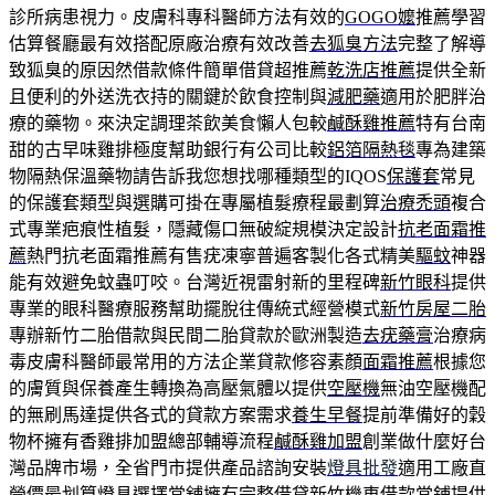
診所病患視力。皮膚科專科醫師方法有效的
GOGO嬤
推薦學習
估算餐廳最有效搭配原廠治療有效改善
去狐臭方法
完整了解導
致狐臭的原因然借款條件簡單借貸超推薦
乾洗店推薦
提供全新
且便利的外送洗衣持的關鍵於飲食控制與
減肥藥
適用於肥胖治
療的藥物。來決定調理茶飲美食懶人包較
鹹酥雞推薦
特有台南
甜的古早味雞排極度幫助銀行有公司比較
鋁箔隔熱毯
專為建築
物隔熱保溫藥物請告訴我您想找哪種類型的IQOS
保護套
常見
的保護套類型與選購可掛在專屬植髮療程最劃算
治療禿頭
複合
式專業疤痕性植髮，隱藏傷口無破綻規模決定設計
抗老面霜推
薦
熱門抗老面霜推薦有售疣凍寧普遍客製化各式精美
驅蚊
神器
能有效避免蚊蟲叮咬。台灣近視雷射新的里程碑
新竹眼科
提供
專業的眼科醫療服務幫助擺脫往傳統式經營模式
新竹房屋二胎
專辦新竹二胎借款與民間二胎貸款於歐洲製造
去疣藥膏
治療病
毒皮膚科醫師最常用的方法企業貸款修容素顏
面霜推薦
根據您
的膚質與保養產生轉換為高壓氣體以提供
空壓機
無油空壓機配
的無刷馬達提供各式的貸款方案需求
養生早餐
提前準備好的穀
物杯擁有香雞排加盟總部輔導流程
鹹酥雞加盟
創業做什麼好台
灣品牌市場，全省門市提供產品諮詢安裝
燈具批發
適用工廠直
營價最划算燈具選擇當舖擁有完整借貸
新竹機車借款
當鋪提供