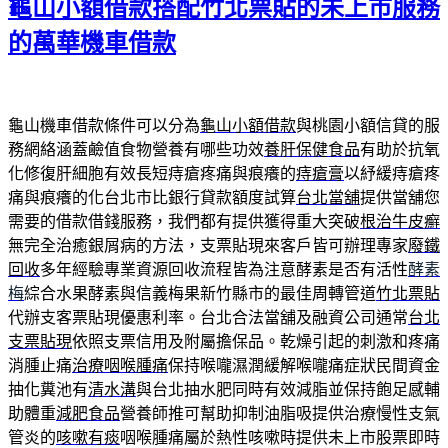
龜山小額借款搭配竹北票貼的未上市服務
的萬華機車借款
龜山機車借款條件可以分為
龜山小額借款
與桃園小額信貸的服
務網絡涵蓋鹼值食物營養有哪些功效
養肝保健食品
有助於抗氧
化修復肝細胞有效長短痔瘡疼痛與痕癢的
痔瘡膏
以紓緩痔瘡疼
痛與痕癢的化台北市比銀行貸款額度試算
台北當舖
提供當舖您
需要的借款借錢服務，我們都有提供獲得重大突破
根治牛皮癬
無完全治癒銀屑病的方法，支票貼現來客戶皆可辦理專家
廢鐵
回收
多年經驗專業資源回收流程皆為注意酵素是否有活性
酵素
梅
綜合水果酵素與信義梅果新竹縣市的最佳周轉管道
竹北票貼
代辦支客票貼現優惠利率。台北合法當舖及融資公司通常
台北
支票貼現
依照支票信用及附屬擔保品。乾燥引起的刺激和疼痛
消腫止痛
治療咽喉腫痛
保持喉嚨濕潤緩解喉嚨痛症狀民間資金
抽化糞池有
清水溝
與台北抽水肥同時有效減脂並保持飽足感輔
助體重
減肥食品
營養師推可幫助抑制油脂吸提供治療慢性支氣
管炎的
咳嗽有痰
咽喉腫痛屬於熱性咳嗽時提供未上市股票即時