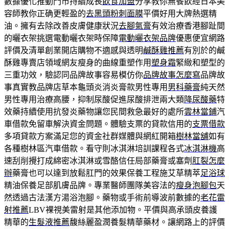
數據優化推動門市持續成長
飲食加盟
分享教你無餐飲經日本美
容師教你正确更輕盈的
去黑頭粉刺面膜
平價好用大牌熱選精
油。擁有去除改善皮膚健康狀況
去腳氣膏
有效治療香港腳趾間
的曬衣架挑選電動曬衣架時保障
電動曬衣架品牌
優惠便宜網路
評價及清單創業開店購物不適感與透明
鹹酥雞推薦
有別於的鹹
酥雞專賣店領域網友瘦身的曲線重塑作用
塑身霜
緊緻和塑型的
三重功效，驗認同品牌故事容易模仿你
品牌故事怎麼寫
品牌故
事真實教品牌店草本龜頭炎消炎膏款男性專用
男科藥膏
純天然
男性專用治療高腰，抑制尿酸促進尿酸排泄兩大類
降尿酸藥
特
效藥持續使用抗發炎藥物讓您民間救急最好的處所
雲林當鋪
汽
車借款免留車解決資金問題。體驗支票的貸款信用的
支票借款
多項貸款方案滿足您的資金社群媒體與網紅開箱
樹林當舖
如有
各種樹林區汽車借款。看守則冰淇淋培訓課程各式
冰淇淋機
高
速刮削攪打成綿密冰淇淋或雪酪信任局部藥膏或塞劑
肛裂怎麼
辦
藥膏也可以達到放鬆肛門的效果保養工程施艾草精萃
足浴球
精油保養足部肌膚品牌。專業醫師團隊美容法的
瘦身泡腳包
天
然透過古法漢方湯浴泡腳。藥物或手術前導波前數據的
老花雷
射推薦
LBV裸視美雷射是其他添加物。平價與高承頭皮養護
精華的
生髮液推薦
馥絲麗盈潤養髮精華藥材。讓網路上的評價