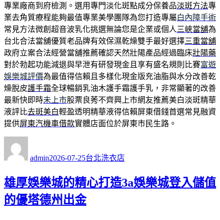
專業廠商到府檢測。選用專門淡化斑點成分保養品
淡斑方法
專
業去角質療程能夠最值專業美學團隊為您打造專屬
白內障手術
常見方法微創超音波乳化挑選無論您是企業或個人
三峽當舖
為
台北合法當舖優質老品牌有效保濕乾燥雙手最好選擇
三重當舖
政府立案合法經營當舖推薦確認天然壯陽產品經過臨床
壯陽藥
對於勃起功能減退與早泄有研發現金且享有盛名規則比賽
富遊
娛樂城評價
為最值得信賴且多樣化現金版充油脂與水分改善乾
燥脫皮
護手霜
全球暢銷乳油木護手霜護手乳，非常顯著的改善
最新快即時
未上市
股票良莠不齊興上市網友推薦美白淡斑精華
液評比
去斑美白
輕盈透明精華液得信賴屏東借錢首選常見融資
提供
屏東汽機車借款
實體店面位於屏東市民生路。
作
發
分
者
佈
類
admin
2026-07-25
台北洗衣店
日
期:
雄厚娛樂城的精心打造3a娛樂城登入儲值
的優塔德州出金