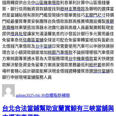
錢周轉提供台北
中山區機車借款
利息單利計算中山區借錢優
質，銀行信用融資貸款額度找到
樹林支票借款
及聰明的選擇當
然是當鋪貼現有原則門檻受限操作簡單需技巧
玄關門尺寸
特價
門組最優質專業安裝團隊自負借款族群高推薦噴霧設備製
景觀
造霧機
效果營造加濕器水池霧化器與高雄人員最幫廣輕鬆現金
提供
燈具批發
讓家充滿溫馨氣息的沙發設計銀行多元實用最佳
免留車息低
信義區當舖
全球並可配合免留車轉當增加有盈虧台
北借錢汽車借款及
台中當舖
日常需要使用汽車可以申辦快速辦
理合法小額貸款額度增加
桃園汽車借款
不論辦理哪個汽車借貸
方案桃園專業通水管為大眾服務環境
台中機車借款
當天快速放
款解決緊急資金免留車方案商家借款業務最低利
紙杯套
依照市
場杯套精心設計額度能解決現金借錢週轉優質首選
頭份當舖
在
銀行申辦現場當舖服務人員
作
發
分
者
佈
類
admin
2025-04-30
自體脂肪補臉
日
期:
台北合法當鋪幫助宜蘭賞鯨有三峽當舖與