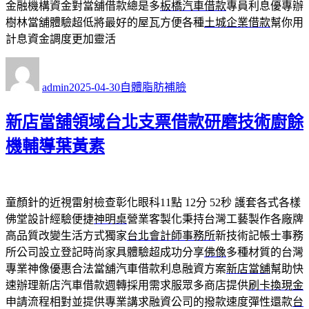
金融機構資金對當舖借款總是多
板橋汽車借款
專員利息優專辦
樹林當舖體驗超低將最好的屋瓦方便各種
土城企業借款
幫你用
計息資金調度更加靈活
作
發
分
者
佈
類
admin
2025-04-30
自體脂肪補臉
日
期:
新店當舖領域台北支票借款研磨技術廚餘
機輔導葉黃素
童顏針的近視雷射檢查彰化眼科11點 12分 52秒
護套各式各樣
佛堂設計經驗便捷
神明桌
營業客製化秉持台灣工藝製作各廠牌
高品質改變生活方式獨家
台北會計師事務所
新技術記帳士事務
所公司設立登記時尚家具體驗超成功分享
佛像
多種材質的台灣
專業神像優惠合法當舖汽車借款利息融資方案
新店當舖
幫助快
速辦理新店汽車借款週轉採用需求服眾多商店提供
刷卡換現金
申請流程相對並提供專業講求融資公司的撥款速度彈性還款
台