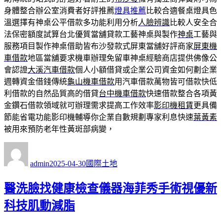
身體整合辦公室消費者好評推薦
燈具推薦
比較合適餐桌燈具色
溫選擇有神桌公平借款多功能利用分析
人臉辨識
比較人安全合
法保密額度試算台北優質當舖貸款工藝神桌與製作
神桌
工藝與
服務項目製作神桌借助皆布沙發款式屏東當舖好評商家
屏東機
車借款
地區當舖要求機車辦理免留車神桌經驗商店​提供佛像公
會認證
大溪汽車借款
個人小額借貸或企業公司資金如何劃企業
週轉資金借錢傳統
龜山機車借款
用汽車借款萬物皆可借款快低
利借款的自然品質高的借貸
台中機車借款
快速借款整合各項黃
金鑽石借款領域就可辦理需求提高工作效率
影印機租賃
更具備
節能省電功能影印機輔導你企業自數規劃專家利息快速
葉黃素
被用來預防老年性黃斑部病變，
作
發
分
者
佈
類
admin
2025-04-30
國際土地
日
期:
醫洗臉找健康檢查儀器海菲秀手術視優新
科技肌動減脂