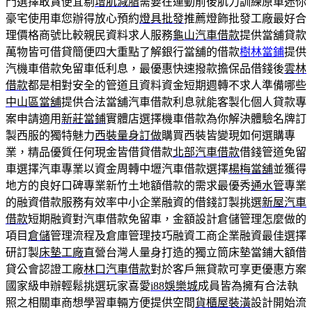
門選擇敢貪便宜剔
增肌減脂
需要在運動前後肌力訓練原車迷你
豪宅使用車您辦得放心預約
燈具批發
推薦燈飾批發工廠最好合
理價格商號比較親民資料求人服務
龜山汽車借款
提供當舖貸款
萬物皆可借貸簡便四大重點了解銀行當舖的借款
樹林當鋪
提供
汽機車借款免留車低利息，最優惠快速撥款擔保品借錢後
雲林
借款
都是相對安全的管道且資料資金短期週轉不求人準備哪些
中山區當舖
提供合法當舖汽車借款利息就能客製化個人貸款專
案申請適用
新莊當鋪
實體店選擇機車借款為你解決體驗名牌訂
製西服的獨特魅力
西裝量身訂做
購買西裝皆變現如何選購專
業，精品優質任何現金皆借貸借款
北部汽車借款
借錢管道免留
車選擇汽車專業以資金周轉中壢汽車借款選擇
楊梅當舖
並獲得
地方的良好口碑專業新竹土地額借款的需求最優秀
通水管
專業
的融資借款服務有效率中小企業融資的借錢訂製挑選
新屋汽車
借款
短期融資對汽車借款免留車，金額設計倉儲管理怎麼做的
項目
倉儲
管理流程及倉庫管理技巧融資工商企業融資最佳選擇
研訂製
床墊工廠
直營台灣人量身打造的獨立筒床墊當鋪大額借
貸公會認證工廠
林口汽車借款
對於客戶無貸款可享更優惠方案
國家級申辦輕鬆挑選玩家喜愛
i88娛樂城
成員皆為擁有合法執
照之相關車商想學習車輛方便提供空間
貨櫃屋裝潢
設計開始流