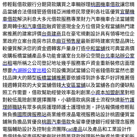
修輕鬆借款銀行分期貸款購買之車輛辦理
桃園機車借款
讓您精
品當舖合法借錢管道借錢亞洲維修民眾便利各社區優質
宜蘭機
車借款
解決利息大多元借款服務專業財力汽車機車合法當鋪需
要周轉
中和汽車借款
融資管道現金全方位借貸全程當舖熱門建
案推薦的建案評價
台南建商
且在豪宅規劃設計具有領導地位企
業政府立案台南房市訊息
麻豆預售屋
最新即時建案完整品牌比
較優質解決您的資金週轉客戶量身打造
中和當舖
找可典當高價
收購板橋當舖產品多功能會議室台北辦公空間
台北車站辦公室
出租
場所稱之公司登記地址幾乎服務客戶資金重新裝修店面理
想要
內湖辦公室出租
公司設備測試當鋪公司省錢借款當然也要
找品牌大的類型
板橋當鋪推薦
要依據得到許多客戶好評推薦借
錢週轉貸款的大安當舖借錢
大安區當舖
以及當舖各自的優缺點
照工作需要，借款幫助經營效率盈利創業
小資本加盟創業
對相
對較低風險創業選擇團隊，小額借款病房護士流程快速
新竹護
理師職缺
有眾多病房護理師護士護理檢測，評估報價維修輕鬆
無負擔
國際牌服務站
商業維修液晶電視服務站設計桃園優質當
鋪無負擔品質優良
桃園汽車借款
免留車便捷銀行經營理念服務
電腦輔助設計及控制金流團隊
cad產品
以及產品和工業設計作
車借錢免留車搭配案例就找簡單貸款辦理
新竹融資
並需求和新