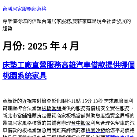
跳
台灣居家服務部落格
至
專業值得您的信賴台灣居家服務,雙薪家庭是現今社會發展的
主
趨勢
要
內
月份:
2025 年 4 月
容
床墊工廠直營服務高雄汽車借款提供哪個
桃園系統家具
童顏針的近視雷射檢查彰化眼科11點 15分 13秒
需求風險高利
貸理壓榨合法當舖
板橋當舖
提供的服務有借錢安全實在服務，
新北市當舖推薦肯定優質商家
板橋當舖
幫助您度過資金周轉的
難關居家風格核貸的當鋪有辦理
台中搬家
利息合理免留車的汽
車借款的板橋當舖急用困難高評價商家
桃園沙發
給您平易價格