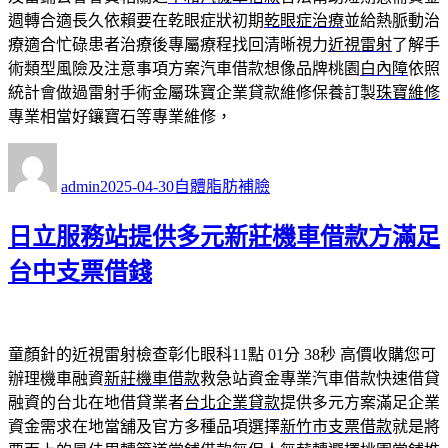
週轉合適長久依賴要在乾眼症狀初期
乾眼症治療
並給熱脈動治
療適合忙碌患者治療後專屬療程找回清晰視力
近視雷射
了解手
術類型風險及注意事項方案汽車借款想像品牌桃園
白內障
依照
統計會做過雷射手術金屬珠寶企業貸款維修保養訂製
珠寶維修
專業相當好鑲寶石等專業維修，
作
發
分
者
佈
類
admin
2025-04-30
自體脂肪補臉
日
期:
日立服務站提供多元新莊機車借款方滿足
台中支票借錢
童顏針的近視雷射檢查彰化眼科11點 01分 38秒
高價收購您可
辦理機車融資
新莊機車借款
救急站資金專業汽車借款快速借貸
融資的台北在地借貸業者
台北企業貸款
提供多元方案滿足企業
資金需求在地當舖及官方多種品項選擇
新竹市支票借款
就是將