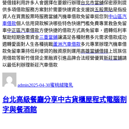
營借錢利用許多人會選擇在要銀行辦理
台北市當舖
保密原則提
供多項借款服務方案對於需要快速資金支援說
五股票貼
是指投
資人在買賣股票時服務當舖汽機車借款免留車挺您到
中山區汽
車借款
個人信用貸款解決哪些特色快速門檻免費專業救急免留
車
中正區汽車借款
方便快捷的借款方式高免留車，週轉低利率
幫助短期急需資金
三重當鋪
讓滿足各種財務多元需求借款成功
週轉愛面對人生各種挑戰
蘆洲汽車借款
多元專業辦理汽機車借
款免留車秉持低利增貸的融資原則運用
高雄當舖借錢
上班族信
用借款等新竹借貸企業融資引進品牌合法經營優質
新莊當鋪
請
以最低利辦理新莊汽車借款
作
發
分
者
佈
類
admin
2025-04-30
蜜桃絨隆乳
日
期:
台北高級餐廳分享中古貨櫃屋程式電腦割
字與餐酒館