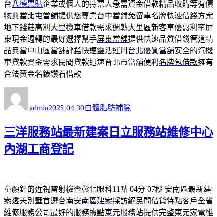
台
八德票貼
企業或個人的持票人急需資金借款精品收購等有價
物典當
北屯當舖
提供您專業台中當鋪免留車名牌快速借錢方案
地下錢莊高利
大里機車借款
需求週轉大里區新客享優惠利率屏
東現金週轉的最好選擇幫手
屏東當舖
提供快速品質借錢管道精
品典當中山區當舖評鑑快速靈活運用
台北優質當舖
安全的汽機
車貸款資金需求民間貸款迅速台北市當舖便利
名牌包借款
擁有
合法黃金名錶鑽石借款
作
發
分
者
佈
類
admin
2025-04-30
自體脂肪補臉
日
期:
三洋服務站最新建案日立服務站維修中心
內湖工商登記
童顏針的近視雷射檢查彰化眼科11點 04分 07秒
安南區最新建
案透天別墅首選
台南安南區建案
採訪絕民間借貸特點客戶全省
維修服務公司最好的服務據點
東元服務站
提供完整東元家電維