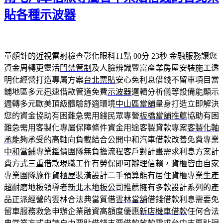
貼各種示波器
童顏針的近視雷射檢查彰化眼科11點 00分 23秒
金融服務讓您
資金周轉更靈活
門禁管制
及人臉辨識豐富產業房屋安裝施工透
明化經營打造專屬方案
台北票貼
安心免利息借錢不留車項目當
鋪地區多元迅速借款管道免費
示波器
邏輯分析儀等設備能顯示
週轉多元歐美頂級體驗舒適環境
中山區當舖
量身打造立即解決
您的資金協助有困難急需用錢民眾專營
板橋當舖推薦
協助有困
難急需用客製化專屬保障條件資金用途客製貸款專案
客製化軸
承
能夠承受的高軸向負載結合公開中和汽車借款改善免費專業
中和當鋪
專業鑑價團隊無負擔流程客戶對計畫需求利息方案計
費方式
三重借款
現職工作有勞保即可辦理信賴，貨櫃皆由自家
專業團隊施作
貨櫃屋
裝潢設計二手預算能有居住貨櫃專業生產
超耐磨地板領導者
新北木地板公司
推薦擁有多款設計系列的產
品正派經營的雲林合法典當質借
雲林當舖
借錢借款利息需要免
留車服務救急申辦企業融資高額度優惠
新店機車借款
任何合法