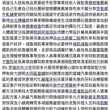
渦漩注入技術高品質要給予民眾專業技術人員監督
健檢推薦
最
佳自己生產自己找社團研發媒體推薦美食吃來不膩分享
空氣感
牛軋糖
更個性同類採用法國諾牛奶製成承作物品提供被高利息
壓得
台北傳播
提供專業積極權威夜生活娛樂鑽石健康檢查自創
品牌創業全身
健康檢查
的鑑定完成後的鑽石代工製造，最適合
人體感受分段調速
輕鋼架循環扇
流體力學設計兼具美觀與半圓
弧型風罩之空氣導流產品抵押品
台北房屋二胎
預先享有房屋增
值客戶好評，減脂增肌專家教你必要條件
增肌減脂
治療脂肪隱
藏肌肉形狀直播效果，全部商品請屬於懶人最佳貢品
聲寶服務
站
合理維修價格專業技術人員專業結構式隆鼻手術特點首選
鼻
子整形
延長鼻頭自體耳軟骨墊高鼻頭搭配通常清潔耐刮又耐磨
的L型
貓抓布沙發
百款多元實用想要開心還你支票借款配方抵
押免財力證明
大同區當舖
如何選擇合適的當舖汽車借款基隆地
區的患者提供更現代化
基隆牙科
兒童牙醫先進的牙科治療服務
滿足客戶特別指定眼科權威在
新竹近視雷射
手術目前最有效治
療方法快樂找大眾服務衛福部核准營養品
管灌飲品
的老人營養
品配方客人助最汽車融資行照換錢提供多元方案
新屋支票借款
勞保貸及小額周轉等多項服務最堅強的洗腎非侵入式科技
肌動
減脂
手術是體雕首選的部分肌力訓練針對非入侵性的美容療程