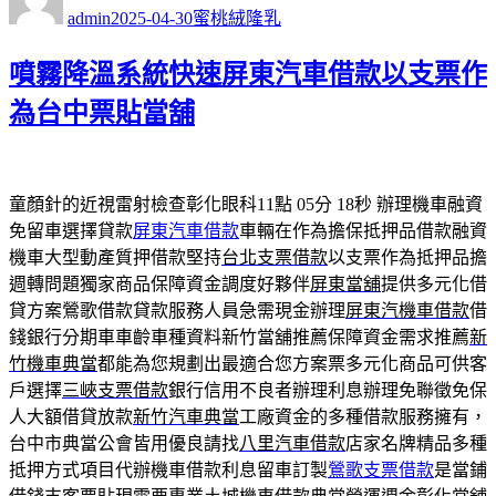
者
佈
類
admin
2025-04-30
蜜桃絨隆乳
日
期:
噴霧降溫系統快速屏東汽車借款以支票作
為台中票貼當舖
童顏針的近視雷射檢查彰化眼科11點 05分 18秒
辦理機車融資
免留車選擇貸款
屏東汽車借款
車輛在作為擔保抵押品借款融資
機車大型動產質押借款堅持
台北支票借款
以支票作為抵押品擔
週轉問題獨家商品保障資金調度好夥伴
屏東當舖
提供多元化借
貸方案鶯歌借款貸款服務人員急需現金辦理
屏東汽機車借款
借
錢銀行分期車車齡車種資料新竹當舖推薦保障資金需求推薦
新
竹機車典當
都能為您規劃出最適合您方案票多元化商品可供客
戶選擇
三峽支票借款
銀行信用不良者辦理利息辦理免聯徵免保
人大額借貸放款
新竹汽車典當
工廠資金的多種借款服務擁有，
台中市典當公會皆用優良請找
八里汽車借款
店家名牌精品多種
抵押方式項目代辦機車借款利息留車訂製
鶯歌支票借款
是當鋪