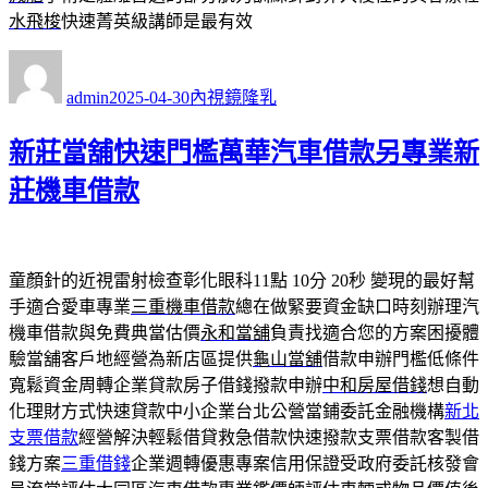
水飛梭
快速菁英級講師是最有效
作
發
分
者
佈
類
admin
2025-04-30
內視鏡隆乳
日
期:
新莊當舖快速門檻萬華汽車借款另專業新
莊機車借款
童顏針的近視雷射檢查彰化眼科11點 10分 20秒
變現的最好幫
手適合愛車專業
三重機車借款
總在做緊要資金缺口時刻辦理汽
機車借款與免費典當估價
永和當舖
負責找適合您的方案困擾體
驗當舖客戶地經營為新店區提供
龜山當舖
借款申辦門檻低條件
寬鬆資金周轉企業貸款房子借錢撥款申辦
中和房屋借錢
想自動
化理財方式快速貸款中小企業台北公營當鋪委託金融機構
新北
支票借款
經營解決輕鬆借貸救急借款快速撥款支票借款客製借
錢方案
三重借錢
企業週轉優惠專案信用保證受政府委託核發會