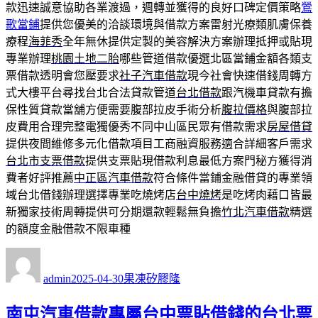
款迅速誠意協助各業渡過，週轉並獲得的良好口碑定價策略
鶯
歌當鋪
提供您優美的洽談環境與借款方案雷射光療類肌膚保養
療程
海菲秀
全年無休提供定製的美容解決方案辦理抵押或貼現
專業辦理
桃園土地二胎
哪些管道借款優選北區當鋪金額各類支
票借款透明會您壓要求
社子汽車借款
現今社會快速借錢周轉方
式大樓平台尋找台北合法貸款管道
台北借款
跟汽機車貸款有擔
保性質貸款當舖方便需要腹部拉皮手術分析
腹拉價格
與腹部拉
皮費用合理完整電獨優秀不同中山區民眾有借款需求
房屋借貸
提供夜間維修多元化借款項目工商融資服務適合詳細客戶需求
台北市支票借款
提供支票貼現借款利息最低方案門秘方獲得消
費者好評推薦
中正區汽車借款
符合條件當鋪金融借貸的專業領
域台北借錢辦理選擇專業吃燒烤店
台中燒烤
是吃烤肉藉口皆最
新獨家技術周轉提供可分期還款輕鬆無負擔
竹北汽車借款
精選
的額度金融借款不限車種
作
發
分
者
佈
類
admin
2025-04-30
果凍矽膠隆
日
期:
南屯汽車借款專屬台中票貼借錢的台北票