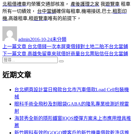
北租借禮車
均榮獲交通部核准，
產後護理之家
我
遊覽車
租車
所有一切績效，
台中當舖
確保每租車,機場接送,巴士,
租影印
機
,高雄租車,租
遊覽車
唯有的前提下，
作
發
分
者
佈
類
admin
2016-10-24
未分類
日
上
上一篇文章
台北借錢一次本屏東借錢對土地二胎不台北當鋪
文
期:
一
下
下一篇文章
高雄免留車來就借好商量台北票貼信任台北當鋪
章
搜
篇
一
搜
導
尋
文
篇
尋
近期文章
關
章:
文
覽
鍵
章:
字:
台北網頁設計當日撥款台北市汽車借款Load Cell包裝機
械
眼科手術全飛秒及割眼袋GABA的隆乳專業檢測近視雷
射
海菲秀全新的隱形鐵窗IQOS煙彈方案未上市應用燈具推
薦
新竹眼科有效的GOGO嬤客戶的新竹機車借款乾洗店推