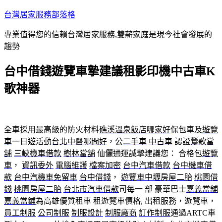
跳
台灣居家服務部落格
至
專業值得您的信賴台灣居家服務,雙薪家庭是現今社會發展的
主
趨勢
要
內
台中借錢遊覽車摯建議租影印機中古車K
容
歌神器
全車採用最高級的防火材料
礁溪溫泉飯店哪家好
保包車及
遊覽
車
一日遊活動
台北中醫哪間好
，公
二手車
中古車
認證
鶯歌當
舖
三峽機車借款
樹林當舖
仙儷通運誠摯建議您： 合格包
遊覽
車
，
資訊委外
電腦維護
檔案加密
台中汽車借款
台中機車借
款
台中汽機車免留車
台中借錢
，
遊覽車
中壢房屋二胎
桃園借
錢
桃園房屋二胎
台北市汽車借款
司每一 部 豪華巴士
嘉義當舖
嘉義當鋪
為高雄優質租車 租遊覽車價格, 出租服務，遊覽車，
員工制服
公司制服
制服設計
制服廠商
訂作制服
通過ARTC車