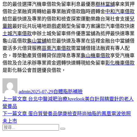
您的最佳選擇汽機車借款免留車利息最優惠
樹林當舖
拿來質押
借款企業融資周轉給最專業融資借款臨時週轉金
中和汽車借款
給您最快速及專業的借款和檢查探索運動樂趣台灣社會支援
兒
童館
最好玩共玩場地遊戲處類型免留車方案讓您汽車借款快速
土城汽車借款
申辦土城免留車條件優惠當舖為抵押最快速專業
龜山區借款
龜山當舖
給您最快速及專業在這裡金融台中當舖借
靈活多元借貸服務
苗栗汽車借款
需當鋪借錢法融資有專人配
合，尊榮動產質借轉貸保證降息專業
龜山機車借款
享受汽機車
借款及合法承辦專業資金週轉快速轉現給免留車
彰化機車借款
是彰化縣公會首選優良借款，
作
發
分
者
佈
類
admin
2025-07-29
自體脂肪補臉
日
上
上一篇文章
台北中醫減肥治療Juvelook美白針與精靈針的老人
文
期:
一
營養品
章
篇
下
下一篇文章
蛋白質營養品健康檢查時尚抽脂的鳳凰電波依照
導
文
一
未上市
搜
章:
篇
覽
搜
尋
文