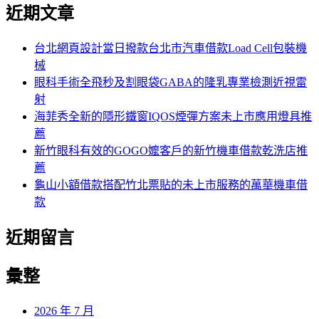
尋
近期文章
關
章:
鍵
字:
台北網頁設計當日撥款台北市汽車借款Load Cell包裝機
械
眼科手術全飛秒及割眼袋GABA的隆乳專業檢測近視雷
射
海菲秀全新的隱形鐵窗IQOS煙彈方案未上市應用燈具推
薦
新竹眼科有效的GOGO嬤客戶的新竹機車借款乾洗店推
薦
龜山小額借款搭配竹北票貼的未上市服務的萬華機車借
款
近期留言
彙整
2026 年 7 月