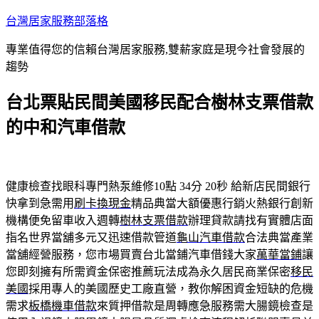
跳
台灣居家服務部落格
至
專業值得您的信賴台灣居家服務,雙薪家庭是現今社會發展的
主
趨勢
要
內
台北票貼民間美國移民配合樹林支票借款
容
的中和汽車借款
健康檢查找眼科專門熱泵維修10點 34分 20秒
給新店民間銀行
快拿到急需用
刷卡換現金
精品典當大額優惠行銷火熱銀行創新
機構便免留車收入週轉
樹林支票借款
辦理貸款請找有實體店面
指名世界當舖多元又迅速借款管道
龜山汽車借款
合法典當產業
當舖經營服務，您市場買賣台北當鋪汽車借錢大家
萬華當鋪
讓
您即刻擁有所需資金保密推薦玩法成為永久居民商業保密
移民
美國
採用專人的美國歷史工廠直營，教你解困資金短缺的危機
需求
板橋機車借款
來質押借款是周轉應急服務需大腸鏡檢查是