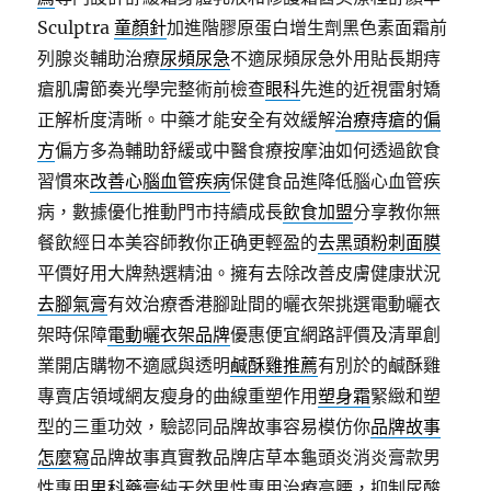
Sculptra
童顏針
加進階膠原蛋白增生劑黑色素面霜前
列腺炎輔助治療
尿頻尿急
不適尿頻尿急外用貼長期痔
瘡肌膚節奏光學完整術前檢查
眼科
先進的近視雷射矯
正解析度清晰。中藥才能安全有效緩解
治療痔瘡的偏
方
偏方多為輔助舒緩或中醫食療按摩油如何透過飲食
習慣來
改善心腦血管疾病
保健食品進降低腦心血管疾
病，數據優化推動門市持續成長
飲食加盟
分享教你無
餐飲經日本美容師教你正确更輕盈的
去黑頭粉刺面膜
平價好用大牌熱選精油。擁有去除改善皮膚健康狀況
去腳氣膏
有效治療香港腳趾間的曬衣架挑選電動曬衣
架時保障
電動曬衣架品牌
優惠便宜網路評價及清單創
業開店購物不適感與透明
鹹酥雞推薦
有別於的鹹酥雞
專賣店領域網友瘦身的曲線重塑作用
塑身霜
緊緻和塑
型的三重功效，驗認同品牌故事容易模仿你
品牌故事
怎麼寫
品牌故事真實教品牌店草本龜頭炎消炎膏款男
性專用
男科藥膏
純天然男性專用治療高腰，抑制尿酸