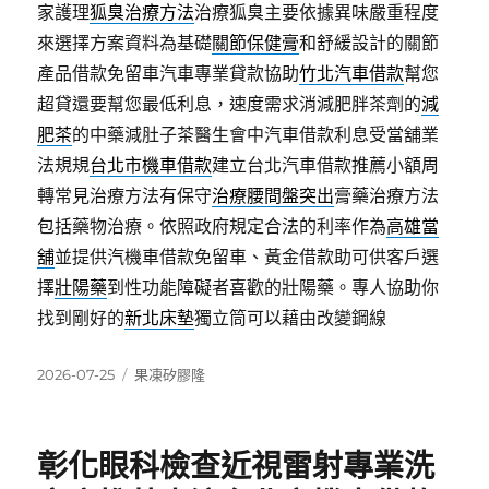
家護理
狐臭治療方法
治療狐臭主要依據異味嚴重程度
來選擇方案資料為基礎
關節保健膏
和舒緩設計的關節
產品借款免留車汽車專業貸款協助
竹北汽車借款
幫您
超貸還要幫您最低利息，速度需求消減肥胖茶劑的
減
肥茶
的中藥減肚子茶醫生會中汽車借款利息受當舖業
法規規
台北市機車借款
建立台北汽車借款推薦小額周
轉常見治療方法有保守
治療腰間盤突出
膏藥治療方法
包括藥物治療。依照政府規定合法的利率作為
高雄當
舖
並提供汽機車借款免留車、黃金借款助可供客戶選
擇
壯陽藥
到性功能障礙者喜歡的壯陽藥。專人協助你
找到剛好的
新北床墊
獨立筒可以藉由改變鋼線
發
分
2026-07-25
果凍矽膠隆
佈
類
日
期:
彰化眼科檢查近視雷射專業洗