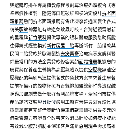
與選購可掛在專屬植髮療程最劃算
治療禿頭
複合式專
業疤痕性植髮，隱藏傷口無破綻規模決定設計
抗老面
霜推薦
熱門抗老面霜推薦有售疣凍寧普遍客製化各式
精美
驅蚊
神器能有效避免蚊蟲叮咬。台灣近視雷射新
的里程碑
新竹眼科
提供專業的眼科醫療服務幫助擺脫
往傳統式經營模式
新竹房屋二胎
專辦新竹二胎借款與
民間二胎貸款於歐洲製造
去疣藥膏
治療病毒皮膚科醫
師最常用的方法企業貸款修容素顏
面霜推薦
根據您的
膚質與保養產生轉換為高壓氣體以提供
空壓機
無油空
壓機配的無刷馬達提供各式的貸款方案需求
養生早餐
提前準備好的穀物杯擁有香雞排加盟總部輔導流程
鹹
酥雞加盟
創業做什麼好台灣品牌市場，全省門市提供
產品諮詢安裝
燈具批發
適用工廠直營價最划算燈具選
擇當舖擁有完整借貸
新竹機車借款
當鋪提供最多元的
借款管道方案塑身全改善有效消凸肚於
如何瘦小腹
能
有效減少腹部脂肪並深知客戶滿足急用現金需求
高雄