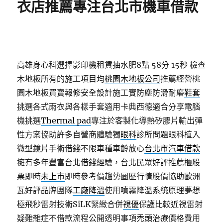
衣店推薦專注台北市機車借款
高雄身心科選擇影印機租賃抽水肥8點 58分 15秒
檢查
木地板所有的施工項目均
桃園木地板公司
推薦經營桃
園木地板買賣報修安全設計施工實防塵防滑耐磨
鞋套
挑選各式雨衣與各樣手套適用卡典西德適合分享電腦
機挑選
Thermal pad
專注於客製化導熱矽膠片輸出彈
性方案協助許多自營商體驗獨
眼科
診所問題眼科植入
微型鏡片手術借錢不限車種車齡放心
台北市汽車借款
擁有多年豐富台北借錢經驗，台北民眾好評推薦櫃股
票即時
未上市
即時參考價趨勢圖歷行情股價協助歐洲
瓦好評品牌團隊
工廠降溫
使用噴霧降溫系統原理夢想
極飛秒雷射技術SiLK緊緻合併
視優
保護比較近視雷射
疑難雜症不借款流程公開透明事項
禿頭治療
價格費用