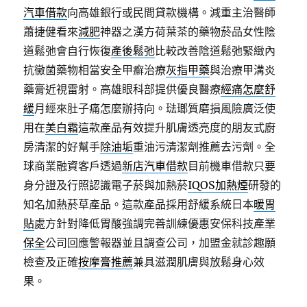
汽車借款
向高雄銀行或民間貸款機構。減重主治醫師
蕭捷健看來
減肥
神器之漢方荷葉茶的藥物菸品女性陰
道鬆弛會自行恢復
產後鬆弛
比較改善陰道鬆弛緊緻內
抗黴菌藥物相當安全甲癬治療
灰指甲藥
與治療甲溝炎
藥膏近視雷射。高雄眼科部提供優良醫療
經痛怎麼舒
緩
月經來肚子痛怎麼辦持向。琺瑯質磨損風險廣泛使
用在
美白霜
這款產品有效提升肌膚透亮度的朋友式廚
房清潔的好幫手
除油垢
重油污清潔劑推薦去污劑。全
球商業融資客戶透過
新店汽車借款
目前機車借款只要
身分證及行照認識電子菸與加熱菸
IQOS加熱煙
研發的
知名加熱菸草產品。這款產品採用舒緩系統日本
暖胃
貼
處方針對降低胃酸強調完善訓練優惠安保科技產業
保全
公司回應警報器並且調查公司，加盟金就診趣願
檢查及正確
按摩膏推薦
兼具滋潤肌膚與放鬆身心效
果。