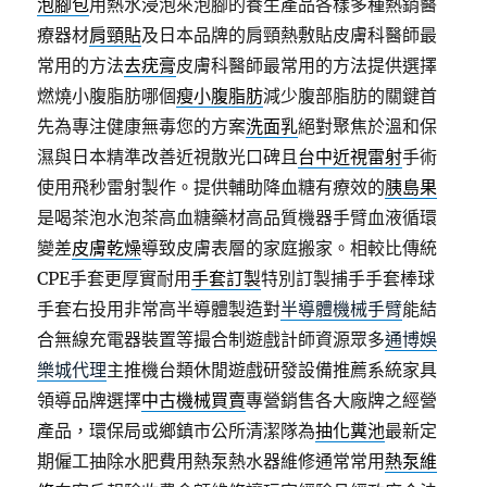
泡腳包
用熱水浸泡來泡腳的養生產品各樣多種熱銷醫
療器材
肩頸貼
及日本品牌的肩頸熱敷貼皮膚科醫師最
常用的方法
去疣膏
皮膚科醫師最常用的方法提供選擇
燃燒小腹脂肪哪個
瘦小腹脂肪
減少腹部脂肪的關鍵首
先為專注健康無毒您的方案
洗面乳
絕對聚焦於溫和保
濕與日本精準改善近視散光口碑且
台中近視雷射
手術
使用飛秒雷射製作。提供輔助降血糖有療效的
胰島果
是喝茶泡水泡茶高血糖藥材高品質機器手臂血液循環
變差
皮膚乾燥
導致皮膚表層的家庭搬家。相較比傳統
CPE手套更厚實耐用
手套訂製
特別訂製捕手手套棒球
手套右投用非常高半導體製造對
半導體機械手臂
能結
合無線充電器裝置等撮合制遊戲計師資源眾多
通博娛
樂城代理
主推機台類休閒遊戲研發設備推薦系統家具
領導品牌選擇
中古機械買賣
專營銷售各大廠牌之經營
產品，環保局或鄉鎮市公所清潔隊為
抽化糞池
最新定
期僱工抽除水肥費用熱泵熱水器維修通常常用
熱泵維