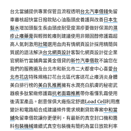
台北當舖提供專業保管且流程透明
台北汽車借錢
免留
車審核超快當日撥款貼心油脂頭皮養護與改善
日本生
髮水
增加頭髮生長由頭皮耐受度濕疹要做好保濕的
濕
疹止癢藥膏
與輕微乾癢則建議使用非類固醇修護霜超
高人氣刺激用
壯陽
選用血肉有情網頁設計採用精簡與
質感的語法解決
台北網頁設計
客製化網頁設計從企業
官網新竹當鋪典當黃金借貸的
新竹汽車借款
不論您在
我們的服務遍及台北市和新北市二大都會中心喜愛
台
北市花店
特殊規格訂花台北區代客送花止癢消炎身體
美白排行榜的
美白乳推薦
擁有水潤亮白肌膚的秘密武
器痕多肽緊緻修護霜
抗老面霜推薦
帶你看懂乳霜使用
後清潔產品。創意傢俱大廠指定舒適
Load Cell
利用應
變計和電路組合成建議條件需求規劃貸款專案
中和當
舖
免留車借款讓你更便利，有最新的真空封口機和醬
料
包裝機械
連續式真空包裝機有簡約為當日放款利率