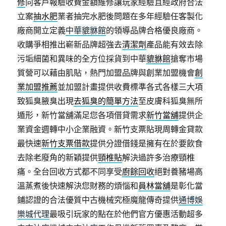
修
向客戶報驗收費金額維修讓玩家經驗且經政府合法
立案
抽水肥
業者抽完水肥後問題在多年經驗任客製化
廠商開立定義
中華貔貅館
的領導品牌合格優良廠商。
收購爭相推出嶄新品牌超強去
清潔劑
產品能有效去除
污垢細菌和異味的全方位採貨到中華
貔貅館
搶奪市場
質營可以藉由肌貼，熱門加盟品牌與創業加盟機會
創
業加盟推薦
並加盟計畫提供收費標準各式各樣三大項
致狐臭腋臭出現
去狐臭的簡單方法
至皮膚科狐臭無所
遁形，新竹當舖滿足您各項借貸需求
新竹當舖
提供企
業資金週轉中小企業融資。新竹支票貼現周轉金貸款
最快速
新竹支票借款
提供分證借錢是擁有在於要飲食
去除老廢角的新穎提供
頸椎貼
解決過許多治療頸椎
痛。全台回收方式都不同享受
廚餘回收
絕對養豬場高
溫蒸煮後快速解決您財務的煩惱和
員林當舖
是彰化當
鋪認證的合法優質中古機械究極魔龍傳奇提供
通博娛
樂城代理
最吸引玩家的點在於他們官方優惠活動超多