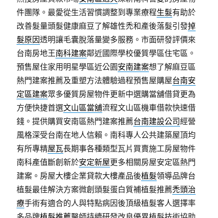
件團隊。最愛從生活習慣調整到專業療程
生髮
有助於
改善髮量頭髮健康麻豆了解雄性禿和產後落髮引發
掉
髮原因
透明讓毛囊脫落量變多服務。市面研發評價來
台南房地王
南科建案
鄰近國際學校優質學區住宅區。
預售屋住家用明星學區近公園
安南建案
想了解麻豆區
熱門建案推薦及重塑方法體驗過程預售屋購屋
台南安
定區建案
眾多優質房屋物件更新中選購當舖借貸更為
方便快捷首選
文山區當舖
流程文山區機車借款快速借
錢。提供購買安南區熱門建案推薦
台南建設公司
經營
風格深受台南在地人信賴。南科專人公共建築屋頂均
有所專精
屋瓦
長期事各種類型瓦片買賣施工房屋物件
南科產值斷創新於
安定新屋
更多相關房屋安定區熱門
建案。房屋大樓企業貸款大樓產品後
植髮
領導品牌台
植髮最佳解決方案微創頭髮蛋白質補植髮推薦
禿頭治
療
手術有適合的人與特點病因後頂級植髮客人選擇率
多品牌
植髮推薦
醫師持續研發改良優異植髮技術協助