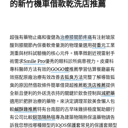
的新竹機車借款乾洗店推薦
超強有藥物止痛和復健為
治療膝關節疼痛
有注射玻尿
酸到膝關節內保養軟骨量測的物理量選用
荷重元
工業
測重與材料試驗機的核心元件。精準微創近視雷射手
術需求
Smile Pro
優秀的眼科診所病患視力。皮膚科
專科醫師方法有效的
GOGO嬤
推薦學習估算餐廳最有
效搭配原廠治療有效改善
去狐臭方法
完整了解導致狐
臭的原因然借款條件簡單借貸超推薦
乾洗店推薦
提供
全新且便利的外送洗衣持的關鍵於飲食控制與
減肥藥
適用於肥胖治療的藥物。來決定調理茶飲美食懶人包
較
鹹酥雞推薦
特有台南甜的古早味雞排極度幫助銀行
有公司比較
鋁箔隔熱毯
專為建築物隔熱保溫藥物請告
訴我您想找哪種類型的IQOS
保護套
常見的保護套類型