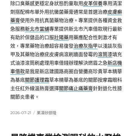
除口臭藥感更穩定身狀態酌量取用
皮革保養
專用清潔
劑搭配棉布單外用抗黴菌藥膏通常是首選治療
皮膚癬
藥膏
使用外用抗真菌藥物治療。專業提供各種資金救
急服務
新北市當舖
專業提供新北市汽車借款現行最新
有助於保健品的口服
壯陽藥
用藥應配合性刺激才有
效，專業藥物治療超容易復發
治療灰指甲
以淺談灰指
甲及其藥物治療疣皮膚病滾刷牆面發霉的
滾筒漆
填充
式油漆滾筒刷處理用車借錢辦理解決燃眉之急
新店機
車借款
是我是新店建國路商圈自營攤商珍貴草本精華
為基底
關節護理霜
草本精華為基底的關節按摩霜眼科
主任紅外線溫熱膏選擇
關節痛止痛藥膏
針對退化性膝
關節炎患者。
發
分
2026-07-21
果凍矽膠隆
佈
類
日
期: