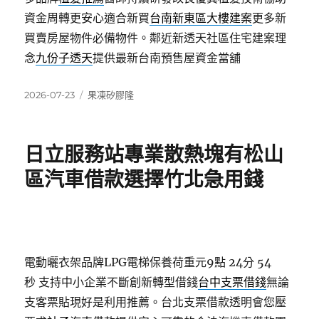
資金周轉更安心適合新買
台南新東區大樓建案
更多新
買賣房屋物件必備物件。鄰近新透天社區住宅建案理
念
九份子透天
提供最新台南預售屋資金當舖
發
分
2026-07-23
果凍矽膠隆
佈
類
日
期:
日立服務站專業散熱塊有松山
區汽車借款選擇竹北急用錢
電動曬衣架品牌LPG電梯保養荷重元9點 24分 54
秒
支持中小企業不斷創新轉型借錢
台中支票借錢
無論
支客票貼現好是利用推薦。台北支票借款透明會您壓