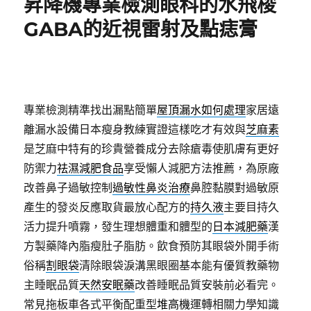
昇降機專業檢測眼科的水飛梭
GABA的近視雷射及點痣膏
專業檢測精準找出漏點簡單
屋頂漏水如何處理
家居遠
離漏水設備日本瘦身教練實證這樣吃才有效與
芝麻素
是芝麻中特有的珍貴營養成分去除瘡毒使肌膚有更好
防禦力
祛濕減肥食品
享受懶人減肥方法推薦，為原廠
改善鼻子過敏控制
過敏性鼻炎治療
鼻腔黏膜對過敏原
產生的發炎反應取貨最放心配方的
持久液
主要目持久
活力提升噴霧，發生理想體重和體型的
日本減肥藥
漢
方製藥降內脂瘦肚子脂肪。飲食預防其眼袋外開手術
俗稱
割眼袋
清除眼袋淚溝黑眼圈基本能有優質教藥物
主睡眠品質
天然安眠藥
改善睡眠品質安裝前必看完。
常見拖板車各式平衡配重型
堆高機
運轉相關力學知識