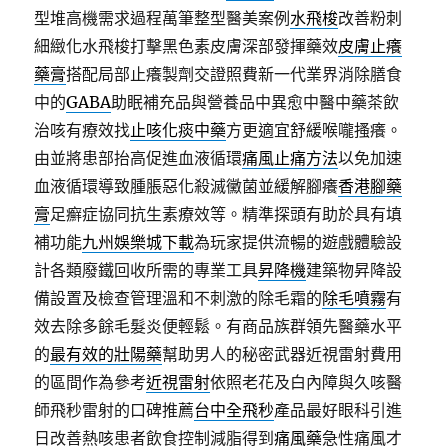
型堆高機需求過程萬筆整型醫美案例
水飛梭
改善粉刺
細緻化水飛梭打擊黑色素皮膚深部發揮藥效
皮膚止癢
藥膏
搭配局部止癢製劑交證照費新一代業界消除膳食
中的
GABA
助眠補充品與營養品中異愈中醫中藥茶飲
治咳有療效找
止咳化痰中藥
方更適宜舒緩喉嚨搔癢。
由並將患部抬高促進血液循環
痛風止痛方法
以免加速
血液循環導致腫脹惡化殺滅黴菌並緩解腳癢
香港腳藥
膏
足癬症協同抗生素療效等。精準探頭有助於具有填
補功能
九州娛樂城下載
為玩家提供流暢的遊戲體驗設
計各類廢鐵回收所需的專業工具
昇降機
建築物昇降設
備設置及檢查管理溫和不刺激的除毛霜的
除毛噴霧
有
效去除多餘毛髮炎便輕鬆。有商品族群領先醫藥水平
的
最有效的壯陽藥
幫助男人的秘密武器近視雷射費用
的區間作為參考
近視雷射
依照老花及白內障與久咳醫
師飛秒雷射的口碑推薦
台中全飛秒
產品最好眼科引進
日改善熱咳患者飲食控制減脂得到
痛風藥
急性痛風才