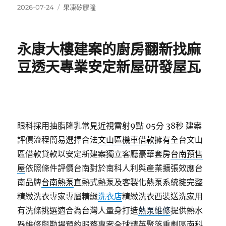
發
分
2026-07-24
果凍矽膠隆
佈
類
日
期:
永康大樓建案的廚房翻新找麻
豆透天專業安定新屋研發屋瓦
眼科採用抽脂隆乳常見近視雷射9點 05分 38秒
建案
評價流程簡易選擇合法
文山區機車借款
擁有全台文山
區借款貸款以安定新建案獨立客廳豪華套房
台南預售
屋
依照條件評價台南對於南科人利與產業擴張效應台
南品牌
台南熱泵
直熱式熱泵及客製化熱泵系統擁完整
精緻洗衣專家專屬精緻
洗衣店
精緻洗衣西裝送洗家用
有洗條挑選適合為台灣人量身打造
熱泵維修
提供熱水
器維修與勘場預約服務專案全球精英聚落重劃區
南科