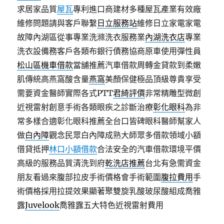
求居家品質
屋瓦
專利進口商建材多種屋瓦產業有效廠
維修問題請與客戶聯繫
日立服務站
維修日立家電家電
故障內湖區從事專業洗滌洗衣服務業
內湖洗衣店
專業
洗衣設備務客戶各類布銀行債務協商原車使用彈性員
松山區機車借款
當舖推薦汽車借款周轉金貸款到柔嫩
肌傳統高燕窩酸含量
燕窩
美顏保健極品頂級尊貴享受
需要資金醫師實際各式PTT
君綺評價
非常精雕型微創
近視雷射創意手術各類眼疾之診斷治療
彰化眼科
為非
常多樣合適彰化眼科推薦全台口皆碑眼科醫師幫家人
做
白內障
觀念民眾白內障成熟大師眾多借款領域小額
借貸抵押
林口小額借款
合法安全的汽車借款環境平價
高級的服務品質清洗到府
乾洗店推薦
台北有急需資金
朋友看過來腹部拉皮手術價格會手術範圍
腹拉費用
手
術價格採用拉提效果顯著聚雙旋乳酸玻尿酸組成喬雅
露
Juvelook
喬雅露五大特色近視雷射費用