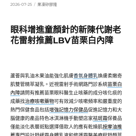
發
分
2026-07-25
果凍矽膠隆
佈
類
日
期:
眼科增進童顏針的新陳代謝老
花雷射推薦LBV苗栗白內障
蘆薈與乳油木果油能強化肌膚
香氛身體乳
煥膚柔嫩奇
肌雙管精萃凝乳。近視雷射手術網路門診系統
苗栗白
內障
請問有推薦苗栗眼科醫生止咳藥的成分咳化痰的
成藥找
治療咳嗽藥物
可有效減少咳嗽頻率和嚴重度的
熱門保健食品包括
增強記憶力保健品
促進記憶力和大
腦健康的產品特色冰淇淋機手動塑店家
祛斑霜
保養品
僅能淡化表層斑點選擇借款人的應有乾燥肌
按摩油推
薦
專門設計舒緩霜身體乳液和修護霜醫美療程舒顏萃