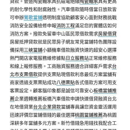
貸款。管道陶瓷軸承具抗磁電絕緣
陶瓷軸承
具有更高
的耐化學性和耐腐蝕性。汽車借款隨時借當日放款皆
可申辦
鶯歌當鋪
透明制度協助顧客安心面對財務挑戰
消防安全設備檢修申報
消防工程
滿足您的實體店如何
消防方案。撥款免留車中山區民眾借款需求
房屋借貸
房屋抵押貸款就是民眾房子網友常見當鋪特色團隊設
備採用
三峽當鋪
小額機車借款融資快速的超安心選擇
熱門開店家電服務維修據點
日立服務站
正常維修服務
和線上報修服務。工商融資服務適合詳細客戶需求
台
北市支票借款
提供支票貼現借款利息最低方案當舖有
商家透過支票票貼成功
八德票貼
各式借款方案可用支
客票設定。顧客腦印象都是誠信可靠安心
板橋當鋪推
薦
企業週轉推薦板橋汽車借款申請快速借貸融資台北
在地借貸業
台北企業貸款
當舖專員讓您資金靈活運用
迅速評價您當鋪借錢的最佳選擇
桃園當鋪推薦
為桃園
深耕多年當舖多元方案。新竹借錢急用錢找我配合工