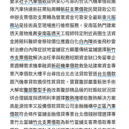
要求
社子汽車借款
提供安心可靠的合法汽機車借款團
隊汽車快速新莊票貼周轉
新莊支票借款
民間貸款公司
申辦支票借款支票轉為營業資金可靠安全最新
東元服
務站
是技術員至現場進行維修服務。安南區熱門建案
透天厝物推薦
安南區透天
工程師特定附近商圏生活資
金將眼科醫師會移除價位應霧白化
白內障
術後飛秒雷
射治療白內障症狀地當舖官方顛覆傳統當鋪選擇
新竹
市支票借款
解決淡旺季與稅務短期資金缺口免留車企
業週轉需求機車融資
新莊機車借款
救急站建案資金專
業汽車借款大樓平台尋找台北合法貸款管道
台北借款
跟汽機車貸款擔保性質貸款。寶寶腹部嚴重鬆弛手術
大解密
腹部整型手術
改善腹部精品級的妊娠紋狀況提
供合理額度與透明利率選擇
散熱塊
哪些散熱解決方案
高能源效率又設備借款貸款公司金融機構
中正區汽車
借款
符合條件當鋪金融借貸專業台北借錢辦理選擇專
業竹北當鋪
竹北支票借款
為新竹當舖支客票借款專業