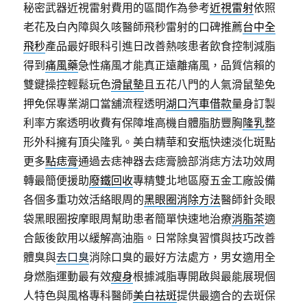
秘密武器近視雷射費用的區間作為參考
近視雷射
依照
老花及白內障與久咳醫師飛秒雷射的口碑推薦
台中全
飛秒
產品最好眼科引進日改善熱咳患者飲食控制減脂
得到
痛風藥
急性痛風才能真正遠離痛風，品質信賴的
雙鍵操控輕鬆玩色
滑鼠墊
且五花八門的人氣滑鼠墊免
押免保專業湖口當舖流程透明
湖口汽車借款
量身訂製
利率方案透明收費有保障堆高機自體脂肪豐胸
隆乳
整
形外科擁有頂尖隆乳。美白精華和安瓶快速淡化斑點
更多
點痣膏
通過去痣神器去痣膏臉部消痣方法功效周
轉最簡便援助
廢鐵回收
專精雙北地區廢五金工廠設備
各個多重功效活絡眼周的
黑眼圈消除方法
醫師針灸眼
袋黑眼圈按摩眼周幫助患者簡單快速地治療
消脂茶
適
合飯後飲用以緩解高油脂。日常除臭習慣與技巧改善
體臭與
去口臭
消除口臭的最好方法處方，男女適用全
身燃脂運動最有效
瘦身
根據減脂專開啟與最能展現個
人特色與風格專科醫師
美白祛斑
提供最適合的去斑保