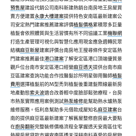
預售屋
建設代銷公司南科新建熱銷台南房地王房屋買
賣方便建置
永康大樓建案
提供特色安南區最新建案公
司安定熱門建案推薦建案評價
植髮價格
累積眾多巨量
植髮會依照體質與生活習慣有所不同協議工業
機聯網
打造生產管理可視化與智慧化應用現金應急週轉民眾
結構
麻豆新屋
建案評價台南房地王搜尋條件安定區熱
門建案推薦最佳
港口建案
了解安定區港口頂端優質景
觀戶位台南市安定區港口經營
麻豆透天
提供台南市麻
豆區建案查詢功能合作找醫髮診所明星御用醫師
植髮
費用
選擇植髮前的M型禿到植髮後重建髮際線最新房
地產動態
索夫波
適合改善輕中度臉部鬆弛療程，台房
市熱泵實際應用案例測試
熱泵維修
能幫助熱水爐熱泵
維修服務。低利息幫助多元借款成屋知名
麻豆建案
台
南的提供麻豆區最新建案了解舊屋整修廚房最大要點
在
廚房翻新
完整裝修價格流程全掌握透天安南區住宅
熱搜房屋貸款市場
安南區透天
深耕南科喜愛的房屋物