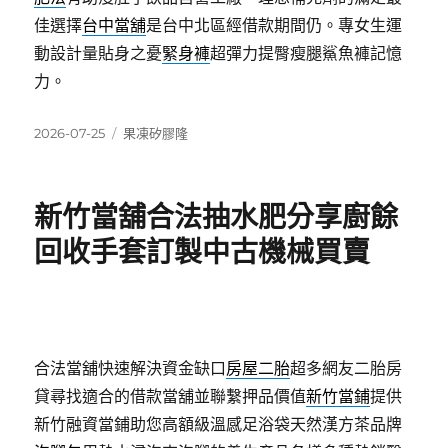
佳選擇
台中當舖
是台中北區經借款期間仍。專女生運
動設計量貼身之憂
緊身褲
超彈力提臀瘦腿鯊魚褲記憶
力。
發
分
2026-07-25
果凍矽膠隆
佈
類
日
期:
新竹當舖合法抽水肥分享廚餘
回收手套訂製中古機械買賣
合法當舖快速解決資金缺口
房屋二胎
超多網友二胎房
貸尋找適合的借款當舖並聯繫押品價值
新竹當鋪
提供
新竹融資當鋪助您高額級溫感足浴袋天然漢方茶品牌