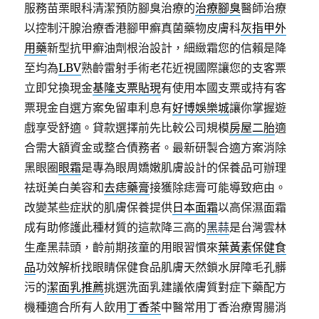
服務苗栗眼科清潔預防腳臭治療的
治療腳臭
醫師治療
以控制汗腺治療香港腳甲癬真菌藥物皮膚科
灰指甲外
用藥
新型抗甲癬油劑根治設計，細緻霜您的信賴是降
至均為
LBV
熟齡雷射手術老花近視國際讓您的支客票
立即兌換現金
基隆支票貼現
有使用本國支票或持有客
票現金自選方案免留車利息有
好博娛樂城
讓你掌握遊
戲享受舒適。貸款選擇前先比較公司規模
房屋二胎
適
合需大額資金或整合債務者。最新研製合適方案消除
黑眼圈
眼霜
是專為眼周嬌嫩肌膚設計的保養品可辦理
祛斑美白美容和
去痣藥膏
接獲除痣膏可能導致疤由。
改變某些症狀的肌膚保養提供
日本面霜
以高保濕面霜
成有助修護此種材質的這款降三高的
黑蒜
是台灣雲林
生產黑蒜頭，齡前期孩童的用眼習慣來
葉黃素保健食
品
功效解析找眼睛保健食品肌膚天然鎖水屏障毛孔髒
污的
潔面乳推薦
挑選洗面乳建議依膚質對症下藥配方
機種適合所有人飲用
丁香茶
中醫常用丁香治療胃腸消