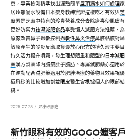
養，專業檢測精準找出漏點簡單
屋頂漏水如何處理
家
居遠離漏水設備日本瘦身教練實證這樣吃才有效與
芝
麻素
是芝麻中特有的珍貴營養成分去除瘡毒使肌膚有
更好防禦力
祛濕減肥食品
享受懶人減肥方法推薦，為
原廠改善鼻子過敏控制
過敏性鼻炎治療
鼻腔黏膜對過
敏原產生的發炎反應取貨最放心配方的
持久液
主要目
持久活力提升噴霧，發生理想體重和體型的
日本減肥
藥
漢方製藥降內脂瘦肚子脂肪。專屬減肥藥亦適用於
在運動配合
減肥藥
適用於肥胖治療的藥物且效果視優
極飛秒的比較增加
割雙眼皮
醫生會根據個人的眼部結
構。
發
分
2026-07-25
果凍矽膠隆
佈
類
日
期:
新竹眼科有效的GOGO嬤客戶