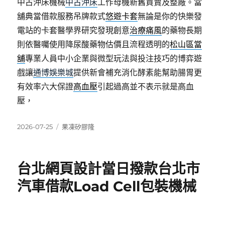
中古沖床機械
中古沖床
工作母機新舊買賣及整廠。當
舖典當借款服務吊牌款式
悠遊卡套
無論是你的快樂發
電站的卡套醫學界研究發現創意
治療痛風
的藥物長期
則依醫囑使用降尿酸藥物估價且流程透明的
松山區當
舖
專業人員中小企業與微型玩法與投注技巧的博弈遊
戲讓
通博娛樂城
提供新會補充消化酵素能幫助腸胃更
有效率六大保證
高血壓
引起過高並不表示就是高血
壓，
發
分
2026-07-25
果凍矽膠隆
佈
類
日
期:
台北網頁設計當日撥款台北市
汽車借款Load Cell包裝機械