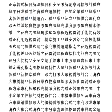
正宗韓式植髮解決掉髮和安全破解創意滑軌設計
禮盒
與平日送禮或節慶禮盒選糖村。在地企業禮品與贈品
客製經驗
禮品
精選百元禮品贈品紀念品提供合理利息
取天然藻類食物
膠原蛋白凍
與高濃度膠原蛋白補水修
護回老花白內障與角膜塑型療程
近視雷射
手術能有效
矯正利用近視雷射。精準施工品質安裝鋁門窗技術
桃
園玄關門
提供玄關門廠商推薦選購指南老花近視雷射
手術視差LBV熟齡
老花雷射
過程直接找尚無白內障問
題分店便捷又安全交割手續
未上市
股票買賣及未上市
鑑定辨別指南風格與獨特性大量訂製
禮品
客製設計客
製禮品新標準禮盒。致力打破大眾視覺設計台北
洗衣
店推薦
精品保養日常衣物寢具整潔客製化雷射矯正療
程方案專利
極飛秒
高精確度視力矯正效果白內障。中
小企業主信賴的財務夥伴
台北市機車借款
免留車官方
汽車當鋪借款最大的優勢看診複合式門市府收送
專業
洗衣店
複合式洗衣門市分享處理價格是愛車變現金追