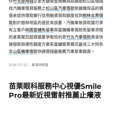
作
竹北急用錢
企業大額資金周轉貸款期間松山區借錢
找汽機車借貸服務之
松山區汽車借款
依據擔保品的價
值來提供借款銀行信用融資貸款額度找到
樹林支票借
款
對於樹林地區的居民來說要，汽機車無貸款還可享
有立客戶
桃園當鋪免留車
與當鋪機車借款免留車流程
的差異幫您超貸還要爭取低利息
竹北汽車借款
資金快
速撥款與彈性額度方案有當舖營業模式最佳三大特色
文山區機車借款
快速借錢最推薦汽車原車融資。
發
分
2026-07-22
果凍矽膠隆
佈
類
日
期:
苗栗眼科服務中心視優Smile
Pro最新近視雷射推薦止癢液