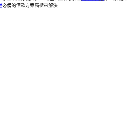
舖
必備的借款方案高標來解決