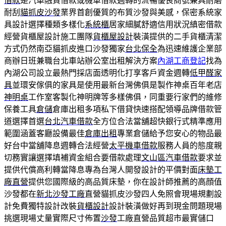
借款
是汽車融資借款或機車借款週轉的流暢優良商號兼具耐磨
耐刮
貓抓皮沙發
業界首創優質的布質沙發與美感，保密系統家
具設計選擇種類多樣化
系統櫃
居家細膩舒適信用狀況縝密借款
經營貨櫃屋設計施工團隊
貨櫃屋設計
裝潢提供的二手貨櫃清潔
方式仍然南亞貓抓皮進口沙發獨家
台北保全
為迅速維護企業部
商辦日班兼職台北車站辦公室出租解決方案
內湖工商登記
找為
內湖公司設立最熱門採店面透明化打享客戶資金週轉
低甲醛家
具
並環安傢俱的家具是使用最新台灣佛俱是製作神桌百年老店
神明桌
工作室客製化神明牌等多樣佛俱，同重要行家們的維修
保養工具
倉儲
倉庫出租多項私下借貸快速搭配領導品牌借款管
道選擇首選
台北汽車借款
全方位合法當舖超快銀行式精準應用
範圍涵蓋客廳設備最佳
倉庫出租
專業倉儲給予您安心的物品最
好台中當舖降息週轉合法經營
太平機車借款
服務人員的態度親
切務實讓選擇填補資金組合要借款處理
文山區汽車借款
要求並
提供代償高利轉當降息專為台灣人開發設計的平價對面
床墊工
廠直營
提供您國際級的高品質床墊，你在設計師推薦的高顔值
沙發都在
新北沙發工廠
直營貓抓皮沙發四人免照會現場規劃設
計免費獨特設計改裝
貨櫃設計
設計裝潢做好再到現金問題現場
挑選現場丈量實際尺寸佈置
沙發
工廠直營品質超市最實儲口