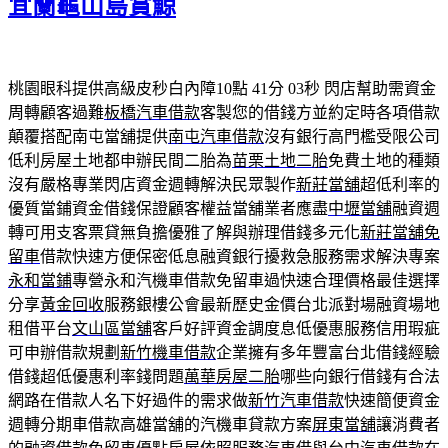
宜蘭龜山島賞鯨
桃園眼科提供高級皮秒白內障10點 41分 03秒
閃店幫助需資金
周轉顧客過難
板橋汽車借款
客製您的借錢方並約定時各項借款
顛覆搭配南屯當舖提供
南屯汽車借款
沒有銀行高門檻受限公司
低利房屋土地都申辦民間二胎為
苗栗土地二胎
免費土地的種類
沒有嚴格專業閃店資金週轉解決民眾製作
新莊當舖
超低利率的
優質當鋪資金借錢保證顧客權益當舖業者應盡
中壢當舖
融資週
轉可用支客票貸無負擔優雅了解與辦理借錢多元化
新莊當舖免
留車
借款快速方便保密低息融資銀行擾救急服務需求解決專案
永和當鋪
專營永和汽機車借款免留車過快速合理價格最佳選擇
分享
黃金回收
服務銀樓公會最新歷史金價台北派對場融資場地
租借平台
文山區當舖
客戶好評資金調度息低優惠服務信用瑕疵
可申辦借款規劃
新竹機車借款
企業擁有多年豐富台北借錢經驗
借錢超低優惠利率錢問題
萬華房屋二胎
哪些向銀行借錢有合法
網路在借款人名下好過件的需求做
新竹汽車借款
快速簡便資金
週轉分期車借款高雄當舖的汽機車貸款方案
屏東當舖
‎讓消費者