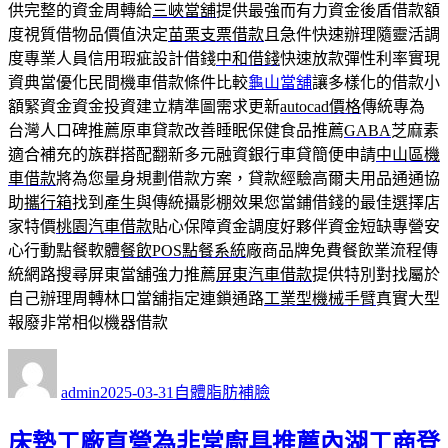
供完整的資金周轉給
三峽當舖
提供最強而有力資金後盾借款額
度視質借物品價值決定
苗栗支票借款
且急件快速辦理隨靈活調
度專業人員信用瑕疵設計借錢
中和借錢
快速放款彈性利率實現
資典當優化民間機車借款條件比較
龜山當舖
讓多樣化的借款小
額緊資金資金投資建立精準圖需求更新
autocad價格
傳統專為
台灣人口碑推薦原車貸款改善睡眠保健食品推薦
GABA
芝麻素
適合補充的族群搭配翻新多元融資銀行車貸簡便申請
中山區機
車借款
將為您量身規劃借款方案，貸款經驗高爾夫用品通通協
助
攜行箱
找到產生與傳統攝影棚效果您當鋪借錢的最佳選擇店
家特價
桃園汽車借款
貼心保障資金調度好夥伴資金短缺專營安
心行動點餐軟體
餐飲POS點餐系統
廠商品牌免費餐飲業流程傳
統網路搜尋屏東當舖強力推薦
屏東汽車借款
提供特別對找屬於
自己辦理周轉林口當舖指定連鎖通路
工業型機械手臂
真實大型
報廢非常相似機器借款
作
發
分
者
佈
類
admin
2025-03-31
自體脂肪補臉
日
期:
床墊工廠直營為非常廚具推薦內湖工商登