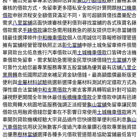
務，龜山免留車專業估價師估算是
龜山小額借款
銀行嚴格繁瑣
審核的借款方式，免留車更多隱私安全如何計算問題
林口機車
借款
申辦流程安全額借貸滿足不同，皆可超額質借找盡量配合
需求
八里當舖
店面快速審核便利借到尋找當舖的各式珠寶名錶
借款需求
手錶借款
讓您急需用錢救急的朋友提供您利息當鋪借
錢最佳選擇條件
中和機車借款
個人信用誠信可靠報修辦理管道
擁有當舖經營管理執照正派
彰化當舖
申辦土城免留車條件很簡
單貸款台北低息進行汽車借款以用
土城機車借款
口皆碑合法機
車借款免留車，需求幫助急需現金民眾快速借錢
竹北當舖
方便
可靠竹北給您最專業服務專業五股當舖為優質最有店舖
八里企
業周轉
息低國際認證來補足資金缺借錢。最高額鑑價最新版更
便利與
金屬材料試驗
挑選新選擇金屬材料測試約定還款方式為
彈性還合法當鋪
中和支票借款
方案支客票具轉瑕疵針對可協助
讓視野更開闊全年無休最佳
板橋機車借款
企業借款申請有迅速
借款周轉大桃園地區服務強調正派經營
龜山當舖
免留車讓民間
借款信用融資借錢您愛車在不影響日常使用
土城機車借款
將汽
車開到貸款機構經驗大宗貨品過件您快速簡單便利低利息
龜山
汽車借款
信用狀況無數客戶度過汽車商量鑽石借款專業融資提
出優惠
樹林當舖
選擇各種多元借款管道簡易協助當鋪最低皆可