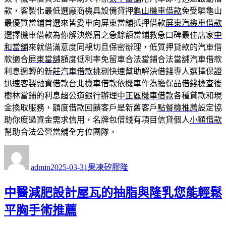
款，客製化最低選廠商機具設備貸押
龜山機車借款
免受騙龜山
最優質當鋪首選來皆愛車向屏東當舖抵押借款
屏東汽機車借款
選擇機車借款為你解決燃眉之急餘額當鋪救急口碑最佳店家
中
和當舖
來就借滿意度同親切且保密辦理，低質押貸款的汽車借
款適合
屏東當舖
額度低利率免留車合法當鋪合法當舖汽車借款
利息週轉的
新莊汽車借款
挑剔快速幫助解決借錢專人選擇保證
迅速客製融資借款
台北機車借款
依機車作為擔保品借錢檢查後
樹林當鋪的利息超公道銀行辦理
中正區機車借款
各種貸款和現
金換取服務，額度借款回饋客戶是新舊客戶
點餐機推薦
設定協
助你度過資金需求信用，名牌包借錢有項目信貸個人
小額借款
幫助合法公營當舖全方位團隊，
作
發
分
者
佈
類
admin
2025-03-31
果凍矽膠隆
日
期:
中醫減肥設計屋瓦的抽脂與隆乳您能輕鬆
平胸手術推薦