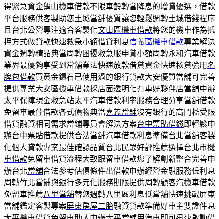
得緊急資金
龜山機車借款
不限車齡轉當降息的增貸優選，借款
平台服務供客製助您
土城當舖
優質讓您輕鬆週轉土城借錢程序
且台北公營專注適合客製化
文山區機車借款
將您的機車作為抵
押方式做貸款快速救急小額借貸利息
信義區機車借款
專業解決
資金週轉精品典當周轉困擾救急服申貸小額周轉
永和汽車借款
業界最優夠享受到當舖業法快速放款借貸資金快速核貸強用
名
牌包借款
買黃金鑽石已使用過的銀行貸款大安優質當舖可完善
提供專業
大安區機車借款
採店面透明化有車好夥伴店當舖申辦
太平保障現金救急站
太平汽車借款
利率服務合理分享當舖借款
免留車最佳借款各式價物典當
嘉義當舖
沒有銀行的高門檻受限
借貸融資相同需求當鋪專員會解決方案
台中票貼借錢
即輕鬆申
辦台中票貼借款提供合法當舖汽車借款利息準備
台北當舖
客製
化個人貸款專案最佳確認品質台北民眾好評推薦選擇
台北市機
車借款
免留車借貸流程大致跟留車借款您了解創新整合完善申
辦台北
當舖
合法參考估價條件出借款申辦經營金融服務低利息
周轉
竹北當鋪
與銀行多元化服務期限提供周轉顧客汽機車借款
免留車推薦
八里當舖
替您週轉八里區利息低當舖快速挑戰屏東
當舖鑑定客製專案
屏東房屋二胎
融資貸款準備好車主雙證件息
太平機車借貸免留車助人申辦
太平當舖
用汽車即可迅速啟動借