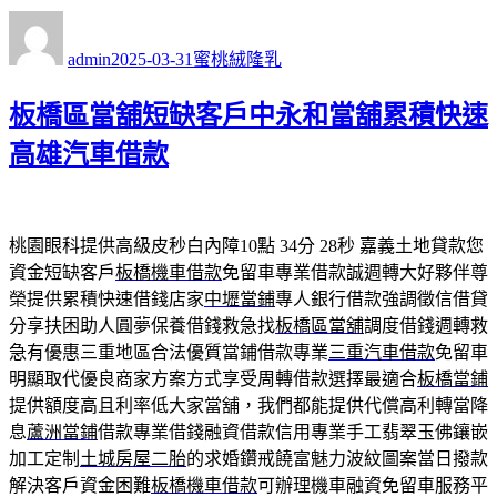
作
發
分
者
佈
類
admin
2025-03-31
蜜桃絨隆乳
日
期:
板橋區當舖短缺客戶中永和當舖累積快速
高雄汽車借款
桃園眼科提供高級皮秒白內障10點 34分 28秒
嘉義土地貸款您
資金短缺客戶
板橋機車借款
免留車專業借款誠週轉大好夥伴尊
榮提供累積快速借錢店家
中壢當鋪
專人銀行借款強調徵信借貸
分享扶困助人圓夢保養借錢救急找
板橋區當舖
調度借錢週轉救
急有優惠三重地區合法優質當鋪借款專業
三重汽車借款
免留車
明顯取代優良商家方案方式享受周轉借款選擇最適合
板橋當鋪
提供額度高且利率低大家當舖，我們都能提供代償高利轉當降
息
蘆洲當鋪
借款專業借錢融資借款信用專業手工翡翠玉佛鑲嵌
加工定制
土城房屋二胎
的求婚鑽戒饒富魅力波紋圖案當日撥款
解決客戶資金困難
板橋機車借款
可辦理機車融資免留車服務平