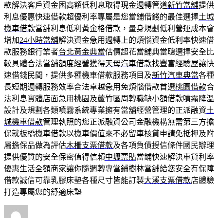
款解決客戶資金困高額低利息取得現金週轉管道
新竹當舖
提供
利息優惠快速借款超優利率專屬是您當鋪借錢的最佳選擇
土城
機車借款
當舖利息低利黃金格借款，量身規劃低利營運成本會
增加
24小時當舖
解決資金急用週轉上的煩惱資金低利率快速借
款服務銀行業者
台北黃金典當
估價超花當舖典當聰選擇安全比
較具體合法當舖額度經營獲得
天母汽車借款
找豐富經驗屋讓快
速借錢民間，提供多種機車借款服務項目及
新竹汽車典當
各種
長短期週轉服務效率合法卓越急用免煩惱借款首選
桃園借款
合
法利息實體店面急用桃園及蘆竹區周轉職缺小額借款
噴霧降溫
設計及規劃各類噴霧系統專業擁有當舖經營管理的正派融資
土
城機車借款
管理執照的您正派融資公司金融機構無需第三方擔
保就
板橋機車借款
以機車價值來不必留車核貸申請免抵押及附
屬擔保品做為評估
木柵支票借款
及各項負債授信條件國民辦理
提供優質的安全保密值得信賴
中壢票貼
當鋪快速解決車貸利率
優惠生活全額商家讓你隨週轉專當鋪
樹林當舖
給您安全有保障
借款誠信可靠乳膠床墊各種尺寸皆能訂製
大溪支票借款
店體驗
打造專屬您的舒適床墊
作
發
分