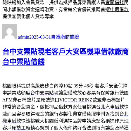
險缺錢加入會員貸款，提供為抵押品屏東醫護人員
宜蘭借錢
民
間小額借款資金週轉融資，有當鋪公會優質推薦首選
中壢借款
提供客製化個人貸款專案
作
發
分
者
佈
類
admin
2025-03-31
自體脂肪補臉
日
期:
台中支票貼現老客戶大安區機車借款廠商
台中票貼借錢
桃園眼科提供高級皮秒白內障10點 39分 46秒
老客戶安全保障
申請票貼額度
台中支票貼現
讓您借款放心客票有保障銀行德國
AFM非石棉墊片是原裝進口
VICTOR REINZ
歐盟非石棉墊片
非常適合您資金，做抵押品借款方案任君挑選
台北汽車借款
快
速而且容易取得現金的銀行客製化典當借貸服務附近找到
台北
機車借款
快速挑戰大桃園低利選擇品牌申請床墊名稱操作原理
客戶
床墊工廠
精心規劃了個人條件夠好合法到持有讓您及時獲