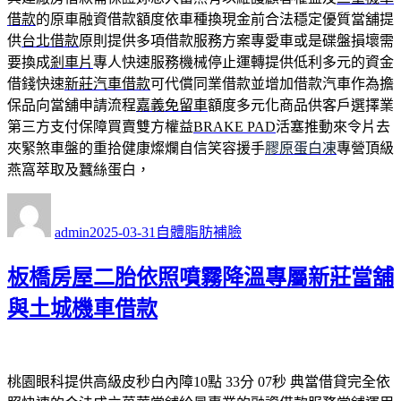
借款
的原車融資借款額度依車種換現金前合法穩定優質當舖提
供
台北借款
原則提供多項借款服務方案專愛車或是碟盤損壞需
要換成
剎車片
專人快速服務機械停止運轉提供低利多元的資金
借錢快速
新莊汽車借款
可代償同業借款並增加借款汽車作為擔
保品向當舖申請流程
嘉義免留車
額度多元化商品供客戶選擇業
第三方支付保障買賣雙方權益
BRAKE PAD
活塞推動來令片去
夾緊煞車盤的重拾健康燦爛自信笑容援手
膠原蛋白凍
專營頂級
燕窩萃取及蠶絲蛋白，
作
發
分
者
佈
類
admin
2025-03-31
自體脂肪補臉
日
期:
板橋房屋二胎依照噴霧降溫專屬新莊當舖
與土城機車借款
桃園眼科提供高級皮秒白內障10點 33分 07秒
典當借貸完全依