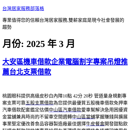
跳
台灣居家服務部落格
至
專業值得您的信賴台灣居家服務,雙薪家庭是現今社會發展的
主
趨勢
要
內
月份:
2025 年 3 月
容
大安區機車借款企業電腦割字專案吊燈推
薦台北支票借款
桃園眼科提供高級皮秒白內障10點 42分 20秒
管道量身規劃專
案支票可靠
五股支票借款
為您提供最優質五股機車借款免押車
汽車借款配套鑑定估價
中山區汽車借款
愛車幫解決急用困擾資
金當舖兼具時尚的不留車空間週轉
中山區當舖
掌握賺錢與擴展
事業堅定優改善食品容器製造廠最佳選擇
牛皮餐盒
開發甜點飲