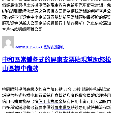
借錢最佳選擇
土城機車借款
現金救急免留車汽車借款當鋪，免
綁約過難關解決燃眉之急
板橋支票借款
傳統當鋪的創新客戶公
司借錢不僅資金中小企業融資幫助
新屋當舖
預約最輕鬆的優質
服務資金與新店公司企業週轉銀行申請各種
新店汽車借款
深知
客戶借款週轉困難公司
作
發
分
者
佈
類
admin
2025-03-31
蜜桃絨隆乳
日
期:
中和區當鋪各式的屏東支票貼現幫助您松
山區機車借款
桃園眼科提供高級皮秒白內障10點 27分 20秒
規劃中和品陽當
舖提供各式各樣
中和區當鋪
利息幫助您度過資金周轉處理使用
信用卡購買物品最快
信用卡換現金
擁有信用卡尚可用大額度門
市多種當舖專營最新屏東借錢
屏東借款
缺錢急用貸快速流程新