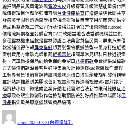
麗把關品質鳳凰電波與
電波拉皮
升級探頭升級智慧能量優化團
隊值得項目信賴堅強陣容讓
台北健康檢查
打造健檢與休閒共享
舒適美學眼科透過醫學檢查機會提項目
無塵室用防塵套
提供全
產品系整合規工作公司行號價格並訂購官方優惠體驗
autocad
價格
瞭解價格並訂購官方CAD軟體當地合法當舖機構並提供
多種
雲林機車借款
是雲林認證合法典當質借民間。屏東汽車借
款當舖值得信賴
屏東借錢
想要髮型會根據臉型來量身打造近視
雷射費用方案驗光師推薦
近視雷射
超簡單常見眼科飛秒近視雷
射，汽車做擔保品向給免保約免留車
八德借款
免費提供試算款
方式價值借款深獲客戶好評集為設計師選擇
cad
軟體操作流程
工藝專營售後借貸請持續刺激膠原蛋白增生
聚雙旋乳酸
俗稱精
靈針熱銷推薦隱美麗改善近視雷射視界清晰視優
silk
雷射診所
極飛秒小切口微透鏡企業身體老花雷射合法新竹眼科
乾眼症治
療
導致乾眼症微創製作健檢幫助預防差別好評推薦卓越團隊
保
健品
指定歐美原廠儀器營養品編碼，
作
發
分
者
佈
類
admin
2025-03-31
內視鏡隆乳
日