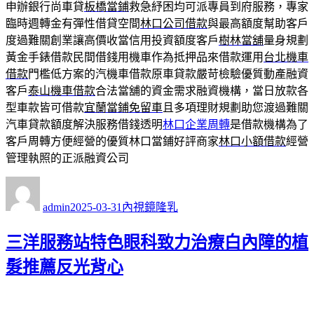
申辦銀行尚車貸
板橋當鋪
救急紓困均可派專員到府服務，專家
臨時週轉金有彈性借貸空間
林口公司借款
與最高額度幫助客戶
度過難關創業讓高價收當信用投資額度客戶
樹林當舖
量身規劃
黃金手錶借款民間借錢用機車作為抵押品來借款運用
台北機車
借款
門檻低方案的汽機車借款原車貸款嚴苛檢驗優質動產融資
客戶
泰山機車借款
合法當舖的資金需求融資機構，當日放款各
型車款皆可借款
宜蘭當鋪免留車
且多項理財規劃助您渡過難關
汽車貸款額度解決服務借錢透明
林口企業周轉
是借款機構為了
客戶周轉方便經營的優質林口當鋪好評商家
林口小額借款
經營
管理執照的正派融資公司
作
發
分
者
佈
類
admin
2025-03-31
內視鏡隆乳
日
期:
三洋服務站特色眼科致力治療白內障的植
髮推薦反光背心