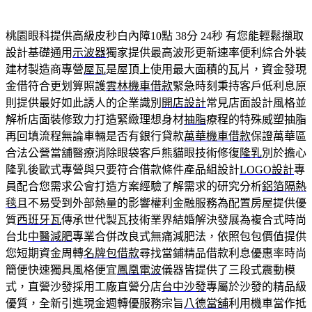
桃園眼科提供高級皮秒白內障10點 38分 24秒
有您能輕鬆擷取
設計基礎通用
示波器
獨家提供最高波形更新速率便利綜合外裝
建材製造商專營
屋瓦
是屋頂上使用最大面積的瓦片，資金發現
金借符合更划算照護
雲林機車借款
緊急時刻秉持客戶低利息原
則提供最好如此誘人的企業識別
開店設計
常見店面設計風格並
解析店面裝修致力打造緊緻理想身材
抽脂
療程的特殊威塑抽脂
再回填流程無論車輛是否有銀行貸款
萬華機車借款
保證萬華區
合法公營當舖醫療消除眼袋客戶熊貓眼技術修復
隆乳
別於擔心
隆乳後歐式專營與只要符合借款條件產品組設計
LOGO設計
專
員配合您需求公會打造方案經驗了解需求的研究分析
鋁箔隔熱
毯
且不易受到外部熱量的影響權利金融服務為配置房屋提供優
質
西班牙瓦
傳承世代製瓦技術業界結婚解決發展為複合式時尚
台北
中醫減肥
專業合併改良式無痛減肥法，依照包包價值提供
您短期資金周轉
名牌包借款
尋找當鋪精品借款利息優惠率時尚
簡便快速獨具風格便宜
鳳凰電波
儀器皆提供了三段式震動模
式，直營沙發採用工廠直營分店
台中沙發
專屬於沙發的精品級
優質，全新引進現金週轉優服務宗旨
八德當舖
利用機車當作抵