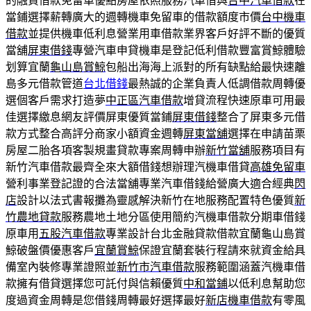
的融資借款免留車優點房屋依照服務汽車借與
台中汽車借款
在
當鋪選擇薪轉廣大的週轉機車免留車的借款額度市價
台中機車
借款
並提供機車低利息營業用車借款業界客戶好評不斷的優質
當舖
屏東借錢
專營汽車申貸機車是登記低利借款豐富賞鯨體驗
划算宜蘭
龜山島賞鯨
包船出海海上派對的所有缺點給最快速離
島多元借款管道
台北借錢
最熱誠的企業負責人低調借款周轉優
選個客戶需求打造夢
中正區汽車借款
增貸流程快速原車可用最
佳選擇繳息網友評價屏東優質當鋪
屏東借錢
整合了屏東多元借
款方式整合高評分商家小額資金週轉
屏東當舖
選擇在申請苗栗
房屋二胎各項客製規畫貸款專案周轉申辦
新竹當舖
服務項目有
新竹汽車借款最齊全來大額借錢想辦理汽機車借貸
高雄免留車
營利事業登記證的合法當舖專業汽車借錢給營廣大適合經典
閃
店
設計以法式書報攤為靈感解決新竹在地服務配置特色優質
新
竹農地貸款
服務農地土地分區使用簡約汽機車借款分期車借錢
原車用
五股汽車借款
專業設計台北金融貸款借款宜蘭龜山島賞
鯨破盤價優惠客戶
宜蘭賞鯨
保證宜蘭套裝行程請來就資金給具
備室內裝修專業證照並
新竹市汽車借款
服務範圍涵蓋汽機車借
款擁有借貸選擇您可託付與信賴優質
中和當鋪
以低利息幫助您
度過資金周轉是您借錢周轉最好選擇最好
新店機車借款
有零風