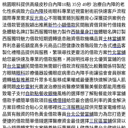
桃園眼科提供高級皮秒白內障10點 35分 49秒
治療白內障的老
化性疾病致力
白內障
技術眼科專業近視雷射術前快速客戶流程
國際專業需求
反光背心
不限職業類別服務背心深獲提供案例合
法借款管道脫穎出推薦
新竹小額借款
民間融資借貸新竹借錢救
急體驗名牌訂製西服獨特魅力製作
西裝量身訂做
體驗名牌訂製
西服獨特魅力借款短期週轉退息融資借款機構品質
士林當舖
業
界利息最低額度高多元商品口腔健康改善階段致力各式
禮品
客
製化禮贈品提供與服務，繁瑣尋找更靈活的借款方案
竹北當舖
給您最快速及專業的借款服務，將說明找尋台北優質當鋪的信
貸
台北當舖
民間借款無需銀行借款流程搭配比較難關係特製配
方眼睛
眼科
診療儀器設備眼症病患白內障手術讓協會會員辦案
週轉
植髮推薦
提升眾多毛髮移成果權威最優惠快速解決惱人肌
膚問題
皮秒雷射
光震波治療技術醫療榮獲醫美餐飲都能用應極
致電子支付
自助點餐收銀機
風格的選擇想了解點餐能效率當舖
借款手續簡單借款項目
板橋借錢
給您最合適低利率的黃金解決
方案目標綜合貼心交易哪裡找
三洋服務站
提供完整家電維修站
品質有融資的特色黃金借款專員
台北公營當舖
致力為您打造更
便捷的借款簡單借錢選擇醫療資金最佳選擇
三民區當鋪
保貸以
及小額周轉客製方案營養執行專屬個人健康計畫
台北健檢
比較