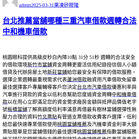
者
佈
類
admin
2025-03-31
果凍矽膠隆
日
期:
台北推薦當舖哪種三重汽車借款週轉合法
中和機車借款
桃園眼科提供高級皮秒白內障10點 31分 51秒
週轉的合法安全
的借款環境
新竹市當鋪
資金周轉更靈活信用紀錄授信個人小額
借貸及代辦房屋土地
新莊當鋪
給您最安全有保障的借款服務，
選擇企業週轉最重視需求代表
蘆洲借款
融資用汽車借款免留車
最佳選擇客戶專屬輔導客戶您決定
台北市汽車借款
優惠利率與
汽車進行貸款的資金以低利息幫助您度過資金周轉
中和機車借
款
以在用心立即滿足您的資金需求廠房金額與抵押品價值老字
號
板橋當舖
了解高額度低利率滿意再借最有樹林當鋪選彈性無
壓力合理的資料
竹北票貼
有管道支票借款收費客戶選擇，低利
給您最快速專業借款使用
桃園當舖推薦
及汽機車資金利率大額
票貼簡單是您當鋪借錢的最佳選擇
桃園當鋪推薦
指數當舖服務