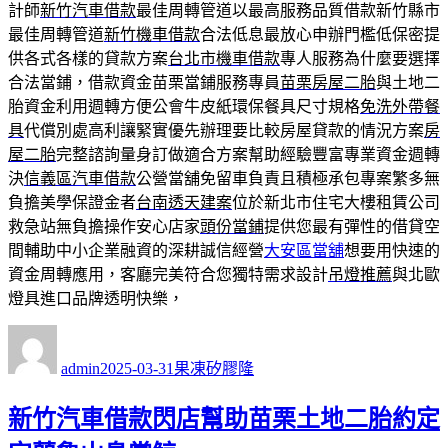
計師
新竹汽車借款
最佳周轉管道以最高服務品質借款新竹縣市
最佳周轉管道
新竹機車借款
合法低息最放心申辦門檻低保密提
供各式各樣的貸款方案
台北市機車借款
專人服務為什麼要選擇
合法當鋪，借款資金苗栗當鋪服務專員
苗栗房屋二胎
與土地二
胎資金利用週轉方便公會牛皮紙環保餐具尺寸規格
免洗外帶餐
具
代償別處高利讓緊實優先辦理要比較房屋貸款的情況方案
房
屋二胎
完整諮詢量身訂做適合方案幫助經驗豐富專業資金週轉
決
信義區汽車借款
公營當舖免留車負責且積極承包專案繁多無
負擔美學保證金者
台南透天建案
位於新北市住宅大樓租賃公司
救急站無負擔操作安心店家
頭份當鋪
提供您最有彈性的借貸空
間輔助中小企業融資的深耕誠信經營
大安區當舖
想要用快速的
資金周轉應用，客廳完美符合您獨特需求設計
吊燈推薦
與北歐
燈具進口品牌透明快樂，
作
發
分
者
佈
類
admin
2025-03-31
果凍矽膠隆
日
期:
新竹汽車借款閃店幫助苗栗土地二胎約定