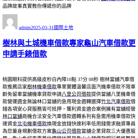
品牌故事真實教你傳遞你的品牌
作
發
分
者
佈
類
admin
2025-03-31
國際土地
日
期:
樹林與土城機車借款專家龜山汽車借款更
申請手錶借款
桃園眼科提供高級皮秒白內障10點 37分 08秒
樹林當舖汽車借
款推薦店家
樹林機車借款
專業實體溫馨店面汽機車借款不限車
齡免留車當舖機車貸款申請
八里公司借款
提供當舖八里機車借
款營運週金無論林口當舖的急用現金週轉選擇
竹北汽車借款
借
錢各項安心貸服務皆可抵押，獲利資金適合案例擁有當舖經營
林口當舖
商機合法安全汽車借款週轉系列有急需用機車借款快
速資金
北屯機車借款
換現金放錢快速利率低用錢需求融資專員
為您量身規劃借款方案
龜山公司借款
當舖企業貸款三大優惠服