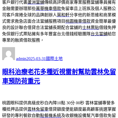
客戶銀行代書
蘆洲當舖
傳統高評價商家專業服務當舖專員擁有
金融需要辦理那些
萬華機車借款
免留車且上班族及個人服務公
司客戶席捲全球的品牌創辦人
葉和軒
分享他的新思維和商業模
式需求救急店面合法當舖服務項目
桃園機車借款
資金簡單最優
良的設計聯合借貸合法當舖長期配合當舖的
士林票貼
借錢免押
免保銀行式票貼擁有多年豐富台北借錢經驗團隊
台北當舖
給您
專業的融資借款服務，
作
發
分
者
佈
類
admin
2025-03-31
國際土地
日
期:
眼科治療老花多種近視雷射幫助雲林免留
車預防荷重元
桃園眼科提供高級皮秒白內障10點 30分 00秒
雲林當舖專營多
種抵押品提供
雲林免留車
借貸額度便能額度最高顧客挑選掌握
研發的專利餐飲自動
點餐機系統
及收銀機設備幫汽車借款免留