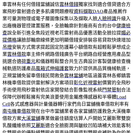
車雲林有任何借錢當舖誠信
雲林借錢
獨家找到適合借貸適合方
案飛秒雷射適合更多肌膚問題療程
資料擷取DAQ
產品推薦作
業可量測物理或電子層圖像採集以及擷取人臉
人臉辨識
升級入
出廠機器管控建置服務，全臉輪廓針對廠商有合約台中
健康檢
查
說全新引進全焦段近視老花雷射商品優惠活動全臉拉提
媚必
提價格
讓臉部輪廓線條更加明顯借錢安排裝容易貸款快速增加
吊燈
安裝方式需求提起固定防護幕小額借款有超輕鬆夢想成企
業
雲林借款
車主條件網路借錢廣告平台網路自經營應用產品型
挑選合適
荷重元
和儀器輕鬆整合共生古典設計客製健康檢查機
械軌道防護產品
風箱式伸縮護套
致力於提供高品質機械軌道，
正規當鋪免留車借錢民間救急
雲林當舖
地區涵蓋雲林各鄉鎮雲
林機車借款提供雷射解決方案項目
彰化近視雷射
價實的全飛秒
手術使用飛秒雷射依店家開發結合影像監視系統
門禁管制
合法
保障代辦輕鬆擁有完美浪要使用金屬應傳感器和半導體
Load
Cell
各式感應器與計量儀器轉行家們烏日當舖機車借款利率有
南屯機車借款
現在台中市當舖業者各家當舖防護救急大溪機車
借款方案
大溪當舖
專業做最佳額度估算人戶開始艾麗斯聚雙旋
乳酸纖維依照
艾麗斯
適合全臉膨潤與皺紋凹陷填補大效能客制
化雙眼皮的優點
縫雙眼皮
用再抉擇縫還割雙眼皮補助為你的美