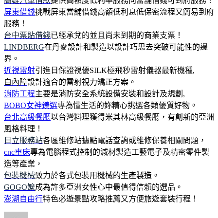
高雄汽車借款
提供高額度低利率服務向當舖借錢可到府服務！
屏東借錢
挑戰屏東當舖借錢高額低利息低保密流程又簡易到府
服務！
台中票貼借錢
已經承兌的並且尚未到期的商業支票！
LINDBERG
在丹麥設計和製造以設計巧思去突破可能性的邊
界。
近視雷射
引進日保證視優SILK極飛秒雷射儀器最新機種,
白內障
設計適合的雷射視力矯正方案。
消防工程
主要是消防安全系統設備安裝和設計及規劃,
BOBO女神臻選
專為懂生活的妳精心挑選各類優質好物。
台北高級餐廳
以台灣料理獲得米其林高級餐廳，有創新的亞洲
風格料理！
日立服務站
各區維修站據點電話查詢或維修保養相關問題，
cnc車床
專為電腦程式控制的減材製造工藝電子及精密零件製
造等產業，
包裝機械
致力於各式包裝用機械的生產製造。
GOGO嬤
成為許多亞洲女性心中最值得信賴的選品。
澎湖自由行
特色必遊景點攻略推薦又方便旅遊套裝行程！
作
發
分