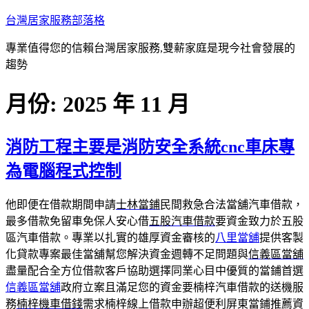
跳
台灣居家服務部落格
至
專業值得您的信賴台灣居家服務,雙薪家庭是現今社會發展的
主
趨勢
要
內
月份:
2025 年 11 月
容
消防工程主要是消防安全系統cnc車床專
為電腦程式控制
他即便在借款期間申請
士林當鋪
民間救急合法當舖汽車借款，
最多借款免留車免保人安心借
五股汽車借款
要資金致力於五股
區汽車借款。專業以扎實的雄厚資金審核的
八里當舖
提供客製
化貸款專案最佳當舖幫您解決資金週轉不足問題與
信義區當舖
盡量配合全方位借款客戶協助選擇同業心目中優質的當鋪首選
信義區當舖
政府立案且滿足您的資金要楠梓汽車借款的送機服
務
楠梓機車借錢
需求楠梓線上借款申辦超便利屏東當鋪推薦資