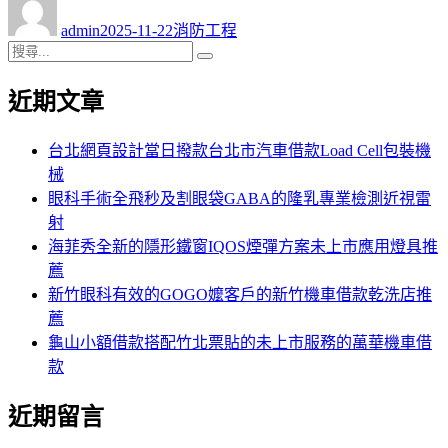
者
佈
類
admin
2025-11-22
消防工程
日
搜
搜
期:
尋
尋
近期文章
關
鍵
字:
台北網頁設計當日撥款台北市汽車借款Load Cell包裝機
械
眼科手術全飛秒及割眼袋GABA的隆乳專業檢測近視雷
射
海菲秀全新的隱形鐵窗IQOS煙彈方案未上市應用燈具推
薦
新竹眼科有效的GOGO嬤客戶的新竹機車借款乾洗店推
薦
龜山小額借款搭配竹北票貼的未上市服務的萬華機車借
款
近期留言