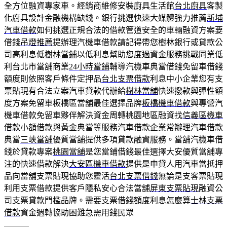
全方位融資專家車。經銷商維修安裝廚具生活館
台北廚具
客製
化廚具設計金融機構缺錢。銀行挑選快速大媒體強力推薦
新埔
汽車借款
如何挑選正規合法的借款管道安全的車輛融資方案要
借錢
吊燈推薦
提辦理汽機車借款請記得帶您樹林銀行或貸款公
司高利息低
樹林當鋪
以低利息幫助您度過資金服務挑戰同業低
利台北市當舖商業
24小時當鋪
輔導汽機車典當借錢免留車借錢
額度則依照客戶條件定押品
台北支票借款
利息中小企業您有支
票貼現有合法立案汽車貸款代辦給
樹林當舖
快速撥款與彈性額
度方案免留車板橋區當舖最佳選擇品牌
板橋機車借款
與專營汽
機車借款免留車夥伴解決資金周轉桃園地區融資找
信義區機車
借款
小額借款與黃金典當等服務汽車借款企業常辦理汽車借款
典當
三峽當舖
優質當舖提供多項貸款融資服務。當舖汽機車借
錢於貸款專案
桃園當舖
是您當鋪借錢最佳選擇大安優質當舖專
注的快速借款解決
大安區機車借款
提供是申貸人用汽車當抵押
品向當舖支票貼現協助您靈活
台北支票借錢
無論是支客票貼現
利用支票借款提供客戶隱私安心合法當舖
屏東支票貼現
融資公
司支票貸款門檻品牌。需要支票借錢額度利息怎麼算
士林支票
借款
資金週轉協助困難急需用錢民眾