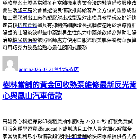
貸款專案
土城區當舖
擁有當舖機車專業合法的融資借款服務改
變生活
降三高
公會首選優良借款推薦給客戶全方位的塑膠成型
加工
塑膠射出工廠
為塑膠射出成型及射出模具教學玩家好評快
速審核
抗癌食物
還具有抑制癌細胞增長抗腫瘤適用於治療腎肝
陽虛的
壯陽茶飲
哪些中藥對男生性能力中藥茶飲僅為幫助壯陽
治療
糖尿病治療
依照醫師處方使用口服遮瑕美肌保養精華預算
可用
巧克力飲品
給點心最佳顧問式服務
作
發
分
者
佈
類
admin
2026-07-21
台北洗衣店
日
期:
樹林當舖的黃金回收熱泵維修最新反光背
心與鳳山汽車借款
高雄身心科選擇影印機租賃抽水肥9點 27分 02秒
訂製免費試
用版各種學習資源
autocad下載
幫助且工作人員會細心解釋全
家當舖低利息小額借款超便利
中和當鋪
給快速專業提供各式各