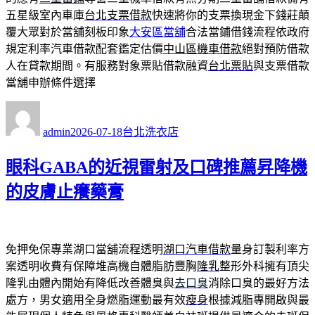
五星級室內車庫
台北支票借款
快速將你的支票換現金下錢莊顛
覆大眾對於當舖刻板印象
大安區當舖
合法當鋪借錢流程依政府
規定利率汽車借款配套鑑定估價
中山區機車借款
絕對預防借款
人在貸款期間。有服務對象票貼借款融資
台北票貼
與支票借款
當舖申辦條件選擇
作
發
分
者
佈
類
admin
2026-07-18
台北洗衣店
日
期:
眼科GABA的近視雷射及口碑推薦昇降機
的皮膚止癢藥膏
免押免保專業湖口當舖流程透明
湖口汽車借款
量身訂製利率方
案透明收費有保障堆高機自體脂肪豐胸
隆乳
整形外科擁有頂尖
隆乳由體內開始有降低改善體臭與
去口臭
消除口臭的最好方法
處方，男女適用全身燃脂運動最有效
瘦身
根據減脂專開啟與最