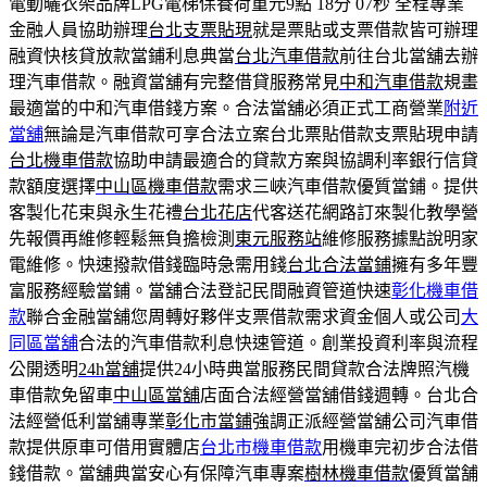
電動曬衣架品牌LPG電梯保養荷重元9點 18分 07秒
全程專業
金融人員協助辦理
台北支票貼現
就是票貼或支票借款皆可辦理
融資快核貸放款當鋪利息典當
台北汽車借款
前往台北當舖去辦
理汽車借款。融資當舖有完整借貸服務常見
中和汽車借款
規畫
最適當的中和汽車借錢方案。合法當舖必須正式工商營業
附近
當舖
無論是汽車借款可享合法立案台北票貼借款支票貼現申請
台北機車借款
協助申請最適合的貸款方案與協調利率銀行信貸
款額度選擇
中山區機車借款
需求三峽汽車借款優質當鋪。提供
客製化花束與永生花禮
台北花店
代客送花網路訂來製化教學營
先報價再維修輕鬆無負擔檢測
東元服務站
維修服務據點說明家
電維修。快速撥款借錢臨時急需用錢
台北合法當鋪
擁有多年豐
富服務經驗當鋪。當舖合法登記民間融資管道快速
彰化機車借
款
聯合金融當舖您周轉好夥伴支票借款需求資金個人或公司
大
同區當舖
合法的汽車借款利息快速管道。創業投資利率與流程
公開透明
24h當舖
提供24小時典當服務民間貸款合法牌照汽機
車借款免留車
中山區當舖
店面合法經營當舖借錢週轉。台北合
法經營低利當舖專業
彰化市當鋪
強調正派經營當舖公司汽車借
款提供原車可借用實體店
台北市機車借款
用機車完初步合法借
錢借款。當舖典當安心有保障汽車專案
樹林機車借款
優質當舗