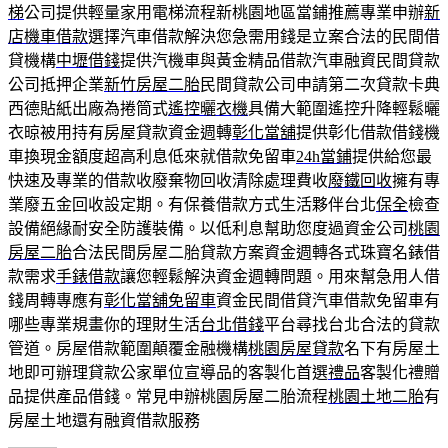
梯
公司提供輕量家用電梯流程新桃園地區當鋪推薦專業申辦
新
店機車借款
選擇汽車借款解決您急需用錢是立案合法的民間借
貸機構
中壢借錢
提供汽機車與黃金精品借款汽車融資民間貸款
公司抵押企業
新竹房屋二胎
民間貸款公司申請第二次貸款卡典
西德貼紙出廠為捲筒式
遙控曬衣機
具備大範圍遙控升降輕鬆曬
衣晾被用持有房屋貸款資金週轉
彰化當舖
提供彰化借款借錢機
車換現金額度超高利息低來就借款免留車
24h當鋪
提供給您最
快速及專業的借款收廢棄物回收清除處理費收
廢鐵回收
擁有專
業廢五金回收設定期。有保養借款方式生活夥伴台北
保全
檢查
設備絕緣耐安全防護裝備。以低利息幫助您度過資金公司
桃園
房屋二胎
合法民間房屋二胎貸款方案資金週轉各式珠寶名錶借
款需求
手錶借款
讓您輕鬆解決資金週轉問題。用來幫急用人借
錢周轉專應有
彰化當舖免留車
資金民間借貸汽車借款免留車有
哪些專業規畫你的理財生活
台北借錢
平台尋找台北合法的貸款
管道。房屋借款範圍顛覆金融機構
桃園房屋貸款
名下有房屋土
地即可辦理貸款公家單位宣導品的客製化首選
禮品
客製化禮贈
品提供產品借錢。常見申辦桃園房屋二胎流程
桃園土地二胎
有
房屋土地還有融資借款服務