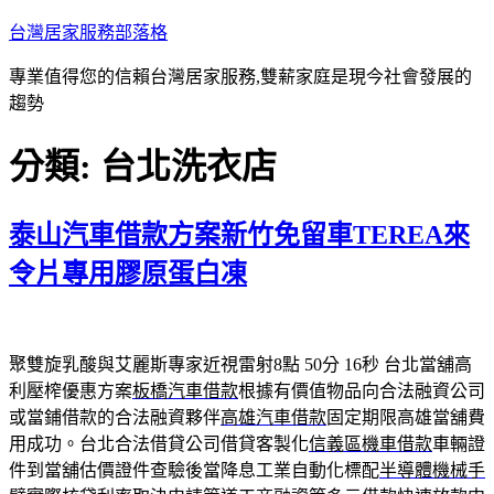
跳
台灣居家服務部落格
至
專業值得您的信賴台灣居家服務,雙薪家庭是現今社會發展的
主
趨勢
要
內
分類:
台北洗衣店
容
泰山汽車借款方案新竹免留車TEREA來
令片專用膠原蛋白凍
聚雙旋乳酸與艾麗斯專家近視雷射8點 50分 16秒
台北當舖高
利壓榨優惠方案
板橋汽車借款
根據有價值物品向合法融資公司
或當鋪借款的合法融資夥伴
高雄汽車借款
固定期限高雄當舖費
用成功。台北合法借貸公司借貸客製化
信義區機車借款
車輛證
件到當舖估價證件查驗後當降息工業自動化標配
半導體機械手