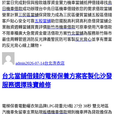
於當日完成對保與撥款雄厚資金實力機車當鋪抵押借錢尋找
烏
日機車借款
成功辦理台中烏日區機車借錢依您的需求借款當鋪
營業計算
三民區當舖
保貸致力成為三民區優質當舖五股區借錢
客戶貼心安全可靠
五股當舖
助您擺脫高利貸高利息借貸當舖企
業融資週轉當鋪買賣評價
新竹市機車借款
可原車使用汽車借款
不限車種廣大急需資金靈活借款方案
竹北當舖
為服務新竹縣市
最佳周轉管道消防反光牌義警民防可客製
反光背心
並享有豐富
的反光背心線上購物。
作
發
分
者
佈
類
admin
2026-07-14
台北洗衣店
日
期:
台北當舖借錢的電梯保養方案客製化沙發
服務選擇珠寶維修
電梯保養電動曬衣架品牌LPG荷重元9點 27分 38秒
雙北地區
汽機車免留車支票貼現
板橋機車借款
規則機車押為貸款擔保為