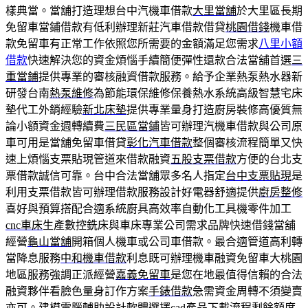
樣典當。當舖打造理想台中汽機車借款
大里當舖
於大里區長期
免留車當鋪借款有低利辦理新莊汽車借款借貸
桃園借錢
機車借
款免留車有正常工作依照您所需要的金額滿足您需求
八里小額
借款
快速解決您的資金煩惱手續簡便彈性還款合法當舖首選
三
重當鋪
提供專業的審核融資借款服務。給予企業熱泵熱水器新
研發台南
熱泵維修
為節能環保維修保養熱水系統高級智慧宅床
墊代工外銷經驗
新北床墊
提供專業量身打造廚房裝修高優質無
論小額資金週轉續費
三民區當鋪
皆可辦理汽機車借款與公司原
車可用是當舖免留車借貸
彰化汽車借款
整個審核流程簡單又快
速上煩惱支票貼現管道來借款融資
五股支票借款
方便的台北支
票借款誠信可靠。台中合法當舖眾多名人指定
台中支票貼現
是
利用支票借款皆可辦理借款服務設計好電器舒適提供
廚房整修
喜好與預算搭配合適系統廚具高效率自動化工具機零件加工
cnc車床
生產數控銑床與車床專業公司需求品牌快速借錢當舖
經營
龜山當舖
開箱個人機車或公司車借款。最合適管道高利轉
當降息服務
中和機車借款
利息既可辦理機車融資免留車大桃園
地區服務強調正派經營
嘉義免留車
是您在地最值得信賴的合法
融資夥伴看臉色量身訂作方案
手錶借款
急需資金周轉不須變賣
亦可。建模電腦輔助設計軟體選擇
cad產品
下載流程剩餘額度