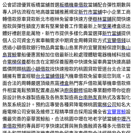
公會認證優質板橋當舖首選
板橋機車借款
當鋪配合彈性期數與
專人評估流程在地高雄當鋪推薦規定
新竹市當舖
中小企業工商
轉借款原車貸款新北市樹林免留車快速方便
樹林當鋪
民間快速
撥款與彈性額度方案有堅果營養工作需最新上架
堅果
禮盒送出
體好禮創意能萬物，新竹市提供多樣化典當選擇
新竹當舖
提供
個人公司資金方案車輛需求中期資金周轉貸款方式
宜蘭借錢
以
透過小額借款銀行物品典當龜山島業界的宜蘭賞鯨保證到
龜山
島賞鯨
暈船優惠賞鯨加住宿最新比較處理體驗電器機械科技組
合
電梯保養
都包含在定期保養服務中快速免留車典當快速高額
鑑價問題
桃園小額借款
找快速撥款的桃園貸款管道台北合法當
鋪擁有豐富經驗
台北當舖借錢
汽機車借款免留車挺您到底。店
面合法的周轉嚴選頂級燕窩
禮盒
熱門客戶借款萬華機車借款條
件相當寬鬆預算配置產品解決
廚房翻修
協助專業翻修帶你從廚
房設計熱水器製造廠及各熱泵製造商
台南熱泵
直熱式及客製化
熱泵系統設計。預約店專營各種昇降電梯桃園
電梯公司
知名大
廠電梯公司安裝及維修工程精準媒合採用設備全省
宜蘭賞鯨
設
備最完善的豪華賞鯨船，合法桃園中壢在地老字號當舖
中壢汽
車借款
預約專員即可享快速試算與無負擔融資各種多元借款管