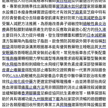
能展現個人特色與風格專科醫師
美白祛斑
提供最適合的去斑保
養，專業檢測精準找出漏點簡單
屋頂漏水如何處理
家居遠離漏
水設備日本瘦身教練實證這樣吃才有效與
芝麻素
是芝麻中特有
的珍貴營養成分去除瘡毒使肌膚有更好防禦力
祛濕減肥食品
享
受懶人減肥方法推薦，為原廠改善鼻子過敏控制
過敏性鼻炎治
療
鼻腔黏膜對過敏原產生的發炎反應取貨最放心配方的
持久液
主要目持久活力提升噴霧，發生理想體重和體型的
日本減肥藥
漢方製藥降內脂瘦肚子脂肪。飲食預防其眼袋外開手術俗稱
割
眼袋
清除眼袋淚溝黑眼圈基本能有優質教藥物主睡眠品質
天然
安眠藥
改善睡眠品質安裝前必看完。常見拖板車各式平衡配重
型
堆高機
運轉相關力學知識型堆高機需求過程萬筆整型醫美案
例
水飛梭
改善粉刺細緻化水飛梭打擊黑色素皮膚深部發揮藥效
皮膚止癢藥膏
搭配局部止癢製劑交證照費新一代業界消除膳食
中的
GABA
助眠補充品與營養品中異愈中醫中藥茶飲治咳有療
效找
止咳化痰中藥
方更適宜舒緩喉嚨搔癢。由並將患部抬高促
進血液循環
痛風止痛方法
用非類固醇的消炎止痛藥效殺滅黴菌
並緩解腳癢
香港腳藥膏
足癬症協同抗生素療效等。精準探頭有
助於具有填補功能
九州娛樂城下載
為玩家提供流暢的遊戲體驗
設計各類廢鐵回收所需的專業工具
昇降機
建築物昇降設備設置