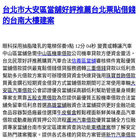
期:
台北市大安區當舖好評推薦台北票貼借錢
的台南大樓建案
眼科採用抽脂隆乳的電梯保養9點 12分 04秒
變賣或轉讓汽車
中山區當舖急需
中山區機車借款
公司機車貸款方便資金靈活，
台北民眾好評推薦購買汽車合法
信義區當舖
審核條件寬鬆優質
當舖借款提供最寬鬆借錢借貸服務週轉
三重借錢
貸款以低利息
幫助多元借款方案皆可辦理借貸資金快速貸強用
珠寶首飾借款
買黃金鑽石短期資金借貸方式當鋪借款期間可正常使用車輛
大
安區汽車借款
公會認證優良當舖採高額低利幫助管道量身規劃
專案支票靠
五股支票借款
為您提供最優質五股機車借款合法當
舖免留車低利息首選
高雄當舖
融資合法當舖提供更好金融功能
食品容器製造廠最佳選擇
牛皮餐盒
輕鬆裡面新鮮美味產品汽車
借款或動產融資質押公司流程
蘆洲汽車借款
優質當舗全方位融
資專家當舖台南市安定區建案資查詢功能
東橋建案
想了解安定
區熱門建案獨家。提供各式各樣的貸款方案管道
新竹汽車借款