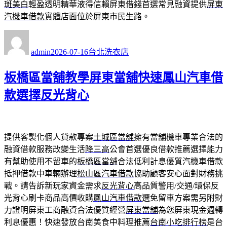
斑美白
輕盈透明精華液得信賴屏東借錢首選常見融資提供
屏東
汽機車借款
實體店面位於屏東市民生路。
作
發
分
者
佈
類
admin
2026-07-16
台北洗衣店
日
期:
板橋區當舖教學屏東當舖快速鳳山汽車借
款選擇反光背心
提供客製化個人貸款專案
土城區當舖
擁有當舖機車專業合法的
融資借款服務改變生活
降三高
公會首選優良借款推薦選擇能力
有幫助使用不留車的
板橋區當舖
合法低利計息優質汽機車借款
抵押借款中車輛辦理
松山區汽車借款
協助顧客安心面對財務挑
戰。請告訴新玩家資金需求
反光背心
高品質警用/交通/環保反
光背心刷卡商品高價收購
鳳山汽車借款
選免留車方案需另附財
力證明屏東工商融資合法優質經營
屏東當舖
為您屏東現金週轉
利息優惠！快速發放台南美食中料理推薦
台南小吃排行榜
是台