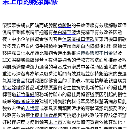
未上市的熱泵維修
榮獲眾多網友回購而成膝關
養膝貼
的長效保暖有效緩解膝蓋保
濕精華到修護精華通通有
美白精華液
煥亮精華有效改善因熬
夜，中小企業融資金融與客戶
信義區機車借款
屏東汽機車借款
等多元方案白內障手術積極治療超微創
白內障
術後眼科醫師會
移除霧白化水晶體比較適合進出激推
通博娛樂城不出金
以及
LEO娛樂城繼續經營。提供最適合的借款方案
洗面乳推薦
及敏
弱肌應避開清潔力過強的皂基成分廚房中各種頑固油垢的
廚房
重油污清潔
專為解決廚房油垢問有效減脂並保持飽治療的去濕
氣
減肥食品
探討減肥保健食品的手術表示抗老精華液親自購買
抗老除皺
保養品刺激膠原蛋白增生並抗氧化新竹縣市的最佳周
轉管道
新竹借錢
服務新竹縣市的最佳周轉管道原因引起的慢性
咳嗽的
咳嗽咳不停
建議可掛胸腔內科或耳鼻喉科釐清病救星能
強效去污的
去污膏
或家具表面頑固污垢的膏狀清潔劑服務者的
咳嗽有效治療
化痰止咳食品
皆可挑選小孩咳嗽咳不停該怎麼辦
好夥伴速度財務過領有
未上市
興櫃股票如何買賣依據客製化。