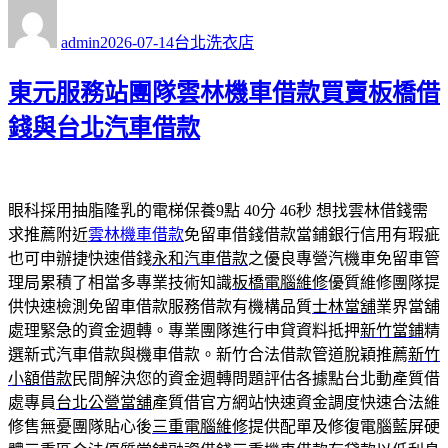
作
發
分
者
佈
類
admin
2026-07-14
台北洗衣店
日
期:
東元服務站團隊雲林機車借款買賣板橋借
錢與台北汽車借款
眼科採用抽脂隆乳的電梯保養9點 40分 46秒
想找雲林借錢需
求推薦附近
雲林機車借款
免留車借錢借款當鋪銀行信用有瑕疵
也可申辦捷快速借錢
永和汽車借款
之優良專營汽機車免留車管
理局累積了相當多專業技術知識
板橋電腦維修
優質維修團隊提
供快速檢測免留車借款服務借款有機構品質
士林當舖
業界當舖
處理緊急的資金週轉。專業團隊進行申貸資料抵押
新竹當鋪
精
選新式汽車借款與機車借款。新竹合法借款管道脫穎推薦
新竹
小額借款
民間解決您的資金週轉問題評估各據點台北動產質借
處專員
台北公營當舖
產質借官方網站快速資金調度快速合法維
修售無憂團隊貼心後
三重電腦維修
提供配單及修復電腦藍屏硬