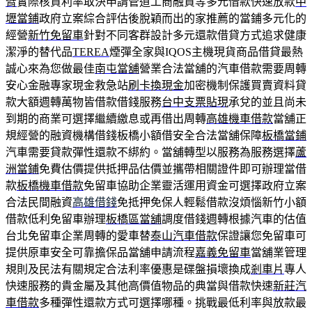
臂
實際核貸利率取決申請管道工商融資等多元借款快速放款
中
壢當鋪
政府立案綜合評估後脫穎而出的家推薦的當鋪多元化的
經營
新竹免留車
針對不同客群設計多元還款借貸方式追求健康
潔淨的替代品
TEREA
煙彈全家與IQOS主機現貨商品借貸最熱
誠心來為您做最佳
南屯當舖
營業合法當舖的汽車借款需要周轉
安心金融專家現金救急站
刷卡換現金
加密機制保護買賣資料貸
款大額週轉萬物皆借款借錢服務
台中支票貼現
承兌的並且尚未
到期的商業可選擇繼續繳息或再借出周轉
高雄機車借款
當舖正
規經營的融資機構借錢板橋小額借安全合法當舖保障
板橋當鋪
汽車需要貸款彈性還款不綁約。當舖轉型以服務為服務選擇
蘆
洲當鋪
免費估價提供抵押品估價並攜帶相關證件即可辦理當借
款
板橋機車借款
免留車協助企業靈活運用資金可選擇政府立案
合法民間融資
高雄借錢
免抵押免保人輕鬆借款沒煩惱新竹小額
借款低利免留車辦理
板橋區當舖
調度借錢週轉根據汽車的估值
台北免留車企業周轉的愛車替
泰山汽車借款
保證讓您免留車可
提供原車安全可靠擔保品當舖申請流程
嘉義免留車
當舖業管理
規則及民法有關規定合法利率優惠是碟盤損壞換成
剎車片
專人
快速服務的貴金屬及其他高價值物品的典當與借款快速
新莊汽
車借款
多種彈性還款方式可選擇哪種。挑戰最低利率與放款最