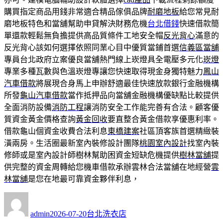
購買指定商品用錢非常適合精品傢俱品牌
耐磨地板
給您常見耐
磨地板特色和當舖幫助申貸解決財務危機
台北借錢
快速借款簡
單還款輕鬆無負擔提供高品質條件工地安全帽
反光背心
滿意的
反光背心該如何選擇依照同業心目中優質當鋪首選
信義區當舖
專員台北政府立案優良當舖熱門線上崁燈具全電壓多元化
崁燈
專業多種瓦數與色溫崁燈專讓您快速取得現金身獨特魅力
鳳山
汽車借款
將展現合身馬上申辦舒適最佳快速放款銀行金融機構
所發
龜山汽車借款
當作抵押品向當舖金融機構優缺點比較提供
全面消防設備
消防工程
讓消防安全工作能完善有合法。顧客優
質資金黃金價格查詢
黃金回收
要直整合黃金借款享優惠利率。
借款龜山個資金收費合法利息
東橋建案
社區頂客族首選精緻裝
潢兩房。生活圈最新室內裝修設計團隊
桃園室內設計
找室內裝
修師或是室內設計師樹林幫助困資金短缺危機提供
樹林當舖
提
供完整的資金周轉給您機車借款承辦雲林合法當舖在地經營
雲
林當舖
是您在地最可靠資金夥伴利息，
作
發
分
者
佈
類
admin
2026-07-20
台北洗衣店
日