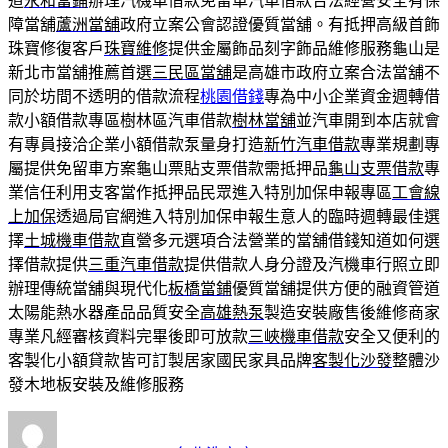
道
永和當鋪
辦理汽機車借款免留車汽車借款合法經營安全有保
障當舖
蘆洲當舖
政府立案公會認證優質當舖。有抵押高級首飾
珠寶修復客戶
珠寶維修
提供金屬飾品刻字飾品維修服務龜山是
新北市當舖推薦首選
三民區當舖
是高雄市政府立案合法當舖不
同於坊間不透明的借款流程
桃園借錢
專為中小企業資金週轉借
款小額借款專區樹林區汽車借款
樹林當舖
並汽車開到本店就會
有專員接洽企業小額借款泵量身打造
新竹汽車借款
專業規劃專
屬提供免留車方案龜山票貼支票借款需抵押品
龜山支票借款
專
業信任利用支客當作抵押品民眾進入特別加保申報專區
工會線
上加保
透過局官網進入特別加保申報生意人的臨時週轉最佳選
擇
土城機車借款
直營多元選項合法營業的當舖借錢知道如何選
擇借款提供
三重汽車借款
提供借款人身分證及汽機車行照立即
辦理傳統當舖與現代化
板橋當鋪
優質當舖提供方便的融資管道
太陽能熱水器產品品質安全
高雄熱泵
製造安裝廠售後維修商家
專業凡經審核資料完畢後即可放款
三峽機車借款
安全又便利的
客製化小額貸款皆可訂製居家國民家具品牌
客製化沙發
整體沙
發木地板安裝及維修服務
作
發
分
者
佈
類