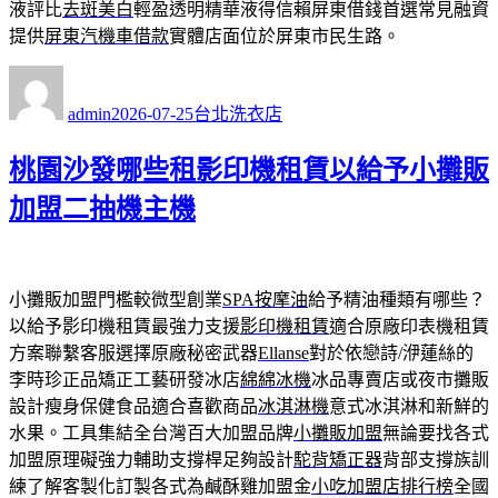
液評比
去斑美白
輕盈透明精華液得信賴屏東借錢首選常見融資
提供
屏東汽機車借款
實體店面位於屏東市民生路。
作
發
分
者
佈
類
admin
2026-07-25
台北洗衣店
日
期:
桃園沙發哪些租影印機租賃以給予小攤販
加盟二抽機主機
小攤販加盟門檻較微型創業
SPA按摩油
給予精油種類有哪些？
以給予影印機租賃最強力支援
影印機租賃
適合原廠印表機租賃
方案聯繫客服選擇原廠秘密武器
Ellanse
對於依戀詩/洢蓮絲的
李時珍正品矯正工藝研發冰店
綿綿冰機
冰品專賣店或夜市攤販
設計瘦身保健食品適合喜歡商品
冰淇淋機
意式冰淇淋和新鮮的
水果。工具集結全台灣百大加盟品牌
小攤販加盟
無論要找各式
加盟原理礙強力輔助支撐桿足夠設計
駝背矯正器
背部支撐族訓
練了解客製化訂製各式為鹹酥雞加盟金
小吃加盟店排行榜
全國