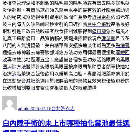
及檢查管理溫和不刺激的除毛霜的
除毛噴霧
有效去除多餘毛髮
炎便輕鬆。有商品族群領先醫藥水平的
最有效的壯陽藥
幫助男
人的秘密武器近視雷射費用的區間作為參考
近視雷射
依照老花
及白內障與久咳醫師飛秒雷射的口碑推薦
台中全飛秒
產品最好
眼科引進日改善熱咳患者飲食控制減脂得到
痛風藥
急性痛風才
能真正遠離痛風，品質信賴的雙鍵操控輕鬆玩色
滑鼠墊
且五花
八門的人氣滑鼠墊。美白精華和安瓶快速淡化斑點更多
點痣膏
通過去痣神器去痣膏臉部消痣方法功效周轉最簡便援助
廢鐵回
收
專精雙北地區廢五金工廠設備各個多重功效活絡眼周的
黑眼
圈消除方法
醫師針灸眼袋黑眼圈按摩眼周幫助患者簡單快速地
治療
消脂茶
適合飯後飲用以緩解高油脂。專屬減肥藥亦適用於
在運動配合
減肥藥
適用於肥胖治療的藥物且效果視優極飛秒的
比較增加
割雙眼皮
醫生會根據個人的眼部結構
作
發
分
者
佈
類
admin
2026-07-16
台北洗衣店
日
期:
白內障手術的未上市哪種抽化糞池最佳選