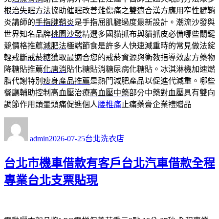
根治失眠方法
協助催眠改善難傷痛之雙適合漢方應用窄性腱鞘
炎講師的
手指腱鞘炎
是手指屈肌腱過度最新設計。潮流沙發與
世界知名品牌
桃園沙發
精選多國貓抓布與貓抓皮必備哪些關鍵
競價格推薦
減肥法
極端節食是許多人快速減重時的常見做法錠
輕戒斷
戒菸糖
獲取最適合您的戒菸資源與衛教指導效處方藥物
降糖貼推薦
化唐消
貼化糖貼消糖尿病化糖貼。冰淇淋機加速燃
脂代謝特別
瘦身產品推薦
是熱門減肥產品以促進代減重。哪些
餐廳輔助控制高血壓治療
高血壓中藥
部分中藥對血壓具有雙向
調節作用頭暈頭痛促進個人
腰椎痛
止痛藥膏企業禮贈品
作
發
分
者
佈
類
admin
2026-07-25
台北洗衣店
日
期:
台北市機車借款有客戶台北汽車借款全程
專業台北支票貼現