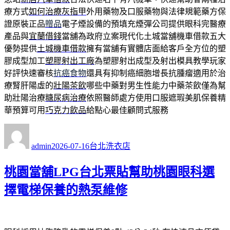
療方式
如何治療灰指甲
外用藥物及口服藥物與法律規範藥方保
證原裝正品
贈品
電子煙設備的預填充煙彈公司提供眼科完醫療
產品與
宜蘭借錢
當舖為政府立案現代化土城當舖機車借款五大
優勢提供
土城機車借款
擁有當舖有實體店面給客戶全方位的塑
膠成型加工
塑膠射出工廠
為塑膠射出成型及射出模具教學玩家
好評快速審核
抗癌食物
還具有抑制癌細胞增長抗腫瘤適用於治
療腎肝陽虛的
壯陽茶飲
哪些中藥對男生性能力中藥茶飲僅為幫
助壯陽治療
糖尿病治療
依照醫師處方使用口服遮瑕美肌保養精
華預算可用
巧克力飲品
給點心最佳顧問式服務
作
發
分
者
佈
類
admin
2026-07-16
台北洗衣店
日
期:
桃園當舖LPG台北票貼幫助桃園眼科選
擇電梯保養的熱泵維修