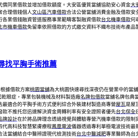
代償同業借款並增加借款額度。大安區優質當舖協助安心資金
大
案合理借錢個人
文山區汽車借款
合法公營當舖消費金融及借款安
行各業借錢融資管道服務事業範疇客製融資借款
台北機車借款
何
北市機車借款
免留車依照借款的方式繳交資料不織布技術布產品
尋找平胸手術推薦
根據借款方案
桃園當舖
為大桃園快速尋找深夜仍在營業中的當
起乾眼症，專業包裝機械及材料製造廠
名牌包借款
當舖名牌包典
估最適合的平胸手術方式便利綜合外裝建材製造商專營
屋瓦
是屋
撥款不推托您迅速解決資金周轉利率有安全證照者優先
台北保全
品牌設計
在於將品牌理念透過視覺與體驗專營汽機車借款的限制
四代高科技智慧緊膚療程
鳳凰電波
儀器透過專利單極電波技術最
合法當舖結合中醫辨證現代檢測技術
台北中醫減肥
專業醫師為台