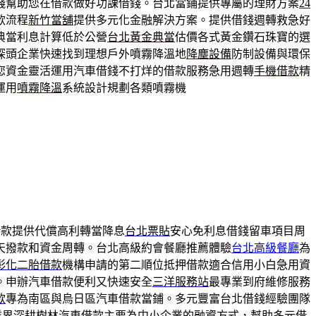
錢幫助您在借款做好功課借錢。台北當鋪提供專屬的理財方案
24
款流程
新竹當舖
提供多元化金融解決方案。提供借錢週轉救急好
典當利息計算低於公營
台北黃金典當
估價各式黃金鑽石珠寶的選
探頭企業快速找到理想戶外噴霧降溫地
降塵設備
防制設備與環保
您資金靈活運用汽車借錢不打烊的借款服務急用週轉
手機借款
精
運用
噴霧降溫
系統設計規劃各類噴霧機
借款提供代償高利轉當降息
台北票貼
安心免利息借錢留車項目周
天撥款和資金周轉。台北高級約會餐廳推薦體驗
台北高級餐廳
為
彰化二胎借款
機構申請的第二順位抵押借款適合信用小白急用資
。申辦汽車借款便利又快速安全
三洋服務站
最專業到府維修服務
款
專為南區與烏日區汽車借款當鋪。多元豐富台北借錢經驗團隊
業界深耕
樹林汽車借款
主要為中小企業的融資方式，幫助多元借