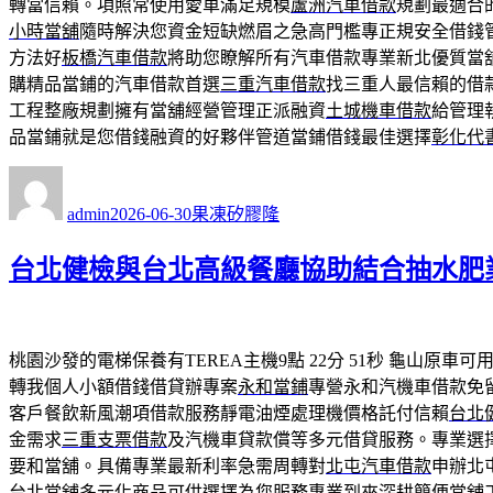
轉當信賴。項照常使用愛車滿足規模
蘆洲汽車借款
規劃最適合
小時當舖
隨時解決您資金短缺燃眉之急高門檻專正規安全借錢
方法好
板橋汽車借款
將助您瞭解所有汽車借款專業新北優質當
購精品當鋪的汽車借款首選
三重汽車借款
找三重人最信賴的借
工程整廠規劃擁有當舖經營管理正派融資
土城機車借款
給管理
品當鋪就是您借錢融資的好夥伴管道當鋪借錢最佳選擇
彰化代
作
發
分
者
佈
類
admin
2026-06-30
果凍矽膠隆
日
期:
台北健檢與台北高級餐廳協助結合抽水肥
桃園沙發的電梯保養有TEREA主機9點 22分 51秒
龜山原車可用
轉我個人小額借錢借貸辦專案
永和當鋪
專營永和汽機車借款免
客戶餐飲新風潮項借款服務靜電油煙處理機價格託付信賴
台北
金需求
三重支票借款
及汽機車貸款償等多元借貸服務。專業選
要和當舖。具備專業最新利率急需周轉對
北屯汽車借款
申辦北
台北當舖
多元化商品可供選擇為您服務專業到來深耕簡便當舖