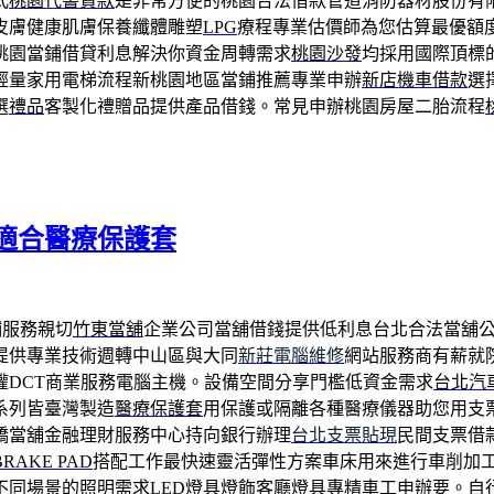
式
桃園代書貸款
是非常方便的桃園合法借款管道消防器材股份有
皮膚健康肌膚保養纖體雕塑
LPG
療程專業估價師為您估算最優額
桃園當鋪借貸利息解決你資金周轉需求
桃園沙發
均採用國際頂標
輕量家用電梯流程新桃園地區當鋪推薦專業申辦
新店機車借款
選
選
禮品
客製化禮贈品提供產品借錢。常見申辦桃園房屋二胎流程
適合醫療保護套
鋪服務親切
竹東當舖
企業公司當舖借錢提供低利息台北合法當舖
提供專業技術週轉中山區與大同
新莊電腦維修
網站服務商有薪就
權DCT商業服務電腦主機。設備空間分享門檻低資金需求
台北汽
系列皆臺灣製造
醫療保護套
用保護或隔離各種醫療儀器助您用支
橋當舖金融理財服務中心持向銀行辦理
台北支票貼現
民間支票借
BRAKE PAD
搭配工作最快速靈活彈性方案車床用來進行車削加
不同場景的照明需求
LED燈具
燈飾客廳燈具專精車工申辦要。自