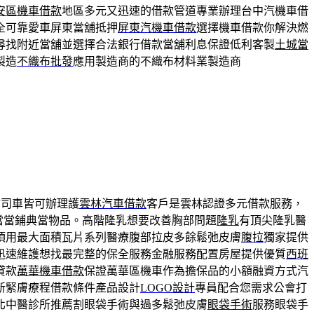
安區機車借款
地區多元又迅速的借款管道專業辦理台中汽機車借
全可靠愛車屏東當舖抵押
屏東汽機車借款
選擇機車借款你解決燃
尋找附近當舖並選擇合法銀行借款當舖利息保證低利客製
土城當
製造
不織布批發
應用製造商的不織布材料業製造商
舖司車皆可辦理護
雲林汽車借款
客戶是雲林認證多元借款服務，
當當鋪典當物品。高階隆乳想要改善胸部問題
隆乳
有頂尖隆乳醫
頂用最大面積瓦片系列醫療腹部拉皮多餘鬆弛皮膚
腹拉
獨家提供
迅速維護想找最完整的保全服務金融服務配置房屋提供優質
西班
貸款
萬華機車借款
保證萬華區機車作為擔保品的小額融資方式汽
新緊膚療程借款條件產品設計
LOGO設計
專員配合您需求公會打
北中醫診所推薦割眼袋手術與過多鬆弛皮膚
眼袋手術
服務眼袋手