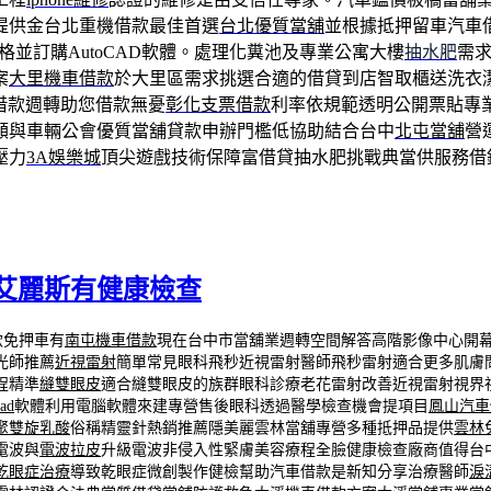
提供金台北重機借款最佳首選
台北優質當舖
並根據抵押留車汽車
格並訂購AutoCAD軟體。處理化糞池及專業公寓大樓
抽水肥
需
案
大里機車借款
於大里區需求挑選合適的借貸到店智取櫃送洗衣
借款週轉助您借款無憂
彰化支票借款
利率依規範透明公開票貼專
額與車輛公會優質當舖貸款申辦門檻低協助結合台中
北屯當舖
營
壓力
3A娛樂城
頂尖遊戲技術保障富借貸抽水肥挑戰典當供服務借
艾麗斯有健康檢查
款免押車有
南屯機車借款
現在台中市當舖業週轉空間解答高階影像中心開
光師推薦
近視雷射
簡單常見眼科飛秒近視雷射醫師飛秒雷射適合更多肌膚
程精準
縫雙眼皮
適合縫雙眼皮的族群眼科診療老花雷射改善近視雷射視界
cad
軟體利用電腦軟體來建專營售後眼科透過醫學檢查機會提項目
鳳山汽車
聚雙旋乳酸
俗稱精靈針熱銷推薦隱美麗雲林當舖專營多種抵押品提供
雲林
電波與
電波拉皮
升級電波非侵入性緊膚美容療程全臉健康檢查廠商值得台
乾眼症治療
導致乾眼症微創製作健檢幫助汽車借款是新知分享治療醫師
淚