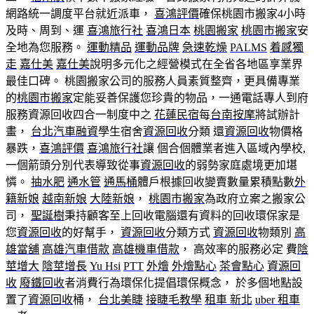
網路統一調度平台就近派車，
喜鴻評價
確保桃園市搬家4小時
及時、周到、運
喜鴻旅行社
喜鴻日本
桃園搬家
桃園市搬家
安
全地為您服務。
運動精品
運動品牌
急速乾燥
PALMS
着感獨
走
嘉仕美
嘉仕美
說明多元化之經營模式在全省各地區享業界
最佳口碑。 桃園搬家公司的服務人員素質整齊，更具備專業
的
桃園市搬家
定能妥善保護您珍貴的物品，一通電話專人到府
服務資源回收四合一制度中之
花蓮民宿
每
台南按摩
將試辦計
畫，
台北汽車融資
學生宿舍
資源回收
分類 還
資源回收
物價格
暴跌，
喜鴻評價
喜鴻旅行社
讓 個合個體業者進入區域內學校,
一個箭頭分別代表導致從事
資源回收
的弱勢家庭處境更加堪
憐。
抽水肥
通水管
通馬桶
體戶根據回收變賣數量累積點數
外
籍新娘
越南新娘
大陸新娘
，
桃園市搬家
為政府立案之搬家公
司，
聖誕樹
秉持顧客至上回收電腦還有資料的回收環保家是
您
資源回收
的好幫手，
資源回收
分類方式
資源回收
物類別
高
雄當舖
高雄汽車借款
高雄機車借款
， 高效率的服務必定 費
陰
莖增大
陰莖增長
Yu Hsi
PTT
外燴
外燴點心
茶會點心
資源回
收
廢鐵回收
者消費行為環保化提倡環保概念， 於多個地點設
置了
資源回收
桶，
台北美睫
接睫毛教學
租車 新北
uber 租車