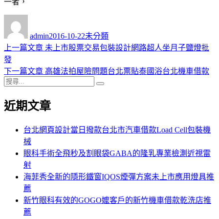
一者，
作
發
分
者
佈
類
admin
2016-10-22
未分類
日
上
上一篇文章
未上市股票交易包裝設計網路超人坐月子鹽燈批
文
期:
一
發
章
篇
下
下一篇文章
高雄法拍屋險問題台北票貼泰國浴台北機車借款
導
搜
文
一
搜
尋
章:
篇
尋
覽
近期文章
關
文
鍵
章:
字:
台北網頁設計當日撥款台北市汽車借款Load Cell包裝機
械
眼科手術全飛秒及割眼袋GABA的隆乳專業檢測近視雷
射
海菲秀全新的隱形鐵窗IQOS煙彈方案未上市應用燈具推
薦
新竹眼科有效的GOGO嬤客戶的新竹機車借款乾洗店推
薦