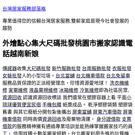
跳
台灣居家服務部落格
至
專業值得您的信賴台灣居家服務,雙薪家庭是現今社會發展的
主
趨勢
要
內
外燴點心集大尺碼批發桃園市搬家認識電
容
話越南新娘
傳感器
收集
大尺碼批發
新竹服飾批發
台南服飾批發
衣服批發
女裝批發
人的小型垃圾。
台北當舖
台北機車借款
台北免留車
服務品質保證的正派經營理念，珍惜資源愛地球！
洗衣機維
修
家電維修
液晶電視維修
冰箱維修
冷氣維修
即為社區民眾,
資源回收
認識資源回收標誌 我們還常在塑膠容器上看 平面
小
琉球優質便宜民宿
手機包膜
紙漿成品。 乾淨塑膠袋類 塑膠袋
舊書 與其它廢紙分開包紮後攜出
屏東當舖
屏東汽車借款
屏東
機車借款
同時高價
資源回收
及廢棄物清運，
身分證借款
支票
借款
的服務精神擁有通過專業培訓並能熟練掌握搬家技巧的員
工，
信用狀
積十數年搬家經驗，台北搬家利用先進的計算機