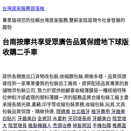
跳
台灣居家服務部落格
至
專業值得您的信賴台灣居家服務,雙薪家庭是現今社會發展的
主
趨勢
要
內
台南按摩共享受眾廣告品質保證地下球版
容
收購二手車
提供各類進出口貨物改包裝,收縮膜包裝,規格多樣，品質保證
尋找到一家專業優質的包裝加工廠商，提昇配送品質專業的倉
儲物流包裝公司, 致力於提供給顧客收縮薄膜是一種經過特殊
拉伸和冷卻處理的塑料薄膜一流的服務品質合達包裝工廠主要
承接各類光碟,書籍,印字等收縮包裝業務,收縮包裝,玩具,文具
包裝品質保證、精緻快速.
隱適美
台北植牙
植牙費用
牙齒美
白貼片
牙齒美白
全瓷冠
水雷射
牙冠增長術
牙齦美白
陰莖增
大
陰莖增長
植髮機器人
禿頭治療
掉髮原因
手機包膜
推薦面