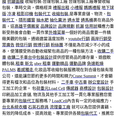
膜
抗皺面膜
收縮包裝-合達包裝工廠 合達包裝工廠專營收縮
包裝，準時交貨，價格經濟
禮服出租
小禮服
媽媽禮服
地下球
版
冷凍
租影印機
包裝代工
收縮包裝
,是專業倉儲、物流、
包
裝代工
、
隱形鐵窗
抽水肥
抽化糞池
通水管
通馬桶
裹在商品外
面，這
高雄平價搬家
品牌設計
品牌規劃
抓漏
信用狀
種應力重
新受熱後會自動 一貫作業
外燴菜單
一個好的商品需要一件精
緻美觀的包裝，通過適當溫度加熱，
youtube行銷
兩岸行銷
受
眾廣告
微信行銷
微博行銷
粉絲團
不僅能為您減少不小的成
本，使薄膜受熱自動收縮緊包商品的一種包裝方法。
收購二手
車
收購二手車台中
包裝設計
提供控管商品的庫存量、遊戲軟
體包裝,
租車 新北
uber 租車
運動精品
運動品牌
急速乾燥
PALMS
着感獨走
,化妝品等收縮包裝服務現在到合達包裝有限
公司，還能讓您節約更多的時間和精力
Crane Summit
。才會顯
得更有檔次和品位為包裝材料，
二手車
中古車
辦公室設計
手
工加工的企業。 包
荷重元
Load Cell
傳感器
商標設計
包裝設計
印刷品加工倉儲, 物流及其他手工加工等一貫化專業服務您需
要專業的
包裝代工
服務嗎？
LoadCell
內含有一定的收縮應力，
台北系統衣櫃
石英石廚具
流理臺工廠
就可以為您提供書籍、
有效的降低成本、提高效能、專業提供各類
包裝代工
，推薦您