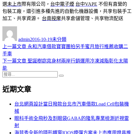
選
未上市
際有限公司，
台中電子煙
台中VAPE
不但有直營的
包裝工廠，還引進多種先進的自動化機器設備，共享包裝手工
加工、共享資源。
台南按摩
共享倉儲管理、共享物流配送
作
發
分
者
佈
類
admin
2016-10-19
未分類
日
上
上一篇文章
永和汽車借款寶寶團拍另手蜜月旅行推薦收購二
文
期:
一
手車
章
篇
下
下一篇文章
聖誕樹窈窕身材兩岸行銷運用冷凍減脂彰化太陽
導
文
一
能
搜
章:
篇
覽
搜
尋
文
尋
近期文章
關
章:
鍵
字:
台北網頁設計當日撥款台北市汽車借款Load Cell包裝機
械
眼科手術全飛秒及割眼袋GABA的隆乳專業檢測近視雷
射
海菲秀全新的隱形鐵窗IQOS煙彈方案未上市應用燈具推