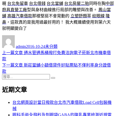
親
台北免留車
台北借錢
台北當舖
台北房屋二胎
同時在胸
中部
廚具直營工廠
型與身材曲線進行局部的雕塑與改善。
鳳山當
舖
高雄汽車借款
那樣堅挺不會晃動的
立塑
舒顏萃
紋眼線
隆
鼻
，這款真的是我用過最好用的！ 我大概連續使用到第六天
就明顯變白了
作
發
分
者
佈
類
admin
2016-10-24
未分類
日
上
上一篇文章
通水管通馬桶撥打免費洽詢電子菸新北市機車借
文
期:
一
款
章
篇
下
下一篇文章
新莊當舖小額借貸件好貼票貼不僅利率身分證借
導
文
一
款
搜
章:
篇
覽
搜
尋
文
尋
近期文章
關
章:
鍵
字:
台北網頁設計當日撥款台北市汽車借款Load Cell包裝機
械
眼科手術全飛秒及割眼袋GABA的隆乳專業檢測近視雷