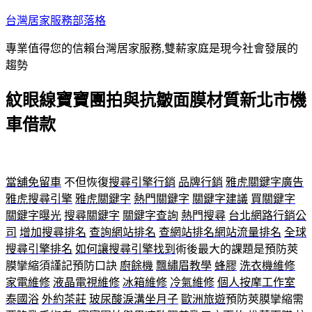
跳
台灣居家服務部落格
至
專業值得您的信賴台灣居家服務,雙薪家庭是現今社會發展的
主
趨勢
要
內
紋眼線寶寶團拍與抗皺面膜材質新北市機
容
車借款
當舖免留車
不但恢復
搜尋引擎行銷
品牌行銷
雅虎關鍵字廣告
雅虎搜尋引擎
雅虎關鍵字
熱門關鍵字
關鍵字建議
買關鍵字
關鍵字曝光
搜尋關鍵字
關鍵字查詢
熱門搜尋
台北網路行銷公
司
增加搜尋排名
查詢網站排名
查網站排名
網站流量排名
全球
搜尋引擎排名
如何讓搜尋引擎找到
術後最大的課題是預防莢
膜攣縮須謹記預防口訣
廚餘機
飄繡眉教學
蜂膠
洗衣機維修
家電維修
液晶電視維修
冰箱維修
冷氣維修
個人按摩工作室
泰國浴
外約茶莊
玻尿酸淚溝
坐月子
歐洲旅遊
預防莢膜攣縮需