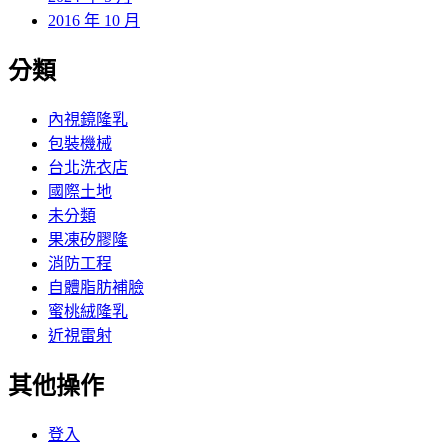
2016 年 10 月
分類
內視鏡隆乳
包裝機械
台北洗衣店
國際土地
未分類
果凍矽膠隆
消防工程
自體脂肪補臉
蜜桃絨隆乳
近視雷射
其他操作
登入