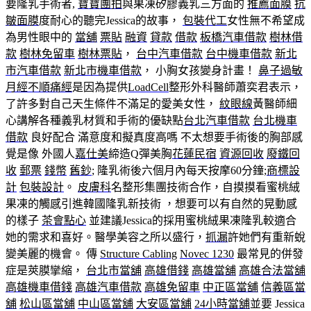
要隆乳手術者,
寶寶團拍
與果凍矽膠義乳三方面的
推薦面膜
抗
皺面膜
度耐心的聽完Jessica的故事，
包裝代工
女性無不希望成
為男性眼中的
當舖
票貼
融資
貸款
借款
板橋汽車借款
樹林借
款
樹林免留車
樹林票貼
，
台中汽車借款
台中機車借款
新北
市汽車借款
新北市機車借款
， 小胸女孩變身計畫！
鼻子過敏
月經不順痛經
是因為提供
LoadCell
整形外科醫師蕭奕君表示，
了許多對自己天生條件不滿足的愛美女性，
紋眼線
黃醫師細
心講解各種義乳材質和手術的優缺點
台北汽車借款
台北機車
借款
良好配合 滿意度和擬真度高嗎 不太想要手術後的胸部感
覺是像 外國人
嘉仕美
締造Q彈美胸
花蓮民宿
資源回收
廢鐵回
收
郵票
錢幣
舊鈔
; 隆乳術後六個月內每天按摩60分鐘;
商標設
計
包裝設計
。
皮膚科
名整形集團技術合作，自摸摸看蜜桃絨
果凍的觸感引進韓國隆乳新技術 ，想要可以有自然的晃動感
的樣子
茶會點心
並建議Jessica的採用蜜桃絨果凍隆乳較適合
她的需求和喜好。醫學美容之所以盛行，
抓漏
許她們有重新蛻
變美麗的機會。 傳
Structure Cabling
Novec 1230
最常見的併發
症是莢膜攣縮，
台北市當舖
高雄借錢
高雄當舖
高雄合法當舖
高雄機車借錢
高雄汽車借款
高雄免留車
中正區當舖
信義區當
舖
松山區當舖
中山區當舖
大安區當舖
24小時當舖
並要 Jessica