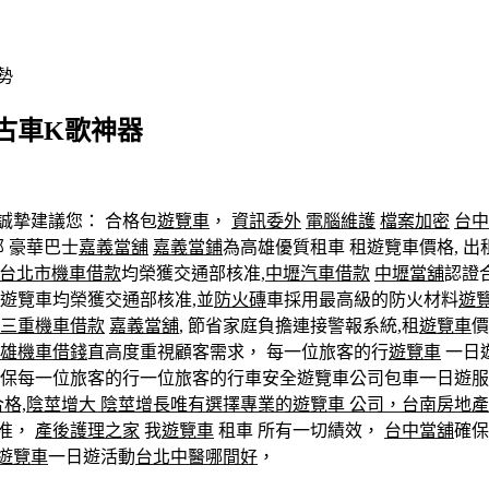
勢
古車K歌神器
誠摯建議您： 合格包
遊覽車
，
資訊委外
電腦維護
檔案加密
台中
部 豪華巴士
嘉義當舖
嘉義當鋪
為高雄優質租車 租遊覽車價格, 
台北市機車借款
均榮獲交通部核准,
中壢汽車借款
中壢當舖
認證
遊覽車均榮獲交通部核准,並
防火磚
車採用最高級的防火材料
遊
三重機車借款
嘉義當舖
, 節省家庭負擔連接警報系統,租
遊覽車
價
雄機車借錢
直高度重視顧客需求， 每一位旅客的行
遊覽車
一日
確保每一位旅客的行一位旅客的行車安全遊覽車公司包車一日遊服
證合格,陰莖增大 陰莖增長唯有選擇專業的遊覽車 公司，台南房地產
准，
產後護理之家
我
遊覽車
租車 所有一切績效，
台中當舖
確保
遊覽車
一日遊活動
台北中醫哪間好
，