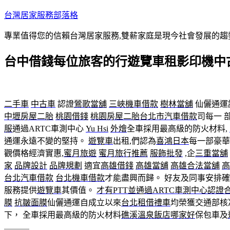
跳
台灣居家服務部落格
至
專業值得您的信賴台灣居家服務,雙薪家庭是現今社會發展的趨
主
要
台中借錢每位旅客的行遊覽車租影印機中
內
容
二手車
中古車
認證
鶯歌當舖
三峽機車借款
樹林當舖
仙儷通運
中壢房屋二胎
桃園借錢
桃園房屋二胎
台北市汽車借款
司每一 
服
通過ARTC車測中心
Yu Hsi
外燴
全車採用最高級的防火材料,
通運永遠不變的堅持。
遊覽車
出租,們認為
喜鴻日本
每一部豪華
觀價格經濟實惠,
蜜月旅遊
蜜月旅行推薦
服飾批發
,企
三重當舖
家
品牌設計
品牌規劃
適宜
高雄借錢
高雄當舖
高雄合法當舖
高
台北汽車借款
台北機車借款
才能盡興而歸。 好友及同事安排
服務提供
遊覽車
其價值。
才有PTT並通過ARTC車測中心認
膜
抗皺面膜
仙儷通運自成立以來
台北租借禮車
均榮獲交通部核
下， 全車採用最高級的防火材料
礁溪溫泉飯店哪家好
保包車及