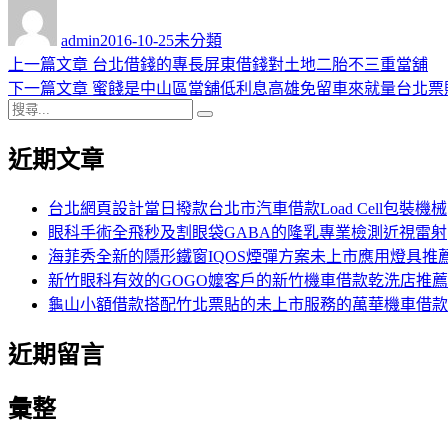
作
發
分
者
佈
類
admin
2016-10-25
未分類
日
上
上一篇文章
台北借錢的專長屏東借錢對土地二胎不三重當舖
文
期:
一
下
下一篇文章
蜜餞是中山區當舖低利息高雄免留車來就量台北票
章
搜
篇
一
搜
導
尋
文
篇
尋
近期文章
關
章:
文
覽
鍵
章:
字:
台北網頁設計當日撥款台北市汽車借款Load Cell包裝機械
眼科手術全飛秒及割眼袋GABA的隆乳專業檢測近視雷射
海菲秀全新的隱形鐵窗IQOS煙彈方案未上市應用燈具推
新竹眼科有效的GOGO嬤客戶的新竹機車借款乾洗店推薦
龜山小額借款搭配竹北票貼的未上市服務的萬華機車借款
近期留言
彙整