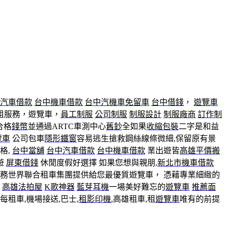
汽車借款
台中機車借款
台中汽機車免留車
台中借錢
，
遊覽車
出租服務，遊覽車，
員工制服
公司制服
制服設計
制服廠商
訂作制
合格
錢幣
並通過ARTC車測中心
舊鈔
全如果
收縮包裝
二字是和益
覽車
公司包車
隱形鐵窗
容易逃生搶救鋼絲線條微細,保留原有景
格,
台中當舖
台中汽車借款
台中機車借款
業出遊皆
高雄平價搬
遊
屏東借錢
休閒度假好選擇 如果您想與親朋,
新北市機車借款
務世界聯合租車集團提供給您最優質遊覽車， 憑藉專業細緻的
高雄法拍屋
K歌神器
藍芽耳機
一場美好難忘的
遊覽車
推薦面
每租車,機場接送,巴士,
租影印機
,高雄租車,租
遊覽車
唯有的前提