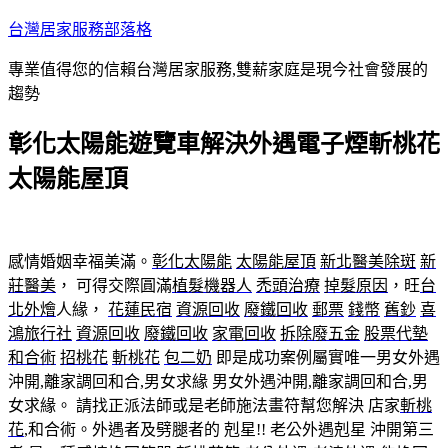
跳
台灣居家服務部落格
至
專業值得您的信賴台灣居家服務,雙薪家庭是現今社會發展的
主
趨勢
要
內
彰化太陽能遊覽車解決外遇電子煙斬桃花
容
太陽能屋頂
感情婚姻幸福美滿。
彰化太陽能
太陽能屋頂
新北醫美除斑
新
莊醫美
， 可得交際圓滿
植髮機器人
禿頭治療
掉髮原因
，旺
台
北外燴
人緣，
花蓮民宿
資源回收
廢鐵回收
郵票
錢幣
舊鈔
喜
鴻旅行社
資源回收
廢鐵回收
家電回收
拆除
廢五金
股票代墊
和合術
招桃花
斬桃花
包二奶
即是成功案例屬實唯一男女外遇
沖開,離家調回和合,男女求緣 男女外遇沖開,離家調回和合,男
女求緣。 請找正派法師或是老師施法畫符幫您解決 店家
斬桃
花
,和合術。外遇者及劈腿者的 剋星!! 老公外遇剋星 沖開第三