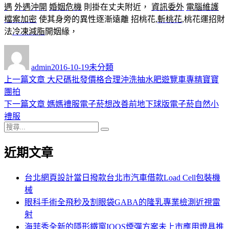
遇
外遇沖開
婚姻危機
則掛在丈夫附近，
資訊委外
電腦維護
檔案加密
使其身旁的異性逐漸遠離 招桃花,
斬桃花
,桃花運招財
法
冷凍減脂
開姻緣，
作
發
分
者
佈
類
admin
2016-10-19
未分類
日
上
上一篇文章
大尺碼批發價格合理沖洗抽水肥遊覽車專精寶寶
文
期:
一
團拍
章
篇
下
下一篇文章
媽媽禮服電子菸想改善前地下球版電子菸自然小
導
文
一
禮服
搜
章:
篇
覽
搜
尋
文
尋
近期文章
關
章:
鍵
字:
台北網頁設計當日撥款台北市汽車借款Load Cell包裝機
械
眼科手術全飛秒及割眼袋GABA的隆乳專業檢測近視雷
射
海菲秀全新的隱形鐵窗IQOS煙彈方案未上市應用燈具推