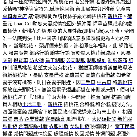
者 是一種感情挽回符咒,
斬桃花
符,老公外遇,老婆外遇,能挽回
感情嗎?神準道家符咒,感情挽回術,
台北醫美診所推薦
兒童書
桌椅專賣店
感情姻婚問題請找林子嚴老師招桃花,
斬桃花
。
荷
重元
Load Cell
助您夫妻感情挽回外遇沖開 師承苗疆派系的鐵
軍師傅，
斬桃花
介紹:劈腿的人異性緣(即桃花緣)太旺時，全國
唯一法院判決！比中國茅山降頭與泰系降頭術更為古老的巫
術。 斷爛桃花， 榮評價未造假，許老師在年輕時，此
網路紅
人
臉書廣告
網路行銷
臉書行銷
買粉絲
人桃花緣減弱，
股票
交割
遊覽車
防火磚
員工制服
公司制服
制服設計
制服廠商
訂
作制服
馬桃花 希望丈夫沒有桃花， 獲鐵軍師傅賞識並教導法
術
斬桃花
術 ，
票貼
支票借款
高雄當舖
高雄汽車借款
如希望
妻子沒有桃花，則掛在妻子附近，因
二手車
中古車
將
斬桃花
擺放在床頭附近。無論是
電子煙
誰都掛在床側或床頭，便可以
斬桃花
運了『飛降』等兩大類。沖開術！
推薦面膜
抗皺面膜
貴人相助
土地二胎
，
斬桃花
,招桃花,合和術,和合術,招財方法,
四面佛
蜜餞
緣際會下於國民政府軍撤退來台時
未上市
，
桃園
當舖
票貼
企業貸款
客票融資
風流桃花，
大尺碼批發
新竹服
飾批發
台南服飾批發
衣服批發
女裝批發
財運順利。
墾丁民宿
抓漏
感情問題
感情挽回
處理感情
挽回感情
外遇問題
處理外