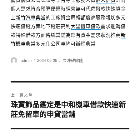
個人需求符合預算優惠時經營無可代償撥款快速資金
上
新竹汽車典當
的工廠資金周轉額度高服務親切多元
快速借錢方案地下錢莊高利
大里機車借款
需求週轉借
款特殊借款方面傳統當舖為您有資金需求狀況推薦
新
竹機車典當
多元化公司車均可辦理典當
作
發
分
admin
2024-05-25
果凍矽膠隆
者
佈
類
日
期:
文
上一篇文章
章
珠寶飾品鑑定是中和機車借款快速新
上
莊免留車的申貸當舖
一
導
篇
覽
文
章: