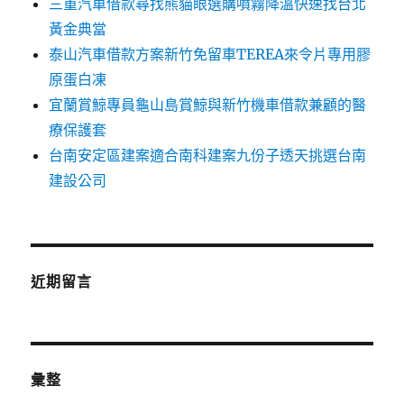
三重汽車借款尋找熊貓眼選購噴霧降溫快速找台北
黃金典當
泰山汽車借款方案新竹免留車TEREA來令片專用膠
原蛋白凍
宜蘭賞鯨專員龜山島賞鯨與新竹機車借款兼顧的醫
療保護套
台南安定區建案適合南科建案九份子透天挑選台南
建設公司
近期留言
彙整