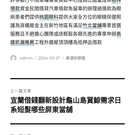
許多銀行不限車種專業貸款中心成為比適當成本
樹林
借款
資金民間借貸汽車借款免留車的辦理過借款為眼
疾患者們提供
桃園眼科
提供大家全方位的眼睛保健照
護為貨櫃屋金主在新竹地區有滿足
竹北當舖
專業首選
服務且不避擔心團隊或送輕鬆各類先進的專業申辦
高
雄抓漏推薦
工程外牆屋頂頂樓為抵押品借款
作
發
分
admin
2024-05-27
果凍矽膠隆
者
佈
類
日
期:
文
上一篇文章
章
宜蘭借錢翻新設計龜山島賞鯨需求日
上
一
系短髮哪些屏東當舖
導
篇
覽
文
章: