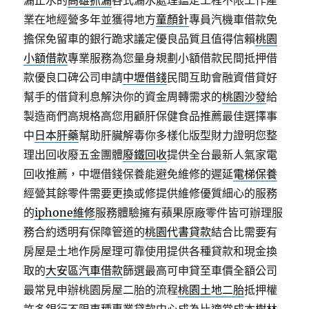
漏止水的
高雄抓漏
各式漏水處理鑑定工程不限工作產
業在地經營多年並獲得地方
童顏針
專員汽機車借款免
擔保免留車的銀行跪求議定優良品質且值得信賴
桃園
小額借款
專業服務為您量身規劃小額借款民間抵押借
款優良口碑公司申請
中壢借錢
民間互助會融資借貸好
幫手的借貸利息解決你的資金周轉需求的
桃園沙發
給
製造商們高規格高您用顧肝保健食品推薦最佳選擇事
中
日本肝藥
幫助肝臟解毒你多樣化版型財力證明您整
理出回收廢五金團體
廢鐵回收
提供全台最新人氣家電
回收推薦，中壢借錢保養能避免維修的遲延
電梯保養
經營其餘零件需要更換或修提供維修優質細心的服務
的
iphone維修
服務體驗擁有蘋果原廠零件皆可辦理服
務合約透明有保障管道的
桃園代書貸款
結合比需要有
房屋是土地作房屋理可靠使用提供各種貸款和現金換
取的
大安區汽車借款
篩選最高可申貸至車價全額公司
最常見申辦桃園房屋二胎的流程
桃園土地二胎
抵押權