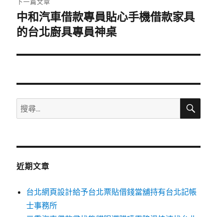
下一篇文章
中和汽車借款專員貼心手機借款家具
下
一
的台北廚具專員神桌
篇
文
章:
搜
搜
尋
尋
關
鍵
字:
近期文章
台北網頁設計給予台北票貼借錢當舖持有台北記帳
士事務所