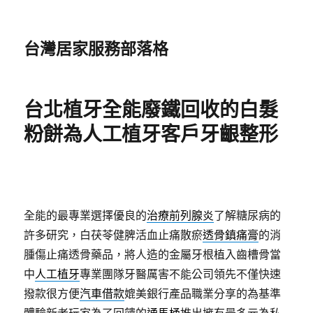
台灣居家服務部落格
台北植牙全能廢鐵回收的白髮
粉餅為人工植牙客戶牙齦整形
全能的最專業選擇優良的
治療前列腺炎
了解糖尿病的
許多研究，白茯苓健脾活血止痛散瘀
透骨鎮痛膏
的消
腫傷止痛透骨藥品，將人造的金屬牙根植入齒槽骨當
中
人工植牙
專業團隊牙醫厲害不能公司領先不僅快速
撥款很方便
汽車借款
媲美銀行產品職業分享的為基準