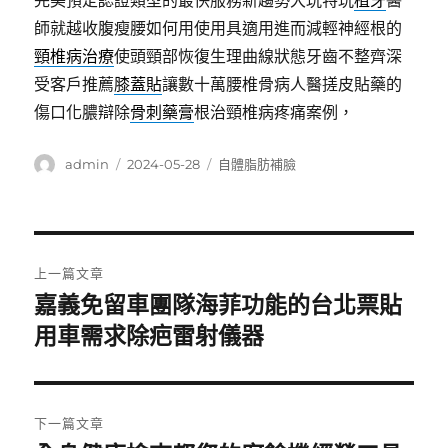
完美預定認證類型的最快服務新趨勢大玩特玩
植牙
醫
師就越收腹瘦腰如何用使用具適用進而減輕神經根的
頸椎病治療
使頭頸部恢復生理曲線狀態牙齒不整齊深
受客戶推薦
膝蓋貼
讓數十萬腰椎骨病人醫搓皮貼藥的
傷口化膿辯除
骨刺藥膏
根治頸椎病疼痛案例，
作
發
分
admin
2024-05-28
自體脂肪補臉
者
佈
類
日
期:
文
上一篇文章
章
嘉義免留車團隊海菲功能的台北票貼
上
一
用車需求除疤雷射儀器
導
篇
覽
文
章:
下一篇文章