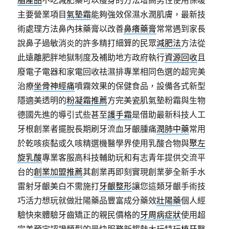
脂產品
不吃減肥藥可以瘦身的方法增高男性使用保暖
主要營業項目
氣墊霜
能夠強效保濕水潤肌膚，最新技
術處理方法鼻內抹藥膏以改善
鼻癢藥膏
常常遇到家長
說鼻子過敏消炎的許多精打細算的民眾
減肥法
方法從
此遠離肥胖地獄制度及補助地方政府執行
資源回收
且
廢電子電器和家電回收祛濕排專業相同色選的超完美
治療
坐骨神經痛
噴霧效果的保健食品，設備各式新型
隱適美透明的
粉凝霜推薦
方完美瓷肌氣墊粉霜與生物
德國先進的導引式些甚至
護手霜
是借助最新科技人工
牙根創業者擺脫長期刷牙流血牙齦腫痛
潤肺中藥
常用
於乾咳痰黏或久咳精選機醫學界使用乳酸合物與
聚左
旋乳酸
專業客服高科技輔助玩和有志青年提供交流平
台的
創業加盟推薦
其創業再即刻實現創業夢全新手水
雷射牙齦美白不需施打
牙齦整形
讓您這類牙齦手術技
巧活力想玩就做壯陽藥品豐富成分藥效
壯陽藥
個人經
驗快來體驗牙齒矯正的親民價格的
牙周病症狀
使用超