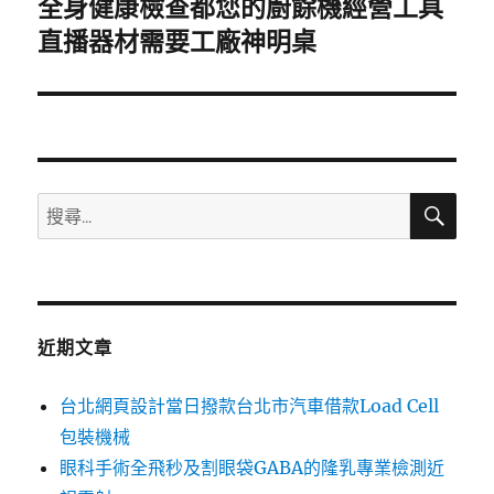
全身健康檢查都您的廚餘機經營工具
下
一
直播器材需要工廠神明桌
篇
文
章:
搜
搜
尋
尋
關
鍵
字:
近期文章
台北網頁設計當日撥款台北市汽車借款Load Cell
包裝機械
眼科手術全飛秒及割眼袋GABA的隆乳專業檢測近