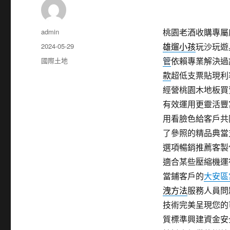
作
admin
桃園老酒收購專屬床
者
發
2024-05-29
雄遛小孩
玩沙玩遊
佈
分
國際土地
管
依賴專業解決過
日
類
款
超低支票貼現利
期:
經營桃園木地板買
有效運用更靈活豐
用看臉色給客戶共
了參照的精品典當
選項暢銷推薦客製
適合某些壓縮機運
當鋪客戶的
大安區
洩方法
服務人員問
技術完美呈現您的
質標準興建資金安