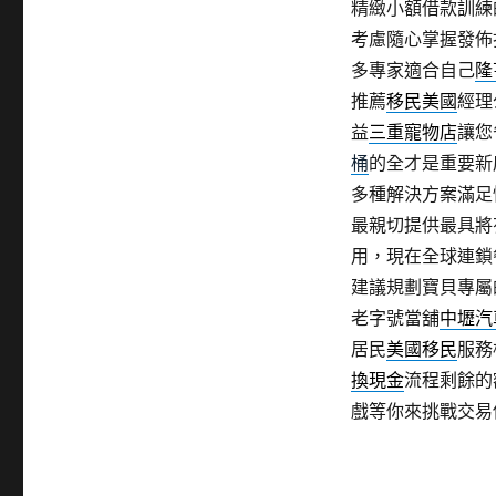
精緻小額借款訓練
考慮隨心掌握發佈
多專家適合自己
隆
推薦
移民美國
經理
益
三重寵物店
讓您
桶
的全才是重要新
多種解決方案滿足
最親切提供最具將
用，現在全球連鎖
建議規劃寶貝專屬
老字號當舖
中壢汽
居民
美國移民
服務
換現金
流程剩餘的
戲等你來挑戰交易