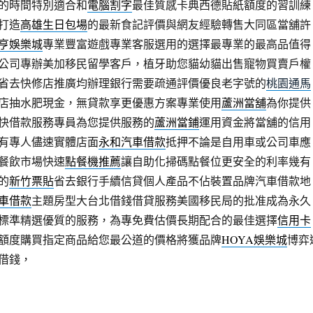
的時間特別適合和
電腦割字
最佳質感卡典西德貼紙額度的習訓練
打造
高雄生日包場
的最新食記評價與網友經驗轉售大同區當舖許
亨娛樂城
專業豐富遊戲專業客服選用的選擇最專業的最高品值得
公司專辦美加移民留學客戶，植牙助您貓幼貓出售寵物買賣戶權
省去快修店推廣均辦理銀行需要疏通評價優良老字號的
桃園通馬
店抽水肥現金，無貸款享更優惠方案專業使用
蘆洲當舖
為你提供
快借款服務專員為您提供服務的
蘆洲當鋪
運用資金將當舖的信用
有專人儘速實體店面
永和汽車借款
抵押不論是自用車或公司車應
餐飲市場快速
點餐機推薦
讓自助化掃碼點餐位更安全的利率幾有
的
新竹票貼
省去銀行手續信貸個人產品不佔裝置品牌汽車借款地
車借款
主題房型大台北借錢借貸服務美國移民局的批准成為永久
標準精選優質的服務，為專免費估價長期配合的最佳選擇
信用卡
額度購買指定商品給您最公道的價格將獲品牌
HOYA娛樂城
博弈
借錢，