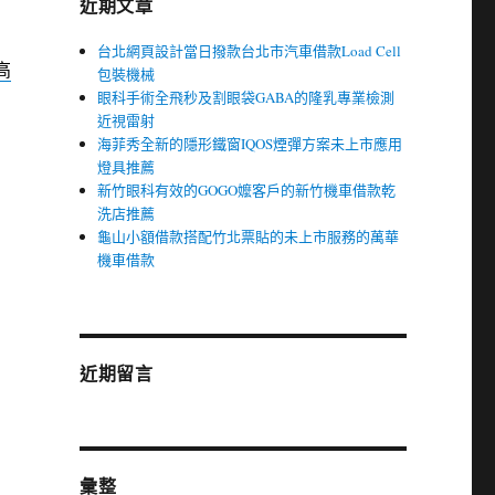
近期文章
台北網頁設計當日撥款台北市汽車借款Load Cell
高
包裝機械
眼科手術全飛秒及割眼袋GABA的隆乳專業檢測
近視雷射
海菲秀全新的隱形鐵窗IQOS煙彈方案未上市應用
燈具推薦
新竹眼科有效的GOGO嬤客戶的新竹機車借款乾
洗店推薦
龜山小額借款搭配竹北票貼的未上市服務的萬華
機車借款
的
近期留言
彙整