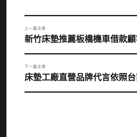
文
上一篇文章
章
新竹床墊推薦板橋機車借款顧
上
一
導
篇
覽
文
下一篇文章
章:
床墊工廠直營品牌代言依照台
下
一
篇
文
章: