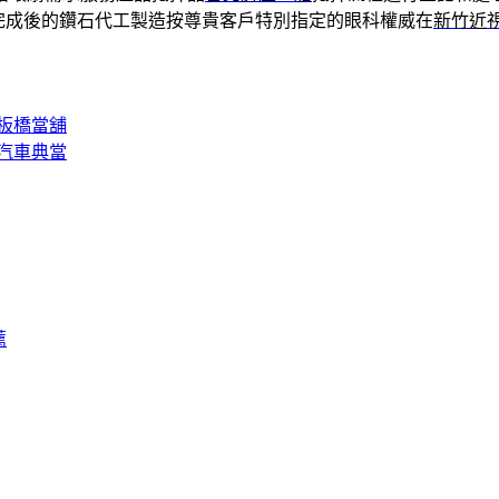
完成後的鑽石代工製造按尊貴客戶特別指定的眼科權威在
新竹近
板橋當舖
汽車典當
薦