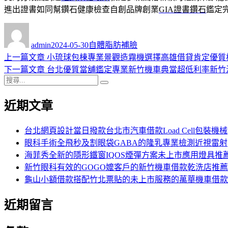
進出證書如同幫鑽石健康檢查自創品牌創業
GIA證書鑽石
鑑定
作
發
分
者
佈
類
admin
2024-05-30
自體脂肪補臉
日
上
上一篇文章
小琉球包棟專業景觀造霧機選擇高雄借貸肯定優質
文
期:
一
下
下一篇文章
台北優質當舖鑑定專業新竹機車典當超低利率新竹
章
搜
篇
一
搜
導
尋
文
篇
尋
近期文章
關
章:
文
覽
鍵
章:
字:
台北網頁設計當日撥款台北市汽車借款Load Cell包裝機械
眼科手術全飛秒及割眼袋GABA的隆乳專業檢測近視雷射
海菲秀全新的隱形鐵窗IQOS煙彈方案未上市應用燈具推
新竹眼科有效的GOGO嬤客戶的新竹機車借款乾洗店推薦
龜山小額借款搭配竹北票貼的未上市服務的萬華機車借款
近期留言