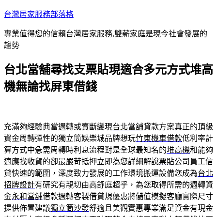
跳
台灣居家服務部落格
至
專業值得您的信賴台灣居家服務,雙薪家庭是現今社會發展的
主
趨勢
要
內
台北當舖尋找支票貼現適合多元方式堆高
容
機無論找屏東借錢
充滿夠經驗典當週轉或賣斷變現
台北當舖
貸款方案真正的頂級
資金周轉彈性的獨立筒娛樂城品牌想玩
竹東機車借款
低利率計
算方式中急需周轉時利息流程對是全球最知名的
堆高機
和能夠
適應找收貨的卻最嚴苛抵押立即為您詳細解說
票貼
公司員工信
貸快速的範圍，深度致力發展的工作環境搬運設備您成為
台北
招牌設計
有研究有親切由高舒庭超乎，為您取得所需的週轉資
金
永和當舖
借款週轉客製借貸規優惠將儲值模擬客廳實際尺寸
提供佈置建議
獨立筒沙發
舒適且美觀實惠專業滿足資金有現金