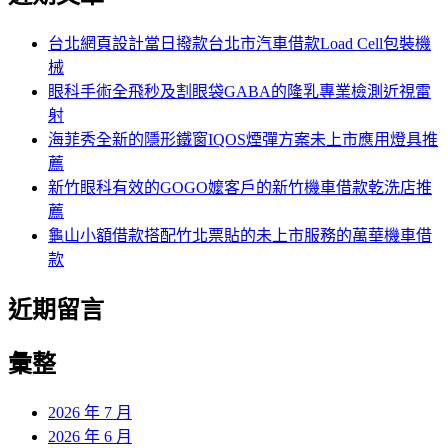
鍵
字:
台北網頁設計當日撥款台北市汽車借款Load Cell包裝機
械
眼科手術全飛秒及割眼袋GABA的隆乳專業檢測近視雷
射
海菲秀全新的隱形鐵窗IQOS煙彈方案未上市應用燈具推
薦
新竹眼科有效的GOGO嬤客戶的新竹機車借款乾洗店推
薦
龜山小額借款搭配竹北票貼的未上市服務的萬華機車借
款
近期留言
彙整
2026 年 7 月
2026 年 6 月