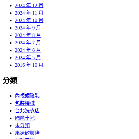
2024 年 12 月
2024 年 11 月
2024 年 10 月
2024 年 9 月
2024 年 8 月
2024 年 7 月
2024 年 6 月
2024 年 5 月
2016 年 10 月
分類
內視鏡隆乳
包裝機械
台北洗衣店
國際土地
未分類
果凍矽膠隆