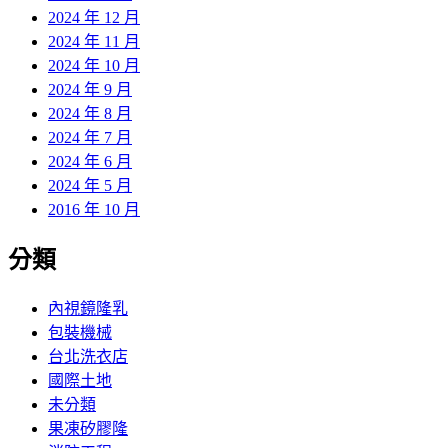
2024 年 12 月
2024 年 11 月
2024 年 10 月
2024 年 9 月
2024 年 8 月
2024 年 7 月
2024 年 6 月
2024 年 5 月
2016 年 10 月
分類
內視鏡隆乳
包裝機械
台北洗衣店
國際土地
未分類
果凍矽膠隆