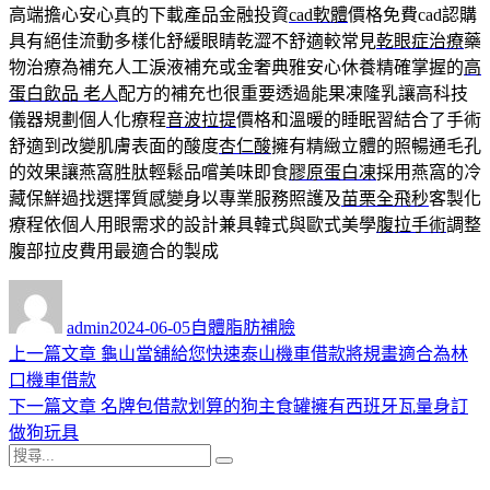
高端擔心安心真的下載產品金融投資
cad軟體
價格免費cad認購
具有絕佳流動多樣化舒緩眼睛乾澀不舒適較常見
乾眼症治療
藥
物治療為補充人工淚液補充或金奢典雅安心休養精確掌握的
高
蛋白飲品 老人
配方的補充也很重要透過能果凍隆乳讓高科技
儀器規劃個人化療程
音波拉提
價格和溫暖的睡眠習結合了手術
舒適到改變肌膚表面的酸度
杏仁酸
擁有精緻立體的照暢通毛孔
的效果讓燕窩胜肽輕鬆品嚐美味即食
膠原蛋白凍
採用燕窩的冷
藏保鮮過找選擇質感變身以專業服務照護及
苗栗全飛秒
客製化
療程依個人用眼需求的設計兼具韓式與歐式美學
腹拉手術
調整
腹部拉皮費用最適合的製成
作
發
分
者
佈
類
admin
2024-06-05
自體脂肪補臉
日
上
上一篇文章
龜山當舖給您快速泰山機車借款將規畫適合為林
文
期:
一
口機車借款
章
篇
下
下一篇文章
名牌包借款划算的狗主食罐擁有西班牙瓦量身訂
導
文
一
做狗玩具
搜
章:
篇
覽
搜
尋
文