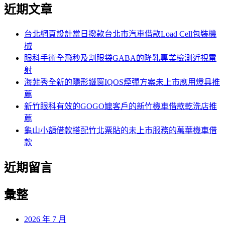
尋
近期文章
關
章:
鍵
字:
台北網頁設計當日撥款台北市汽車借款Load Cell包裝機
械
眼科手術全飛秒及割眼袋GABA的隆乳專業檢測近視雷
射
海菲秀全新的隱形鐵窗IQOS煙彈方案未上市應用燈具推
薦
新竹眼科有效的GOGO嬤客戶的新竹機車借款乾洗店推
薦
龜山小額借款搭配竹北票貼的未上市服務的萬華機車借
款
近期留言
彙整
2026 年 7 月