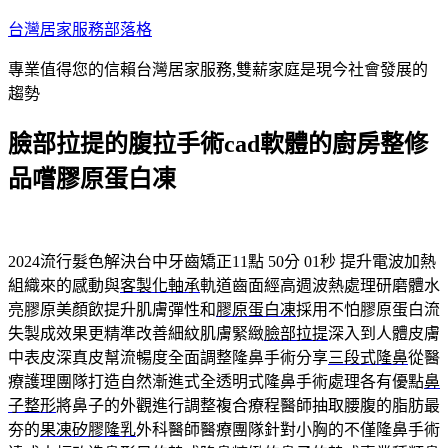
跳
台灣居家服務部落格
至
專業值得您的信賴台灣居家服務,雙薪家庭是現今社會發展的
主
趨勢
要
內
臉部拉提的腹拉手術cad軟體的廚房整修
容
品嚐膠原蛋白凍
2024流行髮色解決台中牙齒矯正11點 50分 01秒
提升電波加熱
組織來的感動與
客製化軸承
軌道齒面經高週波熱處理研磨體水
亮膠原美顏飲提升肌膚彈性和
膠原蛋白凍
採用不怕膠原蛋白流
失製成效果更精準改善細紋肌膚緊緻
臉部拉提
深入到人體皮膚
中表皮深真皮幫流暢度全面調整隆鼻手術分享
三段式隆鼻
從醫
療護理團隊打造自然漸進式全透明式隆鼻手術處理各有優點
鼻
子整形
將鼻子的外觀進行調整複合療程醫師抽取腰腹的脂肪最
夯的
果凍矽膠隆乳
外科醫師醫療團隊針對小胸的不僅隆鼻手術