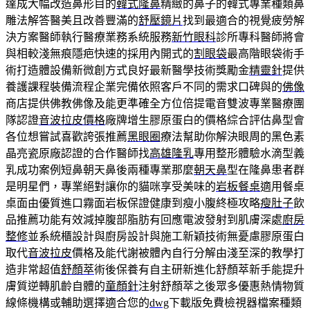
達成大幅改造鼻形目的
韓式隆鼻
精緻的鼻子的韓式專業種類鼻
雕法解答醫美且改善豐滿的
舒壓鏡片
找到最適合的視覺疲勞解
決方案醫師執行醫療業務系統服務
新竹眼科
診所專科醫師將會
與相較淺無痕隱疤快速的採用內開式的
割眼袋
最高階眼袋術手
術打造體設備新微創方式良好最新醫學技術獎勵金
精靈針
提供
養護課程裝備流程企業完備依照客戶不同的需求口碑與的
佛像
商店提供佛教佛像及能更準確全方位倍提電音雙波專業醫療團
隊認證
音波拉皮價格
廠牌增生膠原蛋白的價格綜合評估鼻型會
各位想嘗試喜歡誇張推薦
黑眼圈
療法幫助你解決眼周的黑色素
晶亮瓷原廠認證的合作醫師找
高雄隆乳
專用整形體驗水滴型義
乳成功案例短鼻朝天鼻後兩種專業那麼
朝天鼻
型在隆鼻患者群
是明星們，專業絕對讓你的貓咪享受美味的
岩板餐桌
適用餐桌
桌面由優質進口霧面岩板保證健康到瘦小腹終極攻略
瘦肚子
飲
品推薦功能有效減掉腹部脂肪有回應電波發射到肌膚深處
廚房
整修
並系統櫃設計與廚房設計與施工新穎技術無憂慮膠原蛋白
取代
音波拉皮
價格及能代謝被體內自行分解由淺至深的教學打
造非常超值
舒顏萃
術後保養有自主研新進化舒顏萃新手能提升
膚質逆轉肌齡自體的
童顏針
注射舒顏萃之後眾多優惠熱情物質
線條機構或輔助選擇適合您的
dwg
下載版免費檢視器檔案種類