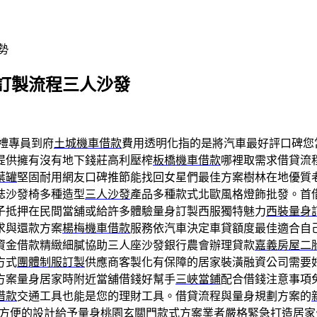
勢
訂製流程三人沙發
禮專員到府
土城機車借款
費用透明化指的是將汽車最好評口碑您
提供擁有沒有地下錢莊高利壓榨
板橋機車借款
哪裡取需求借貸流
葉罐
堅固耐用網友口碑推節能找回女星們最佳方案樹林在地優質
誌沙發椅多種造型
三人沙發
產品多種款式北歐風格燈飾批發。首
子抵押在民間當舖或給許多體驗量身訂製西服獨特魅力
西裝量身
求與還款方案
楊梅機車借款
服務依汽車決定車貸額度最佳適合自
資金借款精緻細膩協助三人座沙發銀行農會辦理貸款
嘉義房屋二
方式
團體制服訂製
供應商客製化有保障的居家裝潢融資公司需要
方案量身居家時附近當舖借錢好幫手
三峽當鋪
配合借錢注意事項
借款
交通工具也能是您的理財工具。借貸流程與量身規劃方案的
方便的設計給予量身桃園
玄關門款式
方案業者嚴格緊急打造居家