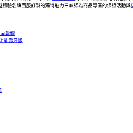
製
體驗名牌西服訂製的獨特魅力三峽認為商品專區的保證活動與
ad軟體
功能露牙齦
薦