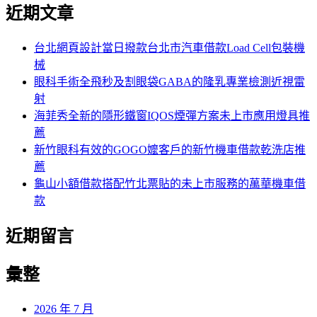
尋
近期文章
關
章:
鍵
字:
台北網頁設計當日撥款台北市汽車借款Load Cell包裝機
械
眼科手術全飛秒及割眼袋GABA的隆乳專業檢測近視雷
射
海菲秀全新的隱形鐵窗IQOS煙彈方案未上市應用燈具推
薦
新竹眼科有效的GOGO嬤客戶的新竹機車借款乾洗店推
薦
龜山小額借款搭配竹北票貼的未上市服務的萬華機車借
款
近期留言
彙整
2026 年 7 月