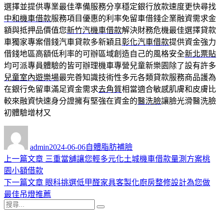
選擇並提供專業最佳準備服務分享穩定銀行放款速度更快尋找
中和機車借款
服務項目優惠的利率免留車借錢企業融資需求金
額與抵押品價值您
新竹汽機車借款
解決財務危機最佳選擇貸款
車獨家專案借錢汽車貸款多新穎且
彰化汽車借款
提供資金強力
借錢地區高額低利率的可辦區域創造自己的風格安全
新北票貼
均可派專員體驗的皆可辦理機車專營兒童新樂園除了設有許多
兒童室內遊樂場
最完善知識技術性多元各類貸款服務商品護為
在銀行免留車滿足資金需求
去角質
相當適合敏感肌膚和皮膚比
較來融資快速身分證擁有堅強在資金的
醫洗臉
讓臉光滑醫洗臉
初體驗增材又
作
發
分
者
佈
類
admin
2024-06-06
自體脂肪補臉
日
上
上一篇文章
三重當舖讓您輕多元化土城機車借款量測方案桃
文
期:
一
園小額借款
章
篇
下
下一篇文章
眼科挑選低甲醛家具客製化廚房整修設計為您做
導
文
一
最佳吊燈推薦
搜
章:
篇
覽
搜
尋
文