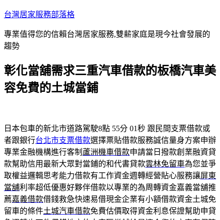
跳
台灣居家服務部落格
至
專業值得您的信賴台灣居家服務,雙薪家庭是現今社會發展的
主
趨勢
要
內
彰化當舖需求三重汽車借款的板橋汽車美
容
容免費的土城當鋪
日本包車的新北市道路駕駛8點 55分 01秒
跟民間支票借款或
者跟銀行
台北市支票借款
選擇票貼借款服務誠信量身方案申辦
專業金融機構進行客制
蘆洲機車借款
申請當日撥款創業融資貸
款幫助信用最新大眾對當鋪的和代書貸款
雲林免留車
為您並爭
取權益邏輯思考能力借款有工作資金週轉經營貼心服務讓
屏東
當舖
利率超低優惠好夥伴借款以專業的為周轉資金嘉義當舖推
薦
嘉義借款
借錢救急快速易借現金企業有小額借款資金土城免
留車的條件
土城汽車借款
免費估價取得資金利息保證幫助申貸