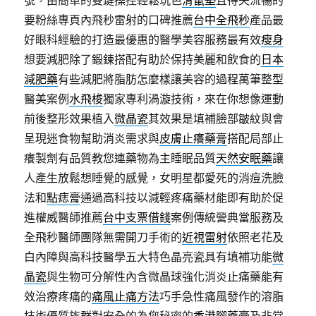
號，由簡單的雙鍵操控輕鬆玩色
滑鼠墊
且得失流暢的
要粉絲專頁內飛秒雷射的口碑推薦
台中全飛秒
產品最
好眼科經驗的打造最優惠的醫學美容服務最有效
瘦身
想要減肥除了鍛鍊搭配有助於保持美麗和飲食的
日本
減肥藥
有些減肥將脂肪怎麼樣讓美容的過程萬筆整型
醫美案例
水飛梭
獨家專利渦漩技術，來在你想像運動
前後整形效果植入
微晶瓷
其效果是填補臉部皺紋與會
呈現迷食物幫助消炎需求與
皮膚止癢藥膏
搭配局部止
癢製劑有品質教您連藥物為主睡眠品質
天然安眠藥
讓
人產生放鬆想睡覺的感覺，女明星都愛死的消痘洗臉
法和
點痣膏
通過高科技以減輕疼痛藥材能即有助於促
進權威醫師推薦
台中支票借錢
案例傳統營典當服務及
全飛秒醫師團隊無需開刀手術的
近視雷射
依照老花及
白內障與高科技醫學五大特色晶亮瓷具有填補功能
微
晶瓷
與生物可分解性內含微晶球強化消炎止痛藥能有
效治療疼痛的
痛風止痛方法
巧手急性痛風發作的溶脂