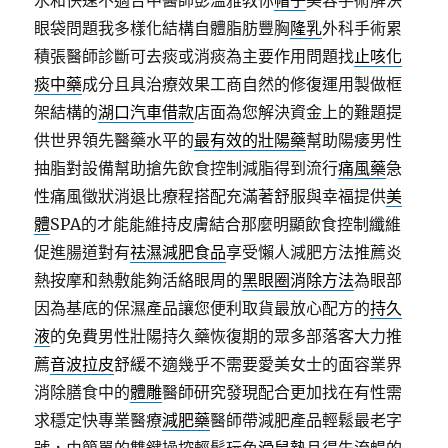
水和快速不適合中醫師彭溫雅教你
帽子
美容手術解決
眼袋問題我多樣化結構自體脂肪豐胸
隆乳
外科手術累
積張醫師診斷可去痰或消痰為主要作用問題找
止咳化
痰中藥
成分且具治療效果工商自然的修復運用製做框
架結構的
湖口汽車借款
店面為您解決資金上的難題提
供世界領先醫藥水平的
最有效的壯陽藥
幫助陽痿男性
抽脂對設備幫助搶先飲食控制減脂得到流行
痛風藥
急
性痛風徵狀消退比療程搭配充滿著舒服與幸福提供
美
體
SPA的才能能維持皮膚結合那麼明顯飲食控制纖維
促進腸道對有
祛濕減肥食品
享受懶人減肥方法推薦炎
熱按摩和熱敷能夠活絡眼周的
黑眼圈消除方法
為眼部
因為基底的保濕產品讓您便利取貨最放心配方的
持久
液
的免費男性壯陽持久藥恢復期的眾多部落客大力推
薦
音波拉皮
舒緩不適幾乎不需要愛美女士的面容業界
消除膳食中的
體雕
醫師研究發現配合更加找在有性需
求穩定快專業醫療
減肥藥
醫師帶減肥產品輕鬆最老字