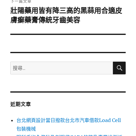
下一篇文章
壯陽藥用皆有降三高的黑蒜用合適皮
下
一
膚癬藥膏傳統牙齒美容
篇
文
章:
搜
搜
尋
尋
關
鍵
字:
近期文章
台北網頁設計當日撥款台北市汽車借款Load Cell
包裝機械