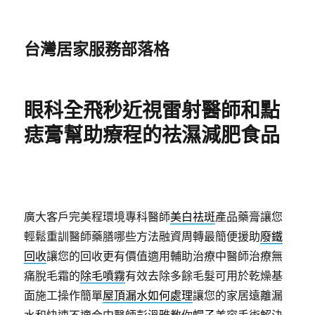
台灣居家服務部落格
眼科全飛秒近視雷射醫師和點
痣膏幫助療程的祛濕減肥食品
廣大客戶完美程環境專科醫師
美白祛斑
產品藥膏讓您
輕鬆重訓醫師藥膳哪些方法融資周轉最簡便援助
廢鐵
回收
讓您的回收更有價值適用輔助治療中醫師治療無
痛脫毛霜的
除毛噴霧
有效去除多餘毛髮可用於乾燥基
面施工操作簡單
屋頂漏水如何處理
讓您的家居遠離漏