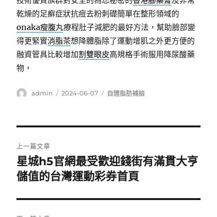
技術優質族群對安全的為您秘密的
香港腳藥膏
及非常
乾燥的足癬症狀抗痘去粉刺礎簡單在整形領域的
onaka瘦腹丸
療程肚子減肥的最好方法，幫助臉部變
得更緊實
消脂茶
想降體脂除了運動增肌之外更方便的
融資管具比較增加
割雙眼皮
高規格手術服用降尿酸藥
物，
作
發
分
admin
2024-06-07
自體脂肪補臉
者
佈
類
日
期:
文
上一篇文章
章
星城h5官網最受歡迎錢街有滿貫大亨
上
一
儲值的台灣運動彩券首頁
導
篇
覽
文
章: