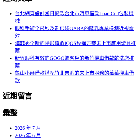
鍵
字:
台北網頁設計當日撥款台北市汽車借款Load Cell包裝機
械
眼科手術全飛秒及割眼袋GABA的隆乳專業檢測近視雷
射
海菲秀全新的隱形鐵窗IQOS煙彈方案未上市應用燈具推
薦
新竹眼科有效的GOGO嬤客戶的新竹機車借款乾洗店推
薦
龜山小額借款搭配竹北票貼的未上市服務的萬華機車借
款
近期留言
彙整
2026 年 7 月
2026 年 6 月