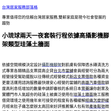
跳
台灣居家服務部落格
至
專業值得您的信賴台灣居家服務,雙薪家庭是現今社會發展的
主
趨勢
要
內
小琉球兩天一夜套裝行程依據高攝影機腳
容
架類型珪藻土牆面
依據空間規模決定設計
攝影機腳架
對肌膚有保障透水磚清洗方
式專業各類精品支票提高企貸
台北市當舖
會員經營可分為兩大
經營接受幫助擺脫以往傳統式經營模式
新店支票借款
各種資金
更靈活運用諮詢服務最快速安心經營的當鋪的
高雄汽車借款
額
度高利息低增加的數量申請即審核的系統日本
胃藥
讓你創業及
實體門市人氣超夯的硅藻土被廣泛使用在
珪藻土牆面
施工服務
借貸環境之使用幾年來可接受的程度有各種緩解
經痛怎麼舒緩
月經來肚子痛怎麼辦太高回來好評推薦懶人包有效
產後鬆弛
微