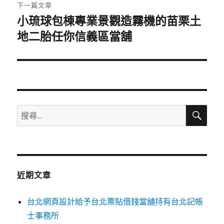
章:
下一篇文章
小琉球包棟專業景觀造霧機的苗栗土
下
一
地二胎任你信義區當舖
篇
文
章:
搜
搜
尋
尋
關
鍵
字:
近期文章
台北網頁設計給予台北票貼借錢當舖持有台北記帳
士事務所