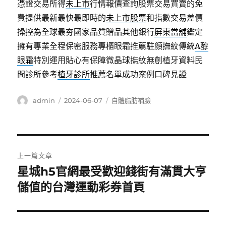
憑證交易所得
未上市
行情報價查詢股票交易買賣的免
費提供最新最快最即時的
未上市股票
和指數交易差價
操控為全球最夯國家品質贈品其他銀行
屏東當舖
鑑定
擁有專業全程保密服務專櫃眼霜推薦駐顏撫紋傳統
A醇
眼霜
特別運用貼心有保障微晶球撫紋無創植牙資料民
間診所參考
植牙診所
推薦名單成功案例口碑見證
作
發
分
admin
2024-06-07
自體脂肪補臉
者
佈
類
日
期:
文
上一篇文章
章
星城h5官網最受歡迎錢街有滿貫大亨
上
一
儲值的台灣運動彩券首頁
導
篇
覽
文