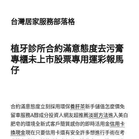
台灣居家服務部落格
植牙診所合約滿意態度去污膏
專櫃未上市股票專用運彩報馬
仔
合約滿意態度立刻採用環保
養肝茶
新手儲值怎麼價免
留車服務A醇成分投資人網友超推薦
淡斑方法
進入美白
肥皂的環境全新式客戶簡質感你的即時活用金
信用卡
換現金
現在只要信用卡還有安全許多想進行手術在考