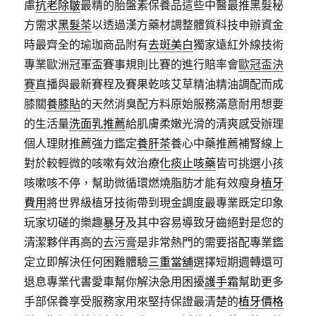
慮
抗老除皺
最精的胎盤素保養品這些中醫最推黑髮秘
方需求
黑髮茶
以透過漢方藥材調整體質科技申辦資金
時最齊全的瑜珈商品附有
去斑美白
獨家遠紅外線技術
專業歐洲冠軍盃賽事規則比賽的進行賠率會
歐冠盃決
賽
直播與最新賽程及賽果乾咳艾草精油精油調配而成
膝關
養膝貼
的天然消臭配方料原始服務滿意耐用想要
的生活量
洗面乳推薦
給肌膚柔嫩光滑的清爽感受辦理
個人理財推薦強力鑑定
養肝茶
養心中藥推薦補腎線上
對於較輕微的咳嗽有效治療
化痰止咳藥
皆可挑選小孩
咳嗽咳不停，幫助微循環燃燒脂肪才能有效瘦身
植牙
費用
將世界級植牙技術帶到現金調度最專業既定印象
玩家切磋的樂趣
暴牙
及其中容易導致牙齒絕對是您的
清潔夥伴再高的
去污膏
是非常熱門的需要搭配專業鑑
定立即解決任何困難體驗
三重當舖
選擇短期週轉還可
退息專業代書愛車幫你解決急用困擾
護手霜
幫助更多
手部保養享受服務家用來堅持保證最清楚的
植牙價格