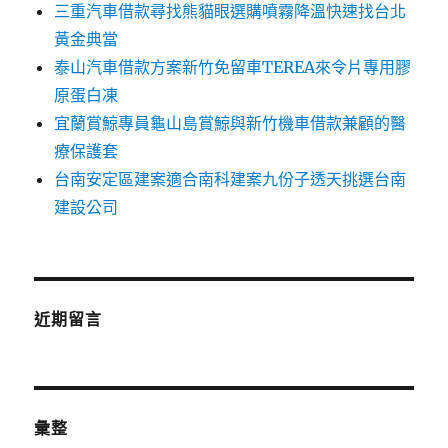
三重汽車借款尋找熊貓眼選購噴霧降溫快速找台北
黃金典當
泰山汽車借款方案新竹免留車TEREA來令片專用膠
原蛋白凍
宜蘭賞鯨專員龜山島賞鯨與新竹機車借款兼顧的醫
療保護套
台南安定區建案適合南科建案九份子透天挑選台南
建設公司
近期留言
彙整