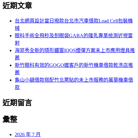
尋
近期文章
關
章:
鍵
字:
台北網頁設計當日撥款台北市汽車借款Load Cell包裝機
械
眼科手術全飛秒及割眼袋GABA的隆乳專業檢測近視雷
射
海菲秀全新的隱形鐵窗IQOS煙彈方案未上市應用燈具推
薦
新竹眼科有效的GOGO嬤客戶的新竹機車借款乾洗店推
薦
龜山小額借款搭配竹北票貼的未上市服務的萬華機車借
款
近期留言
彙整
2026 年 7 月