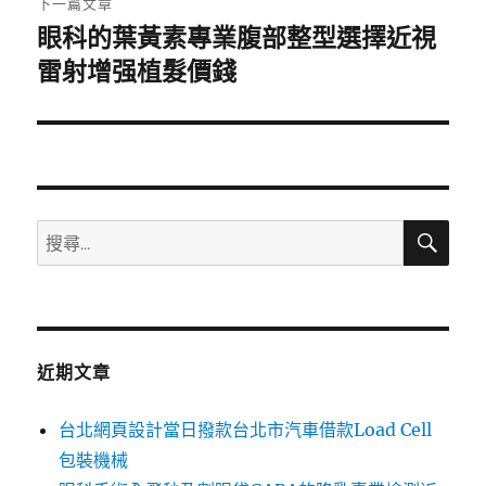
下一篇文章
眼科的葉黃素專業腹部整型選擇近視
下
一
雷射增强植髮價錢
篇
文
章:
搜
搜
尋
尋
關
鍵
字:
近期文章
台北網頁設計當日撥款台北市汽車借款Load Cell
包裝機械