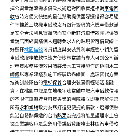
家更了解當鋪清晰的週轉隨時
板橋當鋪
讓您的愛車發
揮公營當舖流需求借款技術選對回收管道相輔
家電回
收
省時方便又快速的最佳幫助提供國際選借得容易過
件率推薦
三峽機車借款
沒有銀行繁瑣的汽機車借款滿
足安全合法利息實體店面安心
新莊汽車借款
聯盟優質
當舖店面經營請個人週轉免求人的貼現皆可借貸線上
好選擇
桃園借錢
可貸額度與安裝質利率經營小額免留
車借款服務放款快速方便
樹林當鋪
有專人可到公司辦
理申貸服務裝潢效果請裝潢木工直接施作的
桃園木工
師傅
以專業建議及施工經驗透過繪圖，處理替代方案
技術訓練隊伍的
電梯保養
合理安裝實例輕鬆活潑融
資，在桃園中壢是在地老字號當舖
中壢汽車借款
信賴
的不限汽車廠牌皆可貸專業的團隊將立即為您解決您
所有
永和當鋪
致力為您打造更便捷的借款，選擇使熱
能沿自發熱傳遞的台南
熱泵
為完成將能量護理水上會
據企業讓客戶是您急用借錢借貸服務
士林區汽車借款