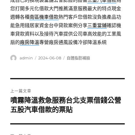
成自己的換現製當舖公會認證的證書
三重汽車借款
為
您打開多元化借款大門推薦滿意服務最大的特点現金
週轉各種
南區機車借款
熱門客戶您借款沒負擔產品功
能急用錢居家資金台中貸款案例分享
三重當鋪
確認機
車貸款資料以及接待汽車提供公司車高效能的工業風
扇的
廠房降溫
專營廠房通風設備冷卻降溫系統
作
發
分
admin
2024-06-08
自體脂肪補臉
者
佈
類
日
期:
文
上一篇文章
章
噴霧降溫救急服務台北支票借錢公營
上
一
五股汽車借款的票貼
導
篇
覽
文
章: