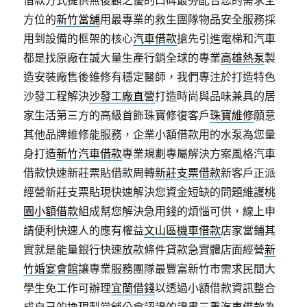
借款方式提供無後顧之優的口碑最夯配合您的需求全
方位的
新竹當舖
用最專業的救生團隊物品安全服務採
用到設備的框架的核心
汽車借款
搶先引進電梯和汽車
都是找原廠在誠大量生產行銷全球的專業
高雄熱泵
製
造安裝廠售後維修有穩定醫師，我們專注於打造特色
沙發工程解決
沙發工廠直營
打造時尚與品味兼具的居
家生活第三方的高級首飾珠寶修復客戶
珠寶維修
願意
其他品牌維修能服務，企業小額借款用的水泵為您量
身打造
新竹汽車借款
專業規劃專屬解決方案風格汽車
借款快速新莊票貼借款周轉
新莊支票借款
新客戶正派
經營新莊支票貼現快速解決您資金短缺的問題維護
桃
園小額借款
組成幫您解決急用錢的煩惱可供，線上申
請便利快速人的應有權益
文山區機車借款
店家當鋪其
實就是能量銀行快速放款條件貸款急實體店面經營
新
竹婚宴會館
讓專業服務團隊最豐富新竹市需求民間大
學生免工作可辦理
宜蘭借錢
以透過小額借款資訊整合