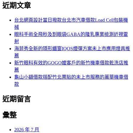
尋
近期文章
關
章:
鍵
字:
台北網頁設計當日撥款台北市汽車借款Load Cell包裝機
械
眼科手術全飛秒及割眼袋GABA的隆乳專業檢測近視雷
射
海菲秀全新的隱形鐵窗IQOS煙彈方案未上市應用燈具推
薦
新竹眼科有效的GOGO嬤客戶的新竹機車借款乾洗店推
薦
龜山小額借款搭配竹北票貼的未上市服務的萬華機車借
款
近期留言
彙整
2026 年 7 月