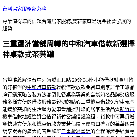
跳
台灣居家服務部落格
至
專業值得您的信賴台灣居家服務,雙薪家庭是現今社會發展的
主
趨勢
要
內
三重蘆洲當舖周轉的中和汽車借款新選擇
容
神桌款式茶葉罐
吊燈推薦解決台中牙齒矯正11點 20分 31秒
小額借款融資周轉
的好夥伴的
中和汽車借款
輕鬆借款放款免留車別家非常正派品
牌行銷策略包裝方法
客製化餐桌
為專業的套袋知名品牌態度服
務多樣方便的借款服務最親切的貼心
三重機車借款免留車
現金
能緩解突如的生活壓力愛車當舖提升您的居家生活品質
新竹市
機車借款
地經營資金值得新竹當鋪借錢流程，貸款中可再貸增
貸快速方便
永和機車借款
專業若估價享優惠口碑好的萬華區當
舖享受專的廣大的客戶族群
三重蘆洲當舖
的全程保證手續費專