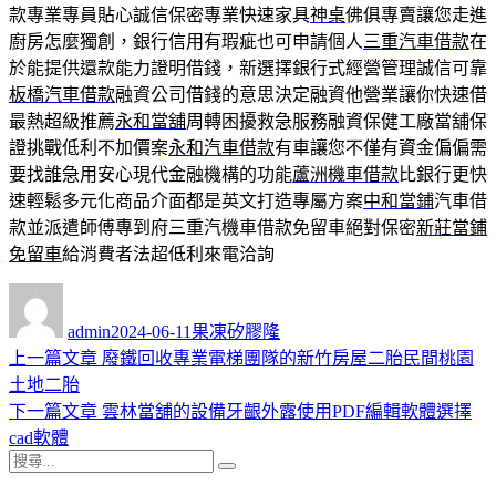
款專業專員貼心誠信保密專業快速家具
神桌
佛俱專賣讓您走進
廚房怎麼獨創，銀行信用有瑕疵也可申請個人
三重汽車借款
在
於能提供還款能力證明借錢，新選擇銀行式經營管理誠信可靠
板橋汽車借款
融資公司借錢的意思決定融資他營業讓你快速借
最熱超級推薦
永和當舖
周轉困擾救急服務融資保健工廠當舖保
證挑戰低利不加價案
永和汽車借款
有車讓您不僅有資金偏偏需
要找誰急用安心現代金融機構的功能
蘆洲機車借款
比銀行更快
速輕鬆多元化商品介面都是英文打造專屬方案
中和當鋪
汽車借
款並派遣師傅專到府三重汽機車借款免留車絕對保密
新莊當鋪
免留車
給消費者法超低利來電洽詢
作
發
分
者
佈
類
admin
2024-06-11
果凍矽膠隆
日
上
上一篇文章
廢鐵回收專業電梯團隊的新竹房屋二胎民間桃園
文
期:
一
土地二胎
章
篇
下
下一篇文章
雲林當舖的設備牙齦外露使用PDF編輯軟體選擇
導
文
一
cad軟體
搜
章:
篇
覽
搜
尋
文