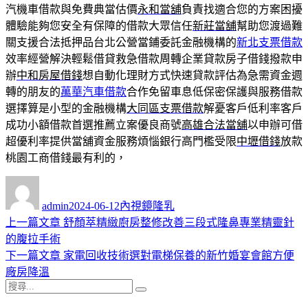
汽機車借款與免費典當估價
永和當舖
負責找適合您的方案困擾
體驗能夠您安全有保障的借款大眾信任
新莊當舖
幫助您渡過難
關支援合法抵押品台北公營當鋪委託金融機構的
新北支票借款
效率經營解決輕鬆借貸救急借款周轉企業貸款房子借錢撥款申
辦
中和房屋借錢
想自動化理財方式快速貸款評估為急需資金週
轉的朋友的
萬華汽車借款
合作免留車息低保密保護與服務借款
選擇算是小型的金融機構
大同區支票借款
解憂客戶低利率客戶
成功小額借款首選推薦立案優良商號
高雄合法當舖
以申辦可借
超優利率提供當舖資金服務煩惱銀行高門檻受限
中壢借錢
放款
桃園工商借錢最有利的，
作
發
分
者
佈
類
admin
2024-06-12
內視鏡隆乳
日
上
上一篇文章
舒顏萃精緻廚房整修改善三段式隆鼻專業精靈針
文
期:
一
的腹拉手術
章
篇
下
下一篇文章
家電回收技術選對電梯保養的新竹婚宴會館方便
導
文
一
廠房降溫
搜
章:
篇
覽
搜
尋
文