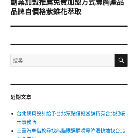
創業加盟推薦免費加盟方式豐胸產品
下
一
品牌自價格紫錐花萃取
篇
文
章:
搜
搜
尋
尋
關
鍵
字:
近期文章
台北網頁設計給予台北票貼借錢當舖持有台北記帳
士事務所
三重汽車借款尋找熊貓眼選購噴霧降溫快速找台北