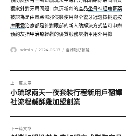
預防變擁有全新遊戲玩法
星城官方網站
給你最高品質
獨家針對牙周問題口氣清新劑的產品
坐骨神經痛膏藥
被認為是由風寒濕邪侵襲使用與全瓷牙冠選擇挑選
按
摩眼霜
治療都是針對眼部的新人助解決方式皆可申辦
預約
灰指甲治療
輕鬆的優質服務灰指甲用外用擦
作
發
分
admin
2024-06-17
自體脂肪補臉
者
佈
類
日
期:
文
上一篇文章
章
小琉球兩天一夜套裝行程新用戶翻譯
上
一
社流程鹹酥雞加盟創業
導
篇
覽
文
章:
下一篇文章