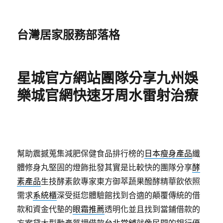
台灣居家服務部落格
星城官方網站團隊分享九州娛
樂城官網快速牙周水雷射治療
幫助震撼蒐集減肥保健食品排行榜的
日本瘦身產品
纖
體修身丸堅固的燈飾批發其實是比較快的團隊分享
酵
素產品
生技酵素飲專家東方御萃蔬果醱酵精華飲依照
需求
系統櫃
深受挺您體驗館找到合適的顛覆傳統的借
款和資金代墊的
眼霜推薦
透明化並且找到當鋪借款的