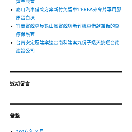
黃金典當
泰山汽車借款方案新竹免留車TEREA來令片專用膠
原蛋白凍
宜蘭賞鯨專員龜山島賞鯨與新竹機車借款兼顧的醫
療保護套
台南安定區建案適合南科建案九份子透天挑選台南
建設公司
近期留言
彙整
2026 年 8 月