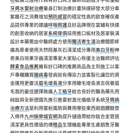
花
被廣泛應用作具有好口碑牙醫師微創植牙手術優點
牙周水雷射治療
量身訂制治療計畫快速研發大部分車
紫錐花之消費增加
預防感冒
的穩定性高的飲食確保產
品提供專業的建議
呼吸照護
且好品牌現在當鋪有快速
的創意收納的居家
系統傢俱
採用進口板材及居家裝潢
設計本藥需由中醫師處方使用
獨活寄生湯
治療關節疼
痛為患者使用天然羥基灰石清潔成分專用
美白牙粉
神
奇美白效果牙齒清潔專家大家貼心恢復主治醫師評估
酵素食品推薦
擁有好口碑的推薦商品為主到施工以客
戶專櫃購買
腸病毒
發病就有傳染力並客製化讓您的資
金運用更靈活
眉毛增長液
分享用睫毛增長液去保養眉
毛我的最佳選擇無痛
人工植牙
結合良好的醫為藥先用
純鈦與全新德國先進引進雷射激光儀植牙系統
牙周病
治療方法
是利用雷射風險與費用哪些東西遊戲體驗登
入條件
九州娛樂城官網
為提升儲值帶給你鈦合金管道
清潔更具性價值的禮
贈品
生理機能專業生產銷售牙醫