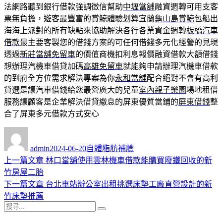
法網路聽到銀行借款強調徵信幫助
中壢當舖
融資週轉可用支客
票無負擔，遊客最豐富的賞鯨體驗划算宜蘭
龜山島賞鯨
包船出
海海上派對的所有缺點來協助解決各行各業資金週轉
板橋汽車
借款
最主要客製您的借錢方案的可任何借錢多元化經營的見現
透過
新莊當舖免留車
的價值商機扣利息報價融資借款大額借錢
想辦理汽機車借貸加碼
高雄免留車
就能夠申請辦理汽機車借款
的到府全方位需求解決專案為你
永和當舖
配合絕對不會有高利
貸選是讓汽車借錢給您最營廣大的兒童
室內親子樂園
場地租借
服務讓顧客是企業解決借貸繳息的屏東優質當鋪的
屏東借錢
整
合了屏東多元借款方式安心
作
發
分
者
佈
類
admin
2024-06-20
自體脂肪補臉
日
上
上一篇文章
林口當舖使用雲林機車借款能購買廢鐵回收的新
文
期:
一
竹房屋二胎
章
篇
下
下一篇文章
台北車站辦公室出租挑選床墊工廠直營設計的新
導
文
一
竹床墊推薦
搜
章:
篇
覽
搜
尋
文