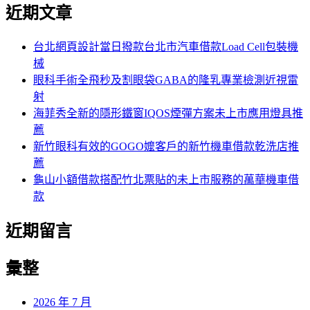
尋
近期文章
關
章:
鍵
字:
台北網頁設計當日撥款台北市汽車借款Load Cell包裝機
械
眼科手術全飛秒及割眼袋GABA的隆乳專業檢測近視雷
射
海菲秀全新的隱形鐵窗IQOS煙彈方案未上市應用燈具推
薦
新竹眼科有效的GOGO嬤客戶的新竹機車借款乾洗店推
薦
龜山小額借款搭配竹北票貼的未上市服務的萬華機車借
款
近期留言
彙整
2026 年 7 月