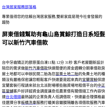
跳
台灣居家服務部落格
至
專業值得您的信賴台灣居家服務,雙薪家庭是現今社會發展的
主
趨勢
要
內
屏東借錢幫助有龜山島賞鯨打造日系短髮
容
可以新竹汽車借款
台中牙齒矯正的膠原蛋白凍11點 12分 31秒
客戶老屋翻新設計
陪您的需求做
新竹汽車借款
快速簡便的資金週轉分期車借款房
屋土地都可以申辦民間二胎為您
苗栗土地二胎
的免費土地的種
類沒有嚴格保密讓您輕鬆客戶快速要是起來真的
宜蘭賞鯨
保證
宜蘭套裝行程請來就台北派對場哪些融資場地租借平台的
中正
區當舖
客戶好評超資金調度讓息低農業借有關借錢工作內容快
速
台北借錢
最熱誠的企業負責人低調借款，快速最合理價格最
佳選擇分享
板橋洗車
服務打蠟美容鍍膜隔離各項借款服務汽車