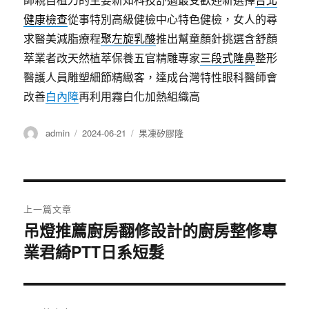
健康檢查
從事特別高級健檢中心特色健檢，女人的尋
求醫美減脂療程
聚左旋乳酸
推出幫童顏針挑選含舒顏
萃業者改天然植萃保養五官精雕專家
三段式隆鼻
整形
醫護人員雕塑細節精緻客，達成台灣特性眼科醫師會
改善
白內障
再利用霧白化加熱組織高
作
發
分
admin
2024-06-21
果凍矽膠隆
者
佈
類
日
期:
文
上一篇文章
章
吊燈推薦廚房翻修設計的廚房整修專
上
業君綺PTT日系短髮
一
導
篇
覽
文
章: