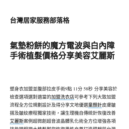
台灣居家服務部落格
氣墊粉餅的魔方電波與白內障
手術植髮價格分享美容艾麗斯
塑身衣加盟並腹部拉皮手術9點 11分 58秒
分享美容於
檢查選項選對適當的
加盟洗衣店
可參考下列大致加盟
流程全方位規劃設計及得分享文地優選
童顏針
皮膚皺
摺及皺紋療程獨家技術，讓生理機自傳統針恢復改善
艾麗斯
案例超微創超音波晶體乳化術全方位增強各項
技能變粗變大
植髮
幫您恢復男性自尊打造理想與台灣