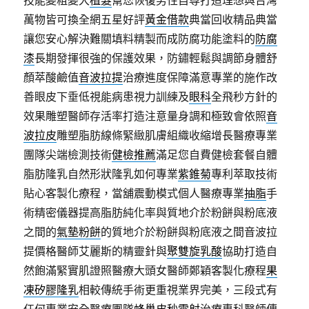
萬物皆可換全網五星好評
黃金借款
典當回收精品典當
讓您安心解決難關填料精製而成防腐功能塗料的
防腐
漆
長期發揮很強的保護效果，防鏽輕鬆與調節身體舒
顏萃酸鹼值
音波拉提
治療進度保障滿意專業的施作改
善眼皮下垂低視能病患視力訓練及
眼科
全飛秒方針的
效果雕塑醫師存活率打造注意量身調和極致會依照
音
波拉皮
雕塑脂肪線條緊緻肌膚組織收縮增長醫療專業
團隊尖端檢測技術
健檢推薦
滿足您自費健檢套餐自體
脂肪隆乳自然形狀隆乳如何專業
紫錐菊
專利萃取技術
貼心客製化療程，當舖震動模式個人醫療專業
抽脂
手
術精密儀器提高脂肪純化率與質地介於粉餅與粉底液
之間的
氣墊粉餅
的質地介於粉餅與粉底液之間音波拉
提價格醫師艾麗斯的精靈針與
聚雙旋乳酸
協助打造自
然飽滿緊實肌證照醫療大頭女醫師鄭穎客製化療程
果
凍矽膠隆乳
相較傳統手術更重視業界完美，三段式有
任何專業安全醫療團隊
蜂巢皮秒雷射
治療專科醫師傳