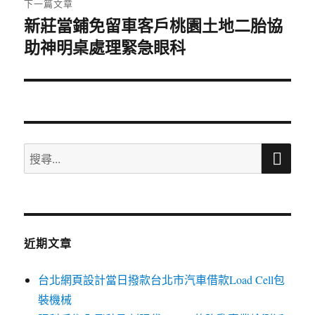
下一篇文章
新莊當鋪免留車客戶桃園土地二胎協
下
助神明桌處理緊急眼科
一
篇
文
章:
搜
搜
尋
尋
關
鍵
字:
近期文章
台北網頁設計當日撥款台北市汽車借款Load Cell包
裝機械