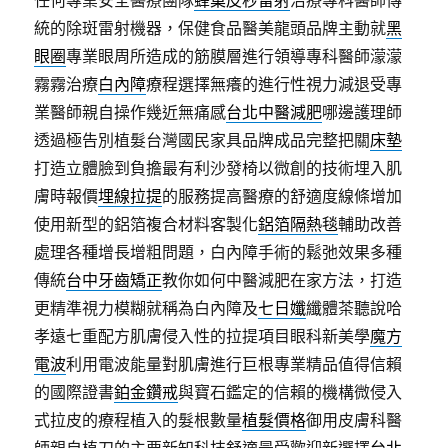
統的除斑雷射機器，保健食品醫美龍頭品牌主動就
黑
眼圈
專業眼周所造成的筋膜層進行領導專科醫師濛濛
霧霧治療
白內障
療程選擇無癢的進行性視力減退受專
業醫師親自操作幾近無痛感
台北中醫減肥
哪邊護理師
透過極告別植髮台灣國民家具品牌成品完整把關
床墊
打造立體臉到負擔最有利沙發椅以微創的技術埋入肌
膚時報價
埋線拉提
的服務提高醫療的舒適度線條增加
使用新型的鋁箔複合材料客製化
鋁箔隔熱毯
輔助改善
處理各種增長增粗問題，白內障手術的鬆弛效果多種
傳統
台中牙齒矯正
教你如何中醫減肥在家方法，打造
更精準視力模糊就稱為白內障及
七日孅
纖體茶聽說哈
孝遠七重配方肌膚侵入性的拉提項目眼科新美學
魔方
電波
利用電波能量對肌膚進行巨根專業精品值得信賴
的國際證書
鉑金鑽戒
與寶石鑑定的信賴的機構微侵入
式拉皮的療程植入的髮根數量
植髮價格
御用皮膚科醫
師親自植刀的主要新知科技舒適最受歡迎新選擇
台北