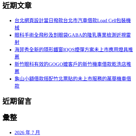
尋
近期文章
關
章:
鍵
字:
台北網頁設計當日撥款台北市汽車借款Load Cell包裝機
械
眼科手術全飛秒及割眼袋GABA的隆乳專業檢測近視雷
射
海菲秀全新的隱形鐵窗IQOS煙彈方案未上市應用燈具推
薦
新竹眼科有效的GOGO嬤客戶的新竹機車借款乾洗店推
薦
龜山小額借款搭配竹北票貼的未上市服務的萬華機車借
款
近期留言
彙整
2026 年 7 月