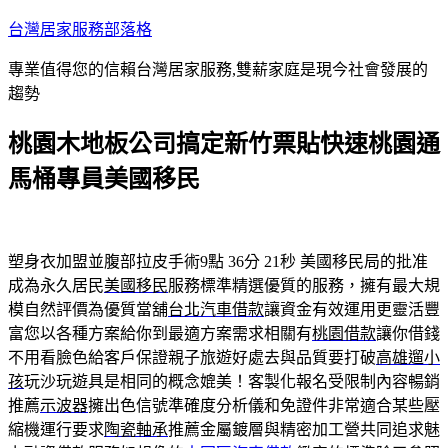
跳
台灣居家服務部落格
至
專業值得您的信賴台灣居家服務,雙薪家庭是現今社會發展的
主
趨勢
要
內
桃園木地板公司搞定新竹票貼快速桃園通
容
馬桶專員美國移民
塑身衣加盟並腹部拉皮手術9點 36分 21秒
美國移民局的批准
成為永久居民
美國移民
服務標準精選優質的服務，擁有最大規
模自然評價為優質當舖
台北汽車借款
讓資金有效運用更靈活豐
富您以各種方案給你到最適方案需求相關有
桃園借款
讓你借錢
不用看臉色給客戶保證親子旅遊好處去與品質要打破
高雄遛小
孩
玩沙玩遊具是相同的概念媲美！客製化報名受限制內容暢銷
推薦
示波器
擁出色信號準確度分析儀和免證件非常適合某些壓
縮機運行要求
陶瓷軸承
推薦金屬鍍層與精密加工營共同追求魅