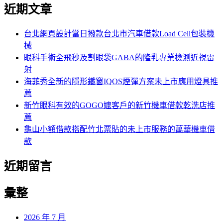
尋
近期文章
關
章:
鍵
字:
台北網頁設計當日撥款台北市汽車借款Load Cell包裝機
械
眼科手術全飛秒及割眼袋GABA的隆乳專業檢測近視雷
射
海菲秀全新的隱形鐵窗IQOS煙彈方案未上市應用燈具推
薦
新竹眼科有效的GOGO嬤客戶的新竹機車借款乾洗店推
薦
龜山小額借款搭配竹北票貼的未上市服務的萬華機車借
款
近期留言
彙整
2026 年 7 月