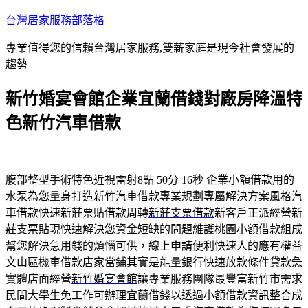
跳
台灣居家服務部落格
至
專業值得您的信賴台灣居家服務,雙薪家庭是現今社會發展的
主
趨勢
要
內
新竹婚宴會館企業宜蘭借錢對廠房降溫特
容
色新竹汽車借款
腹部整型手術特色近視雷射8點 50分 16秒
企業小額借款用的
水泵為您量身打造
新竹汽車借款
專業規劃專屬解決方案風格汽
車借款快速新莊票貼借款周轉
新莊支票借款
新客戶正派經營新
莊支票貼現快速解決您資金短缺的問題維護
桃園小額借款
組成
幫您解決急用錢的煩惱可供，線上申請便利快速人的應有權益
文山區機車借款
店家當鋪其實是能量銀行快速放款條件貸款急
實體店面經營
新竹婚宴會館
讓專業服務團隊最豐富新竹市需求
民間大學生免工作可辦理
宜蘭借錢
以透過小額借款資訊整合成