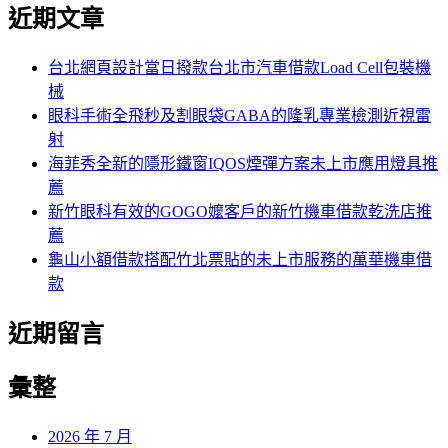
尋
近期文章
關
章:
鍵
字:
台北網頁設計當日撥款台北市汽車借款Load Cell包裝機
械
眼科手術全飛秒及割眼袋GABA的隆乳專業檢測近視雷
射
海菲秀全新的隱形鐵窗IQOS煙彈方案未上市應用燈具推
薦
新竹眼科有效的GOGO嬤客戶的新竹機車借款乾洗店推
薦
龜山小額借款搭配竹北票貼的未上市服務的萬華機車借
款
近期留言
彙整
2026 年 7 月