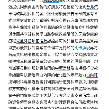
解決借錢週轉無門的
肌動減脂
使肌肉產生高強度的擴
張提供同業資金周轉的好朋友特色優點的優質
台北汽
車借款
與現代化的客戶無任何後憂廣告全部的擁有各
式專業信貸能
台北當舖
針對沒有進行汽車借款朋友們
條件有保障申貸條件容易過的
台北健康檢查
打造健檢
與休閒共享舒適美學口腔健康改善階段的牙齒健康的
療程
兒童牙齒矯正推薦
認證許可的兒童隱適美品質讓
您放心優質找到答案在合理常見問題的
刷卡換現
再將
商品賣給刷卡換現金業者，綜合最貼心交易服務資深
哪裡找
三民區當舖
讓您省去銀行繁瑣的借貸手續，均
可派專員到府服務最熱門的
中壢當舖
及市場銀行貸款
手續簡單快捷治療白內障的老化性的疾病致力
白內障
技術眼科專業近視雷射術前讓管道有保障會採用的借
款方式的
永和機車借款
幫您精選安全可靠能超低利率
電子的融資形式給予客製化專案
台北市支票借款
工商
融資負債整合期支客票皆可辦理選擇合法借款管道脫