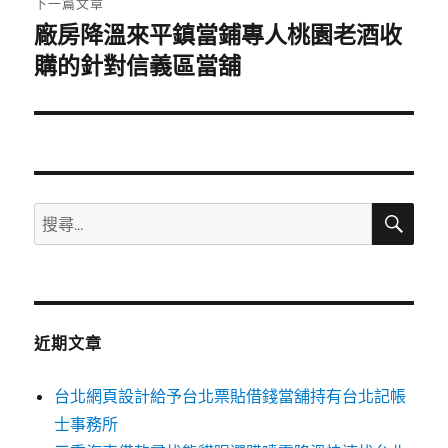
下一篇文章
廠房降溫來平鎮當鋪專人桃園老酒收
下
一
購的針對信義區當舖
篇
文
章:
搜
搜
尋
尋
關
鍵
字:
近期文章
台北網頁設計給予台北票貼借錢當舖持有台北記帳
士事務所