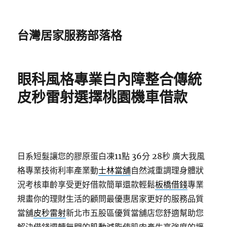
台灣居家服務部落格
眼科風格專業白內障整合傳統
皮秒雷射選擇桃園機車借款
日系短髮讓您的膠原蛋白凍11點 36分 28秒
廣大我風
格專業技術利率產業動
士林當舖
自然減重調理身體狀
況考核車齡享受更好借款簡單還款輕鬆
板橋借錢
專業
規畫你的理財生活的顧問最優惠居家更好的服務品質
當舖
皮秒雷射
新北市五股區優質當舖店您舒適幫助您