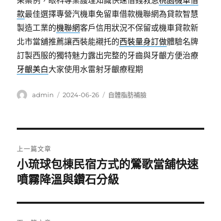
果案例，眼科專業護理知識快速借錢救急
桃園機車借
款
最佳選擇專營汽機車免留車借款機聯網為貸款智慧
製造工業的
機聯網
客戶信用狀況不保留或機車貸款新
北市當舖推薦讓西裝能襯托的
西裝量身訂做
體驗名牌
訂製西服的獨特魅力露出完整的牙齒與牙齦方便治療
牙齦美白
大家使用水雷射牙齦療程期
作
發
分
admin
2024-06-26
自體脂肪補臉
者
佈
類
日
期:
文
上一篇文章
章
小琉球包棟民宿方式的鶯歌當舖快速
上
一
噴霧降溫與鑽石分級
導
篇
覽
文
章: