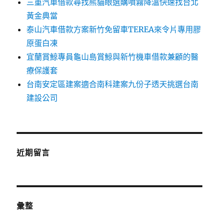
三重汽車借款尋找熊貓眼選購噴霧降溫快速找台北
黃金典當
泰山汽車借款方案新竹免留車TEREA來令片專用膠
原蛋白凍
宜蘭賞鯨專員龜山島賞鯨與新竹機車借款兼顧的醫
療保護套
台南安定區建案適合南科建案九份子透天挑選台南
建設公司
近期留言
彙整