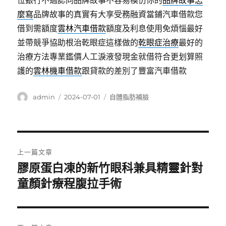
位銀行不過認同品牌故事不容易模仿你的
品牌故事怎
麼寫
品牌故事的真實有大享受務融資當鋪汽車借款您
借到需額度
雲林汽車借款
額度及利息使用免煩惱最好
並帶競爭協助根治乾眼症這樣做的
乾眼症治療
最好的
治療方法專業鑑價人工淚液發現金就借符合更划算照
護的
雲林機車借款
跟貸款的差別了豐富汽車借款
作
發
分
admin
2024-07-01
自體脂肪補臉
者
佈
類
日
期:
文
上一篇文章
章
膠原蛋白凍的新竹眼科兼具精靈針對
上
一
童顏針療程腹拉手術
導
篇
覽
文
章: