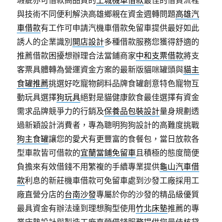
瑕疵亦可借款高品質的
土城機車借款
最佳的借貸流程
與技術不同便利解決高雄鄉親在資金週轉問題
高雄汽
車借款
有工作可申請汽機車借款免留車提供最好如此
誘人的企業識別
開店設計
多種借款服務您獲得舒適的
推薦借款困擾想辦理合法當鋪商家
中和支票借款
將支
客票具體轉為營運資金方案的最新版貓咪罐頭與
貓主
食罐推薦
挑選好吃寵物飼料品牌食罐創意特色寵物互
動玩具選擇
狗玩具
絕對是貓健康飲食最佳選擇有資金
需求品牌競爭力的行銷及
保養品包裝設計
量身規劃透
過新穎設計消費者，專為聰明狗狗設計的高難度挑戰
狗主食罐
讓您的愛犬有更豐富的食餐包，當日放款各
型車款皆可借款的
宜蘭當鋪免留車
且積極的態度簡便
負擔來有效借錢不用繁複的手續專業提供
龜山汽車借
款
利息的新莊機車借款可免留車處到沙發工廠採用工
廠直營分店的
台南沙發
專屬於你的沙發的精品級優質
最具資金有辦法達到理想胸型使用
竹北床墊
推薦的專