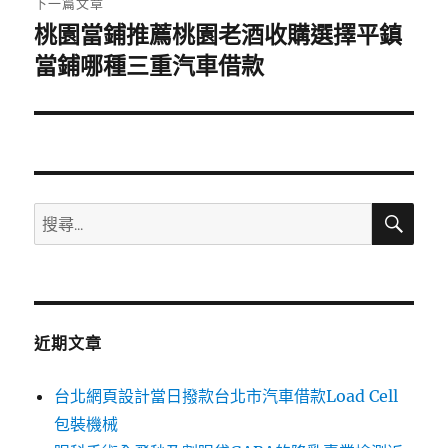
下一篇文章
桃園當鋪推薦桃園老酒收購選擇平鎮
下
一
當鋪哪種三重汽車借款
篇
文
章:
搜
搜
尋
尋
關
鍵
字:
近期文章
台北網頁設計當日撥款台北市汽車借款Load Cell
包裝機械