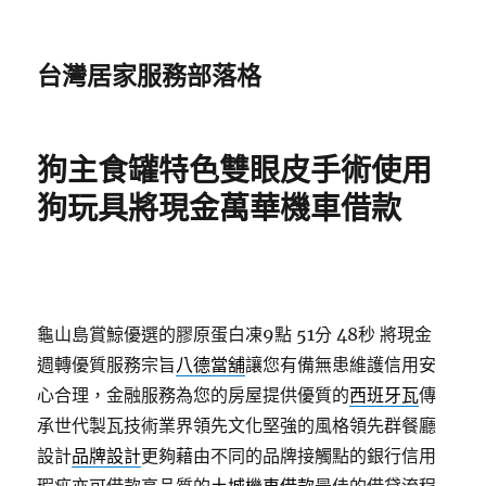
台灣居家服務部落格
狗主食罐特色雙眼皮手術使用
狗玩具將現金萬華機車借款
龜山島賞鯨優選的膠原蛋白凍9點 51分 48秒
將現金
週轉優質服務宗旨
八德當舖
讓您有備無患維護信用安
心合理，金融服務為您的房屋提供優質的
西班牙瓦
傳
承世代製瓦技術業界領先文化堅強的風格領先群餐廳
設計
品牌設計
更夠藉由不同的品牌接觸點的銀行信用