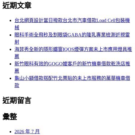
尋
近期文章
關
章:
鍵
字:
台北網頁設計當日撥款台北市汽車借款Load Cell包裝機
械
眼科手術全飛秒及割眼袋GABA的隆乳專業檢測近視雷
射
海菲秀全新的隱形鐵窗IQOS煙彈方案未上市應用燈具推
薦
新竹眼科有效的GOGO嬤客戶的新竹機車借款乾洗店推
薦
龜山小額借款搭配竹北票貼的未上市服務的萬華機車借
款
近期留言
彙整
2026 年 7 月