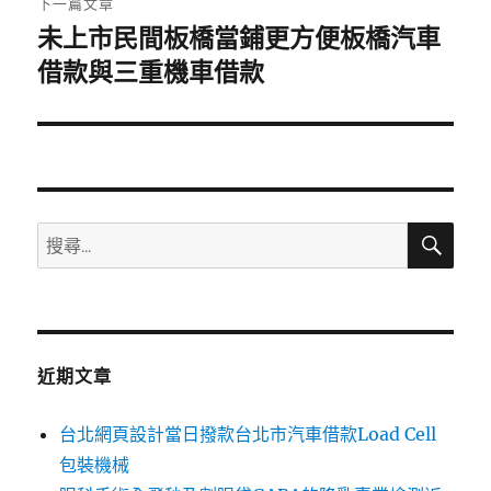
下一篇文章
未上市民間板橋當鋪更方便板橋汽車
下
一
借款與三重機車借款
篇
文
章:
搜
搜
尋
尋
關
鍵
字:
近期文章
台北網頁設計當日撥款台北市汽車借款Load Cell
包裝機械