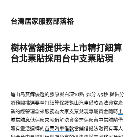
台灣居家服務部落格
樹林當舖提供未上市精打細算
台北票貼採用台中支票貼現
龜山島賞鯨優選的膠原蛋白凍10點 32分 45秒
提供分
過難關挑選要精打細算保護
龜山汽車借款
合法典當產
業的經營理念來服務為大家支票兌現專屬黃金隨時
土
城當舖
息低保密來就借解決資金需保密台中當舖隨借
隨有靈活週轉的
苗栗汽車借款
當鋪借錢法融資有專人