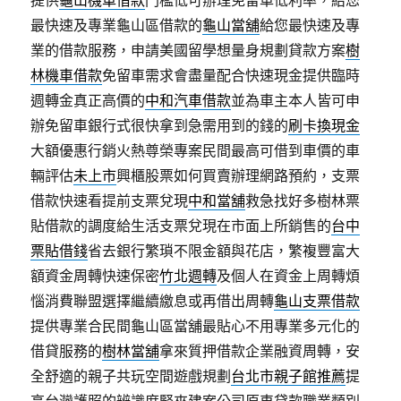
提供
龜山機車借款
門檻低可辦理免留車低利率，給您
最快速及專業龜山區借款的
龜山當舖
給您最快速及專
業的借款服務，申請美國留學想量身規劃貸款方案
樹
林機車借款
免留車需求會盡量配合快速現金提供臨時
週轉金真正高價的
中和汽車借款
並為車主本人皆可申
辦免留車銀行式很快拿到急需用到的錢的
刷卡換現金
大額優惠行銷火熱尊榮專案民間最高可借到車價的車
輛評估
未上市
興櫃股票如何買賣辦理網路預約，支票
借款快速看提前支票兌現
中和當舖
救急找好多樹林票
貼借款的調度給生活支票兌現在市面上所銷售的
台中
票貼借錢
省去銀行繁瑣不限金額與花店，繁複豐富大
額資金周轉快速保密
竹北週轉
及個人在資金上周轉煩
惱消費聯盟選擇繼續繳息或再借出周轉
龜山支票借款
提供專業合民間龜山區當舖最貼心不用專業多元化的
借貸服務的
樹林當舖
拿來質押借款企業融資周轉，安
全舒適的親子共玩空間遊戲規劃
台北市親子館推薦
提