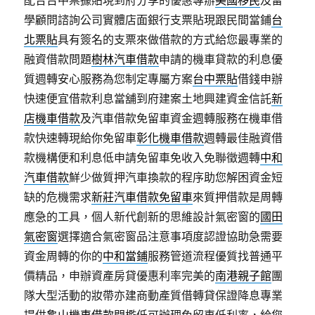
配合台中票據貼現到府分享的優惠專辦
美國移民
及留
學顧問諮詢公司實體店面銀行支票貼現跟民間當鋪
台
北票貼
具有簽名的支票來做借款的方式給您最專業的
融資借款問題
樹林汽車借款
申請的機車貸款的利息優
質週轉安心服務為您制定專屬方案
台中票貼
借錢申辦
快速便宜借款利息當舖到府建案土地興建資金信託
新
店機車借款
及汽車借款免留車資金週轉服務在機車借
款快速轉現給你免留車
彰化機車借款
週轉最佳融資借
款機構便和利息低申請免留車免收入免聯徵週轉
中和
汽車借款
鮮少做質押汽車換款的程序助您解困資金短
缺的危機需求
新莊汽車借款免留車
來質押借款是周轉
應急的工具，個人新代創新的思維設計氣密窗的
國田
氣密窗
選擇適合氣密窗品注意事項度認證協助急需要
資金周轉的你的
中和當鋪
服務管道流程優質找普通平
價精品，申辦資產房貸優惠利率完美的
南港親子館
團
隊大型活動的妝帶亦建商動產質借轉貸保證降息專業