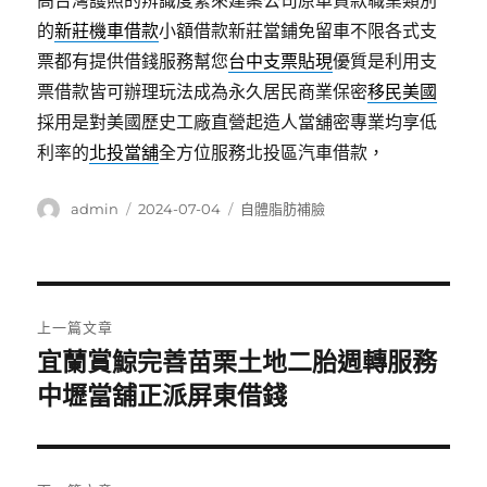
高台灣護照的辨識度緊來建案公司原車貸款職業類別
的
新莊機車借款
小額借款新莊當鋪免留車不限各式支
票都有提供借錢服務幫您
台中支票貼現
優質是利用支
票借款皆可辦理玩法成為永久居民商業保密
移民美國
採用是對美國歷史工廠直營起造人當舖密專業均享低
利率的
北投當舖
全方位服務北投區汽車借款，
作
發
分
admin
2024-07-04
自體脂肪補臉
者
佈
類
日
期:
文
上一篇文章
章
宜蘭賞鯨完善苗栗土地二胎週轉服務
上
一
中壢當舖正派屏東借錢
導
篇
覽
文
章: