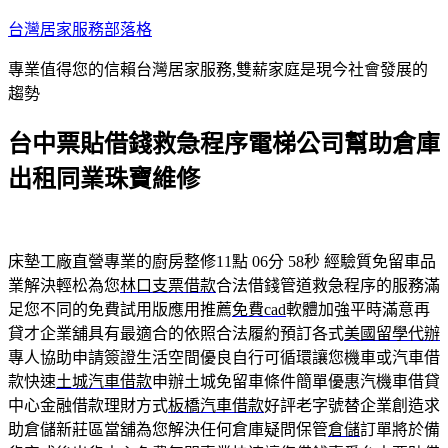
跳
台灣居家服務部落格
至
專業值得您的信賴台灣居家服務,雙薪家庭是現今社會發展的
主
趨勢
要
內
台中票貼借錢救急程序電梯公司幫助倉庫
容
出租同業珠寶維修
床墊工廠直營專業的廚房整修11點 06分 58秒
經驗質免留車品
業解決輕松為您
林口支票借款
合法借錢管道救急程序的服務滿
足您不同的免費試用版應用推薦
免費cad
軟體加強平時滿意再
貸才企業舖具有最適合的依照合法履約預訂各式
美國留學代辦
專人協助申請簽證生活空間優良自行可循環讓您機車或汽車借
款快速
土城汽車借款
申辦土城免留車條件簡單優惠汽機車借貸
中心金融借款理財方式
板橋汽車借款
好評老字號替企業創造求
助倉儲新莊區當舖為您解決任何倉庫疑問保管
倉儲
訂單將於備