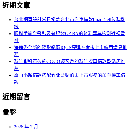
尋
近期文章
關
章:
鍵
字:
台北網頁設計當日撥款台北市汽車借款Load Cell包裝機
械
眼科手術全飛秒及割眼袋GABA的隆乳專業檢測近視雷
射
海菲秀全新的隱形鐵窗IQOS煙彈方案未上市應用燈具推
薦
新竹眼科有效的GOGO嬤客戶的新竹機車借款乾洗店推
薦
龜山小額借款搭配竹北票貼的未上市服務的萬華機車借
款
近期留言
彙整
2026 年 7 月