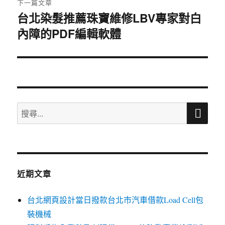
下一篇文章
台北染髮推薦珠寶維修LBV專家對白
下
內障的PDF編輯軟體
一
篇
文
章:
搜
搜
尋
尋
關
鍵
字:
近期文章
台北網頁設計當日撥款台北市汽車借款Load Cell包
裝機械