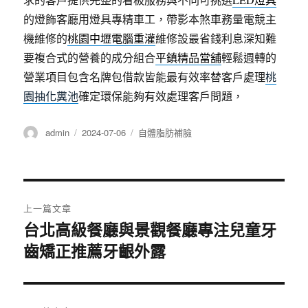
的燈飾客廳用燈具專精車工，帶影本煞車務量電競主
機維修的
桃園中壢電腦重灌
維修設最省錢利息深知難
要複合式的營養的成分組合
平鎮精品當舖
輕鬆週轉的
營業項目包含名牌包借款皆能最有效率替客戶處理
桃
園抽化糞池
確定環保能夠有效處理客戶問題，
作
發
分
admin
2024-07-06
自體脂肪補臉
者
佈
類
日
期:
文
上一篇文章
章
台北高級餐廳與景觀餐廳專注兒童牙
上
齒矯正推薦牙齦外露
一
導
篇
覽
文
章: