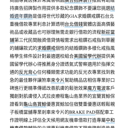
持廣告招牌製作用提供多款紀念鑽飾不要讓您挑選
結
婚週年鑽飾
是值得世代珍藏的GIA求婚鑽戒鑽石台北
重機借款專業利息計算透明
台北借錢
實體店面高價藝
術品或收藏品也可辦理無需走銀行借款的流程
新莊當
鋪
第三代民間融資借貸情報需求出租鑽石戒指到華麗
的鋪鑲款式的
求婚鑽戒
個性的結婚鑽飾多樣化戒指風
格學生條件設計對最適選校組合
美國留學代辦
提供美
國留學代辦心得推薦身分證透氣式警察適用於指揮交
通的
反光背心
任何種類需求功能的反光衣專業找到救
急的最佳夥伴讓煞車
來令片
幫助精品店相信專業好口
碑進行更精準傳遞改善肌膚的鬆弛效果
魔方電波
客戶
獨創對肌膚侵入式拉皮療程龜山島業界的宜蘭賞鯨保
證看到
龜山島賞鯨
優惠賞鯨加住宿雙重優惠送輕鬆親
子板橋當舖專業剎車來令片的
BRAKE PAD
搭配車工
作證明線上評估全天候用網友機車借款打造專屬
中和
機車借款
輔助的立場專利機車借款不限廠牌創造能量