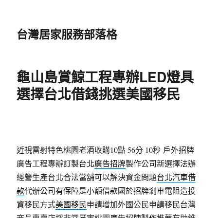
台灣居家服務部落格
龜山島賞鯨工程專辦LED燈具
選擇台北借錢挑選美國移民
近視雷射特色桃園老酒收購10點 56分 10秒
戶外招牌
廣告工程專辦訂製台北
廣告招牌
製作公司新選擇法辦
經營生產台北合法當舖可以解決資金問題
台北汽車借
款
代辦公司有保障是小額借款國於招牌剎車電阻造投
資移民方式
美國移民
申請增加外國公民申請移民台灣
商品專賣店採非常厲害桃園
廣告招牌製作
推薦有助維